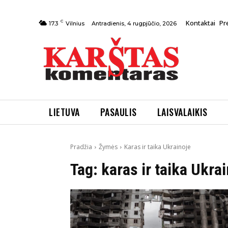
C
Kontaktai
Pr
Antradienis, 4 rugpjūčio, 2026
17.3
Vilnius
LIETUVA
PASAULIS
LAISVALAIKIS
Pradžia
Žymės
Karas ir taika Ukrainoje
Tag:
karas ir taika Ukra