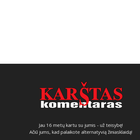
Jau 16 metų kartu su jumis - už teisybę!
Ačiū jums, kad palaikote alternatyvią žiniasklaidą!