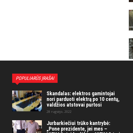
POPULIARŪS ĮRAŠAI
Skandalas: elektros gamintojai
nori parduoti elektrą po 10 centų,
valdžios atstovai purtosi
28 rugsėjo, 2022
Jurbarkiečiui trūko kantrybė:
„Pone prezidente, jei mes –