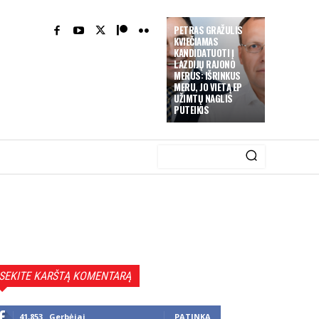
PETRAS GRAŽULIS
KVIEČIAMAS
KANDIDATUOTI Į
LAZDIJŲ RAJONO
MERUS: IŠRINKUS
MERU, JO VIETĄ EP
UŽIMTŲ NAGLIS
PUTEIKIS
SEKITE KARŠTĄ KOMENTARĄ
41,853
Gerbėjai
PATINKA