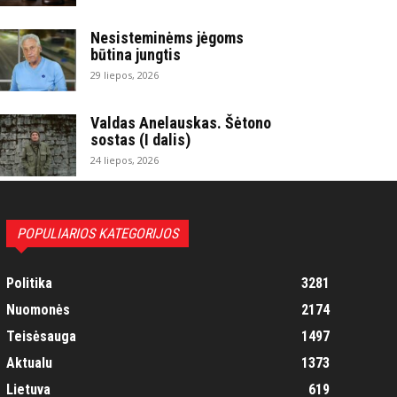
Nesisteminėms jėgoms
būtina jungtis
29 liepos, 2026
Valdas Anelauskas. Šėtono
sostas (I dalis)
24 liepos, 2026
POPULIARIOS KATEGORIJOS
Politika
3281
Nuomonės
2174
Teisėsauga
1497
Aktualu
1373
Lietuva
619