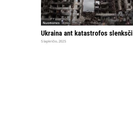
Nuomonės
Ukraina ant katastrofos slenksč
5 lapkričio, 2025