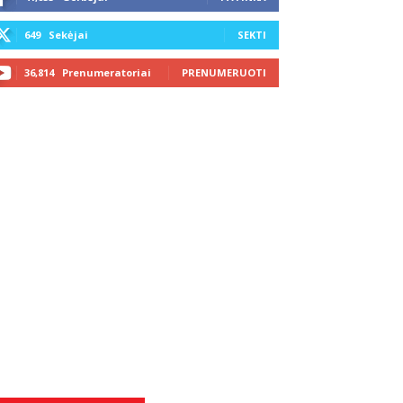
649
Sekėjai
SEKTI
36,814
Prenumeratoriai
PRENUMERUOTI