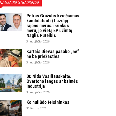
NAUJAUSI STRAIPSNIAI
Petras Gražulis kviečiamas
kandidatuoti į Lazdijų
rajono merus: išrinkus
meru, jo vietą EP užimtų
Naglis Puteikis
3 rugpjūčio, 2026
Kartais Dievas pasako „ne“
ne be priežasties
3 rugpjūčio, 2026
Dr. Nida Vasiliauskaitė.
Overtono langas ar baimės
industrija
3 rugpjūčio, 2026
Ko nuliūdo teisininkas
31 liepos, 2026