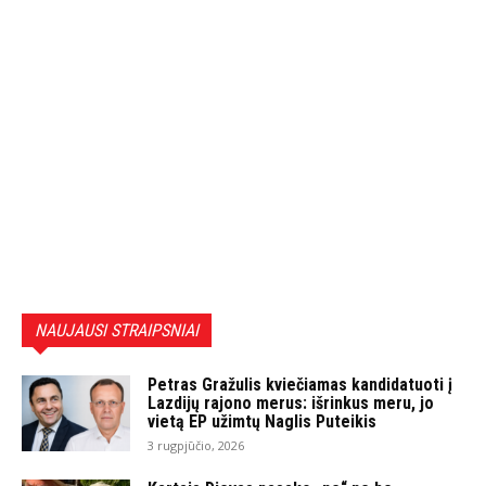
NAUJAUSI STRAIPSNIAI
Petras Gražulis kviečiamas kandidatuoti į
Lazdijų rajono merus: išrinkus meru, jo
vietą EP užimtų Naglis Puteikis
3 rugpjūčio, 2026