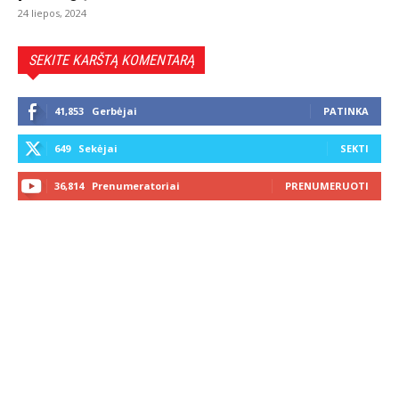
24 liepos, 2024
SEKITE KARŠTĄ KOMENTARĄ
41,853
Gerbėjai
PATINKA
649
Sekėjai
SEKTI
36,814
Prenumeratoriai
PRENUMERUOTI