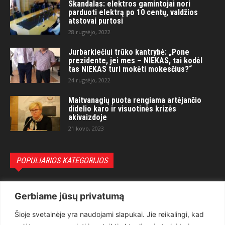
Skandalas: elektros gamintojai nori
parduoti elektrą po 10 centų, valdžios
atstovai purtosi
28 rugsėjo, 2022
Jurbarkiečiui trūko kantrybė: „Pone
prezidente, jei mes – NIEKAS, tai kodėl
tas NIEKAS turi mokėti mokesčius?“
24 rugsėjo, 2022
Maitvanagių puota rengiama artėjančio
didelio karo ir visuotinės krizės
akivaizdoje
21 kovo, 2023
POPULIARIOS KATEGORIJOS
Politika
3281
Gerbiame jūsų privatumą
Nuomonės
2174
Šioje svetainėje yra naudojami slapukai. Jie reikalingi, kad
Teisėsauga
1497