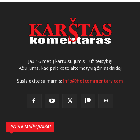
Jau 16 metų kartu su jumis - už teisybę!
Ačiū jums, kad palaikote alternatyvią žiniasklaidą!
Susisiekite su mumis:
info@hotcommentary.com
POPULIARŪS ĮRAŠAI