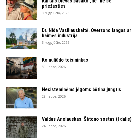
Kartais Dievas pasako „ne“ ne be
priežasties
3 rugpjūčio, 2026
Dr. Nida Vasiliauskaitė. Overtono langas ar
baimės industrija
3 rugpjūčio, 2026
Ko nuliūdo teisininkas
31 liepos, 2026
Nesisteminėms jėgoms būtina jungtis
29 liepos, 2026
Valdas Anelauskas. Šėtono sostas (I dalis)
24 liepos, 2026