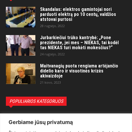
Skandalas: elektros gamintojai nori
parduoti elektrą po 10 centų, valdžios
atstovai purtosi
28 rugsėjo, 2022
Jurbarkiečiui trūko kantrybė: „Pone
prezidente, jei mes – NIEKAS, tai kodėl
tas NIEKAS turi mokėti mokesčius?“
24 rugsėjo, 2022
Maitvanagių puota rengiama artėjančio
didelio karo ir visuotinės krizės
akivaizdoje
21 kovo, 2023
POPULIARIOS KATEGORIJOS
Politika
3281
Gerbiame jūsų privatumą
Nuomonės
2174