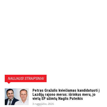
NAUJAUSI STRAIPSNIAI
Petras Gražulis kviečiamas kandidatuoti į
Lazdijų rajono merus: išrinkus meru, jo
vietą EP užimtų Naglis Puteikis
3 rugpjūčio, 2026