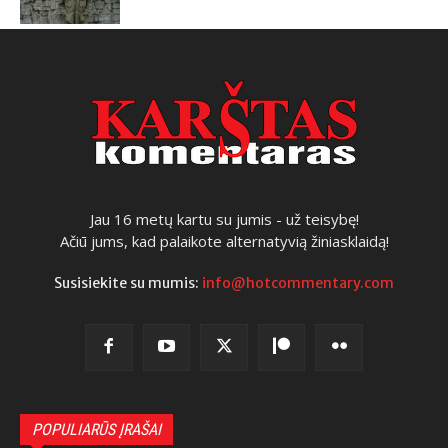
Jau 16 metų kartu su jumis - už teisybę!
Ačiū jums, kad palaikote alternatyvią žiniasklaidą!
Susisiekite su mumis:
info@hotcommentary.com
POPULIARŪS ĮRAŠAI