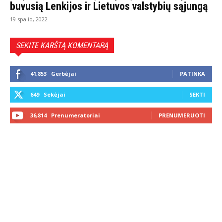
buvusią Lenkijos ir Lietuvos valstybių sąjungą
19 spalio, 2022
SEKITE KARŠTĄ KOMENTARĄ
41,853
Gerbėjai
PATINKA
649
Sekėjai
SEKTI
36,814
Prenumeratoriai
PRENUMERUOTI