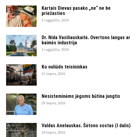
Kartais Dievas pasako „ne“ ne be
priežasties
3 rugpjūčio, 2026
Dr. Nida Vasiliauskaitė. Overtono langas ar
baimės industrija
3 rugpjūčio, 2026
Ko nuliūdo teisininkas
31 liepos, 2026
Nesisteminėms jėgoms būtina jungtis
29 liepos, 2026
Valdas Anelauskas. Šėtono sostas (I dalis)
24 liepos, 2026