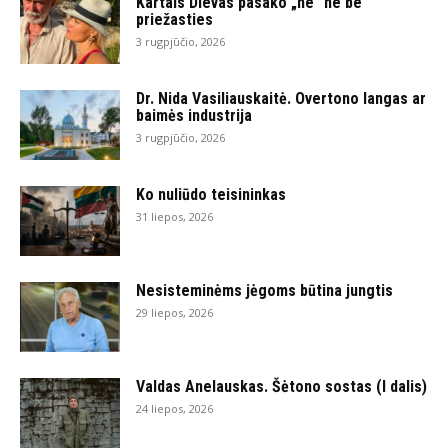
Kartais Dievas pasako „ne“ ne be
priežasties
3 rugpjūčio, 2026
Dr. Nida Vasiliauskaitė. Overtono langas ar
baimės industrija
3 rugpjūčio, 2026
Ko nuliūdo teisininkas
31 liepos, 2026
Nesisteminėms jėgoms būtina jungtis
29 liepos, 2026
Valdas Anelauskas. Šėtono sostas (I dalis)
24 liepos, 2026