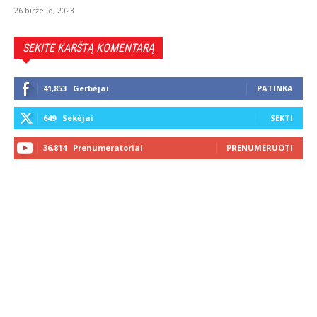
26 birželio, 2023
SEKITE KARŠTĄ KOMENTARĄ
41,853
Gerbėjai
PATINKA
649
Sekėjai
SEKTI
36,814
Prenumeratoriai
PRENUMERUOTI