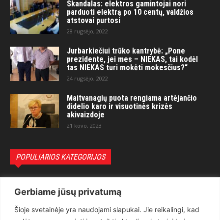
Skandalas: elektros gamintojai nori
parduoti elektrą po 10 centų, valdžios
atstovai purtosi
28 rugsėjo, 2022
Jurbarkiečiui trūko kantrybė: „Pone
prezidente, jei mes – NIEKAS, tai kodėl
tas NIEKAS turi mokėti mokesčius?“
24 rugsėjo, 2022
Maitvanagių puota rengiama artėjančio
didelio karo ir visuotinės krizės
akivaizdoje
21 kovo, 2023
POPULIARIOS KATEGORIJOS
Politika
3281
Gerbiame jūsų privatumą
Nuomonės
2174
Šioje svetainėje yra naudojami slapukai. Jie reikalingi, kad
Teisėsauga
1497