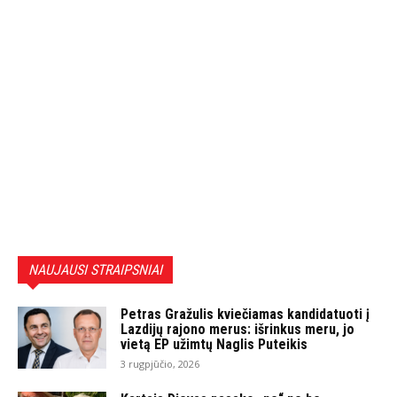
NAUJAUSI STRAIPSNIAI
Petras Gražulis kviečiamas kandidatuoti į
Lazdijų rajono merus: išrinkus meru, jo
vietą EP užimtų Naglis Puteikis
3 rugpjūčio, 2026