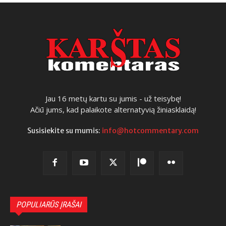
Jau 16 metų kartu su jumis - už teisybę!
Ačiū jums, kad palaikote alternatyvią žiniasklaidą!
Susisiekite su mumis:
info@hotcommentary.com
POPULIARŪS ĮRAŠAI