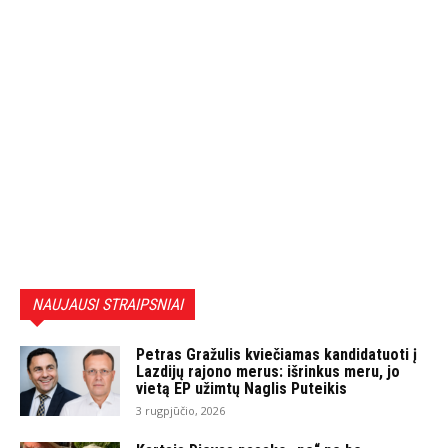
NAUJAUSI STRAIPSNIAI
Petras Gražulis kviečiamas kandidatuoti į
Lazdijų rajono merus: išrinkus meru, jo
vietą EP užimtų Naglis Puteikis
3 rugpjūčio, 2026