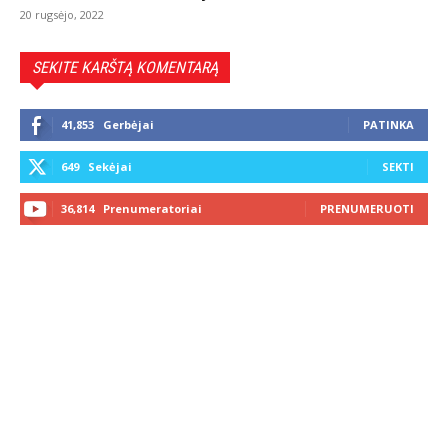
20 rugsėjo, 2022
SEKITE KARŠTĄ KOMENTARĄ
41,853
Gerbėjai
PATINKA
649
Sekėjai
SEKTI
36,814
Prenumeratoriai
PRENUMERUOTI