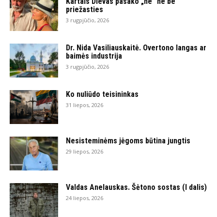
Kartais Dievas pasako „ne“ ne be
priežasties
3 rugpjūčio, 2026
Dr. Nida Vasiliauskaitė. Overtono langas ar
baimės industrija
3 rugpjūčio, 2026
Ko nuliūdo teisininkas
31 liepos, 2026
Nesisteminėms jėgoms būtina jungtis
29 liepos, 2026
Valdas Anelauskas. Šėtono sostas (I dalis)
24 liepos, 2026