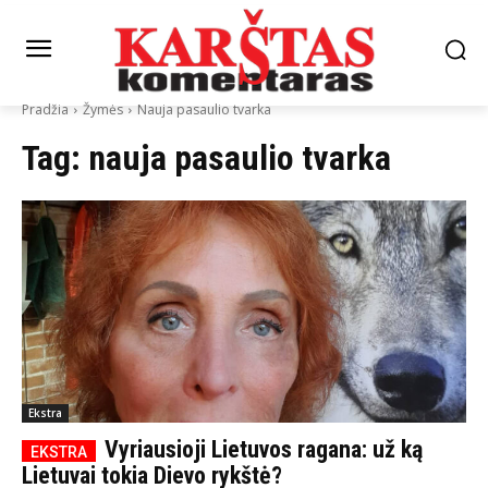
Pradžia
Žymės
Nauja pasaulio tvarka
Tag:
nauja pasaulio tvarka
Ekstra
Vyriausioji Lietuvos ragana: už ką
Lietuvai tokia Dievo rykštė?