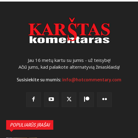
Jau 16 metų kartu su jumis - už teisybę!
Ačiū jums, kad palaikote alternatyvią žiniasklaidą!
Susisiekite su mumis:
info@hotcommentary.com
POPULIARŪS ĮRAŠAI