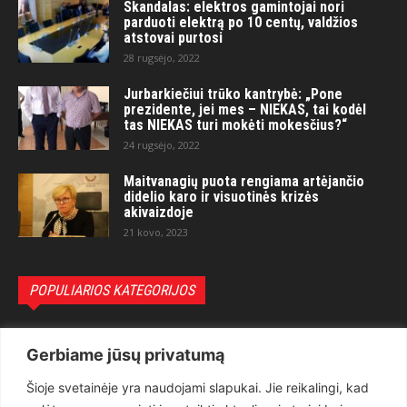
Skandalas: elektros gamintojai nori
parduoti elektrą po 10 centų, valdžios
atstovai purtosi
28 rugsėjo, 2022
Jurbarkiečiui trūko kantrybė: „Pone
prezidente, jei mes – NIEKAS, tai kodėl
tas NIEKAS turi mokėti mokesčius?“
24 rugsėjo, 2022
Maitvanagių puota rengiama artėjančio
didelio karo ir visuotinės krizės
akivaizdoje
21 kovo, 2023
POPULIARIOS KATEGORIJOS
Politika
3281
Gerbiame jūsų privatumą
Nuomonės
2174
Šioje svetainėje yra naudojami slapukai. Jie reikalingi, kad
Teisėsauga
1497