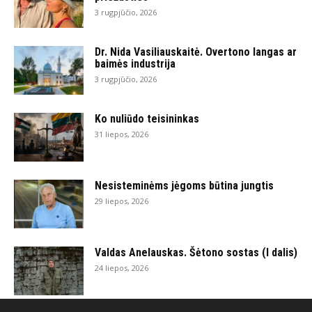
3 rugpjūčio, 2026
Dr. Nida Vasiliauskaitė. Overtono langas ar
baimės industrija
3 rugpjūčio, 2026
Ko nuliūdo teisininkas
31 liepos, 2026
Nesisteminėms jėgoms būtina jungtis
29 liepos, 2026
Valdas Anelauskas. Šėtono sostas (I dalis)
24 liepos, 2026