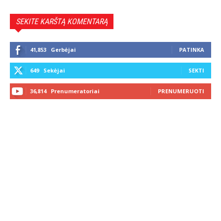
SEKITE KARŠTĄ KOMENTARĄ
41,853
Gerbėjai
PATINKA
649
Sekėjai
SEKTI
36,814
Prenumeratoriai
PRENUMERUOTI