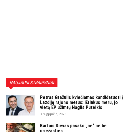
NAUJAUSI STRAIPSNIAI
Petras Gražulis kviečiamas kandidatuoti į
Lazdijų rajono merus: išrinkus meru, jo
vietą EP užimtų Naglis Puteikis
3 rugpjūčio, 2026
Kartais Dievas pasako „ne“ ne be
priežasties