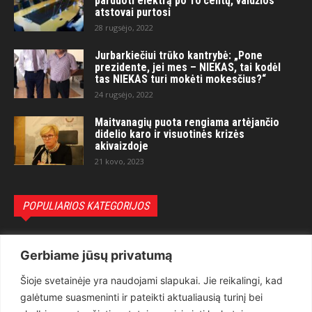
parduoti elektrą po 10 centų, valdžios
atstovai purtosi
28 rugsėjo, 2022
Jurbarkiečiui trūko kantrybė: „Pone
prezidente, jei mes – NIEKAS, tai kodėl
tas NIEKAS turi mokėti mokesčius?“
24 rugsėjo, 2022
Maitvanagių puota rengiama artėjančio
didelio karo ir visuotinės krizės
akivaizdoje
21 kovo, 2023
POPULIARIOS KATEGORIJOS
Politika
3281
Gerbiame jūsų privatumą
Nuomonės
2174
Šioje svetainėje yra naudojami slapukai. Jie reikalingi, kad
Teisėsauga
1497
galėtume suasmeninti ir pateikti aktualiausią turinį bei
Aktualu
1373