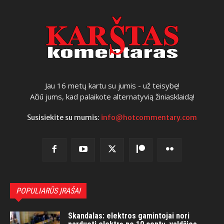
Jau 16 metų kartu su jumis - už teisybę!
Ačiū jums, kad palaikote alternatyvią žiniasklaidą!
Susisiekite su mumis:
info@hotcommentary.com
POPULIARŪS ĮRAŠAI
Skandalas: elektros gamintojai nori