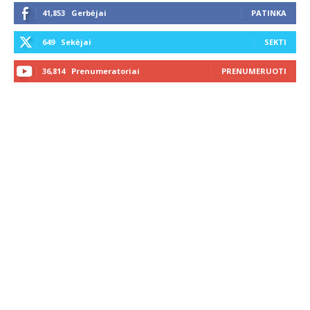
41,853
Gerbėjai
PATINKA
649
Sekėjai
SEKTI
36,814
Prenumeratoriai
PRENUMERUOTI