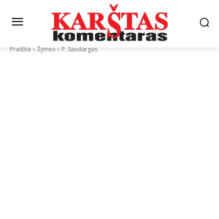
Pradžia
Žymės
P. Saudargas