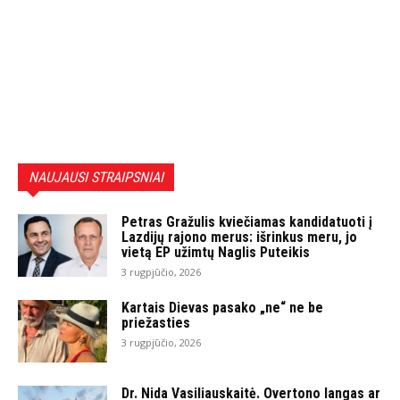
NAUJAUSI STRAIPSNIAI
Petras Gražulis kviečiamas kandidatuoti į
Lazdijų rajono merus: išrinkus meru, jo
vietą EP užimtų Naglis Puteikis
3 rugpjūčio, 2026
Kartais Dievas pasako „ne“ ne be
priežasties
3 rugpjūčio, 2026
Dr. Nida Vasiliauskaitė. Overtono langas ar