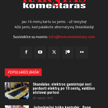
Jau 16 metų kartu su jumis - už teisybę!
Ačiū jums, kad palaikote alternatyvią žiniasklaidą!
Susisiekite su mumis:
info@hotcommentary.com
POPULIARŪS ĮRAŠAI
Skandalas: elektros gamintojai nori
parduoti elektrą po 10 centų, valdžios
atstovai purtosi
28 rugsėjo, 2022
Jurbarkiečiui trūko kantrybė: „Pone