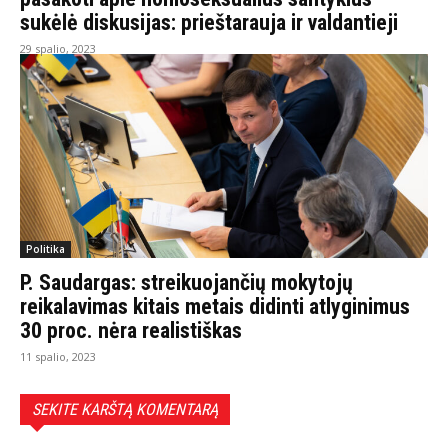
sukėlė diskusijas: prieštarauja ir valdantieji
29 spalio, 2023
Politika
P. Saudargas: streikuojančių mokytojų
reikalavimas kitais metais didinti atlyginimus
30 proc. nėra realistiškas
11 spalio, 2023
SEKITE KARŠTĄ KOMENTARĄ