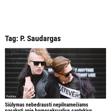
Tag:
P. Saudargas
Politika
Siūlymas nebedrausti nepilnamečiams
pasakoti apie homoseksualius santykius