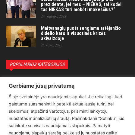
prezidente, jei mes – NIEKAS, tai kodėl
tas NIEKAS turi mokėti mokesčius?“
24 rugsėjo, 2022
Maitvanagių puota rengiama artėjančio
didelio karo ir visuotinės krizės
akivaizdoje
21 kovo, 2023
POPULIARIOS KATEGORIJOS
Politika
3281
Gerbiame jūsų privatumą
Nuomonės
2174
Šioje svetainėje yra naudojami slapukai. Jie reikalingi, kad
Teisėsauga
1497
galėtume suasmeninti ir pateikti aktualiausią turinį bei
Aktualu
1373
skelbimus, atpažinti vartotojus, prisiminti lankytojų
Lietuva
619
nuostatas ir analizuoti jų srautą. Pasirinkdami "Sutinku", jūs
sutinkate su visais naudojamais slapukais. Pamatyti
Pasaulis
560
naudojamų slapukų sąrašą bei keisti jų nuostatas galite