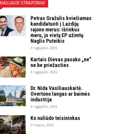
NAUJAUSI STRAIPSNIAI
Petras Gražulis kviečiamas
kandidatuoti į Lazdijų
rajono merus: išrinkus
meru, jo vietą EP užimtų
Naglis Puteikis
3 rugpjūčio, 2026
Kartais Dievas pasako „ne“
ne be priežasties
3 rugpjūčio, 2026
Dr. Nida Vasiliauskaitė.
Overtono langas ar baimės
industrija
3 rugpjūčio, 2026
Ko nuliūdo teisininkas
31 liepos, 2026