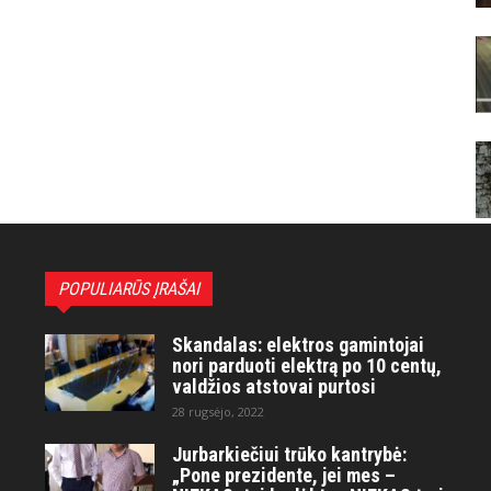
POPULIARŪS ĮRAŠAI
Skandalas: elektros gamintojai
nori parduoti elektrą po 10 centų,
valdžios atstovai purtosi
28 rugsėjo, 2022
Jurbarkiečiui trūko kantrybė:
„Pone prezidente, jei mes –