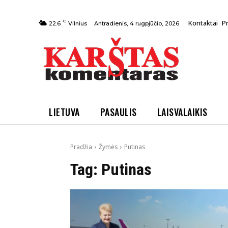
C
Kontaktai
P
Antradienis, 4 rugpjūčio, 2026
22.6
Vilnius
LIETUVA
PASAULIS
LAISVALAIKIS
Pradžia
Žymės
Putinas
Tag:
Putinas