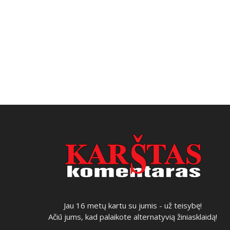
Jau 16 metų kartu su jumis - už teisybę!
Ačiū jums, kad palaikote alternatyvią žiniasklaidą!