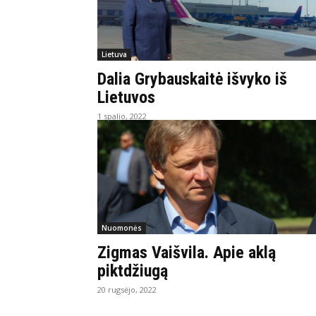
Lietuva
Dalia Grybauskaitė išvyko iš
Lietuvos
1 spalio, 2022
Nuomonės
Zigmas Vaišvila. Apie aklą
piktdžiugą
20 rugsėjo, 2022