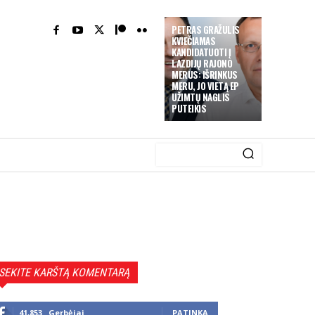
PETRAS GRAŽULIS
KVIEČIAMAS
KANDIDATUOTI Į
LAZDIJŲ RAJONO
MERUS: IŠRINKUS
MERU, JO VIETĄ EP
UŽIMTŲ NAGLIS
PUTEIKIS
SEKITE KARŠTĄ KOMENTARĄ
41,853
Gerbėjai
PATINKA