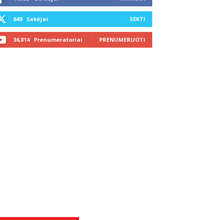
649
Sekėjai
SEKTI
36,814
Prenumeratoriai
PRENUMERUOTI