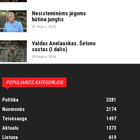
Nesisteminėms jėgoms
būtina jungtis
29 liepos, 2026
Valdas Anelauskas. Šėtono
sostas (I dalis)
24 liepos, 2026
POPULIARIOS KATEGORIJOS
Politika
3281
Nuomonės
2174
Teisėsauga
1497
Aktualu
1373
Lietuva
619