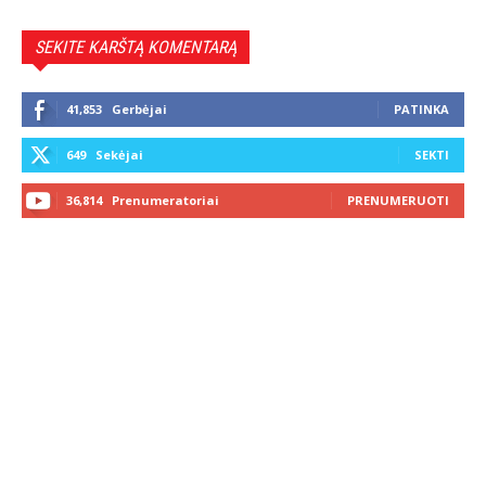
SEKITE KARŠTĄ KOMENTARĄ
41,853
Gerbėjai
PATINKA
649
Sekėjai
SEKTI
36,814
Prenumeratoriai
PRENUMERUOTI