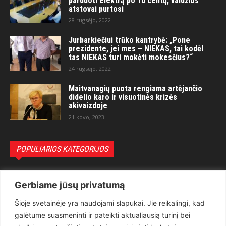
parduoti elektrą po 10 centų, valdžios
atstovai purtosi
28 rugsėjo, 2022
Jurbarkiečiui trūko kantrybė: „Pone
prezidente, jei mes – NIEKAS, tai kodėl
tas NIEKAS turi mokėti mokesčius?“
24 rugsėjo, 2022
Maitvanagių puota rengiama artėjančio
didelio karo ir visuotinės krizės
akivaizdoje
21 kovo, 2023
POPULIARIOS KATEGORIJOS
Politika
3281
Gerbiame jūsų privatumą
Nuomonės
2174
Šioje svetainėje yra naudojami slapukai. Jie reikalingi, kad
Teisėsauga
1497
galėtume suasmeninti ir pateikti aktualiausią turinį bei
Aktualu
1373