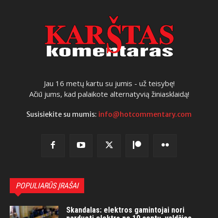
Jau 16 metų kartu su jumis - už teisybę!
Ačiū jums, kad palaikote alternatyvią žiniasklaidą!
Susisiekite su mumis:
info@hotcommentary.com
POPULIARŪS ĮRAŠAI
Skandalas: elektros gamintojai nori