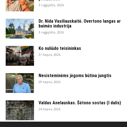
3 rugpjūčio, 2026
Dr. Nida Vasiliauskaitė. Overtono langas ar
baimės industrija
3 rugpjūčio, 2026
Ko nuliūdo teisininkas
31 liepos, 2026
Nesisteminėms jėgoms būtina jungtis
29 liepos, 2026
Valdas Anelauskas. Šėtono sostas (I dalis)
24 liepos, 2026