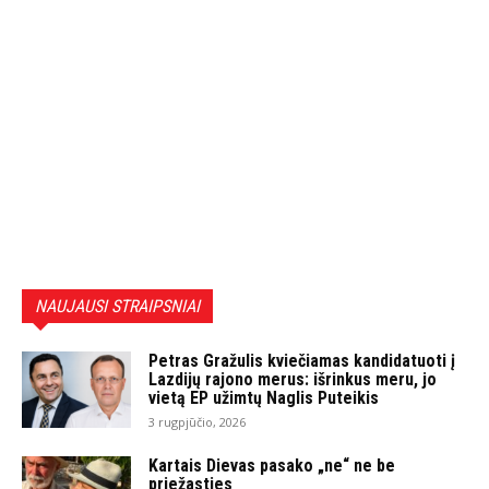
NAUJAUSI STRAIPSNIAI
Petras Gražulis kviečiamas kandidatuoti į
Lazdijų rajono merus: išrinkus meru, jo
vietą EP užimtų Naglis Puteikis
3 rugpjūčio, 2026
Kartais Dievas pasako „ne“ ne be
priežasties