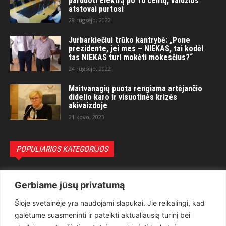
parduoti elektrą po 10 centų, valdžios
atstovai purtosi
28 rugsėjo, 2022
Jurbarkiečiui trūko kantrybė: „Pone
prezidente, jei mes – NIEKAS, tai kodėl
tas NIEKAS turi mokėti mokesčius?“
24 rugsėjo, 2022
Maitvanagių puota rengiama artėjančio
didelio karo ir visuotinės krizės
akivaizdoje
21 kovo, 2023
POPULIARIOS KATEGORIJOS
Politika
3281
Gerbiame jūsų privatumą
Nuomonės
2174
Šioje svetainėje yra naudojami slapukai. Jie reikalingi, kad
Teisėsauga
1497
galėtume suasmeninti ir pateikti aktualiausią turinį bei
Aktualu
1373