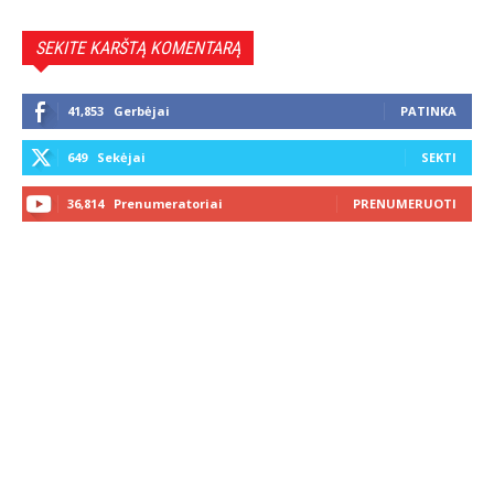
SEKITE KARŠTĄ KOMENTARĄ
41,853
Gerbėjai
PATINKA
649
Sekėjai
SEKTI
36,814
Prenumeratoriai
PRENUMERUOTI