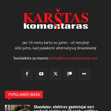
Jau 16 metų kartu su jumis - už teisybę!
Ačiū jums, kad palaikote alternatyvią žiniasklaidą!
Susisiekite su mumis:
info@hotcommentary.com
POPULIARŪS ĮRAŠAI
Skandalas: elektros gamintojai nori