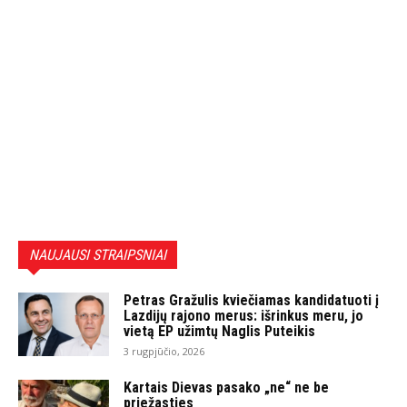
NAUJAUSI STRAIPSNIAI
Petras Gražulis kviečiamas kandidatuoti į
Lazdijų rajono merus: išrinkus meru, jo
vietą EP užimtų Naglis Puteikis
3 rugpjūčio, 2026
Kartais Dievas pasako „ne“ ne be
priežasties