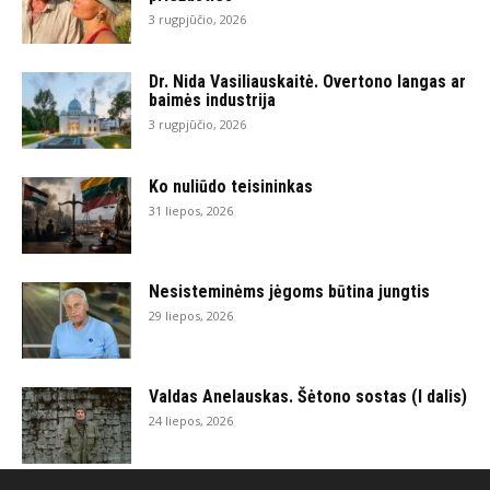
3 rugpjūčio, 2026
Dr. Nida Vasiliauskaitė. Overtono langas ar
baimės industrija
3 rugpjūčio, 2026
Ko nuliūdo teisininkas
31 liepos, 2026
Nesisteminėms jėgoms būtina jungtis
29 liepos, 2026
Valdas Anelauskas. Šėtono sostas (I dalis)
24 liepos, 2026