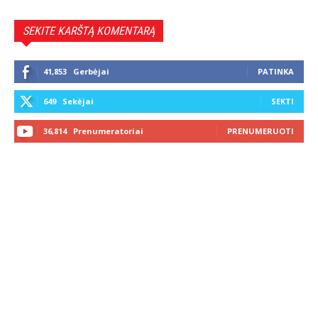
SEKITE KARŠTĄ KOMENTARĄ
41,853
Gerbėjai
PATINKA
649
Sekėjai
SEKTI
36,814
Prenumeratoriai
PRENUMERUOTI