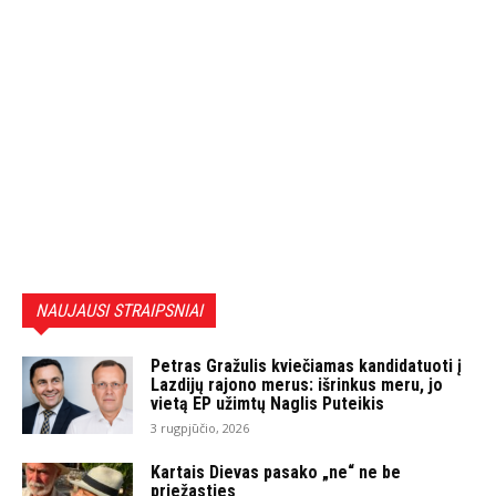
NAUJAUSI STRAIPSNIAI
Petras Gražulis kviečiamas kandidatuoti į
Lazdijų rajono merus: išrinkus meru, jo
vietą EP užimtų Naglis Puteikis
3 rugpjūčio, 2026
Kartais Dievas pasako „ne“ ne be
priežasties