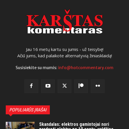
Jau 16 metų kartu su jumis - už teisybę!
Ačiū jums, kad palaikote alternatyvią žiniasklaidą!
Susisiekite su mumis:
info@hotcommentary.com
POPULIARŪS ĮRAŠAI
Skandalas: elektros gamintojai nori