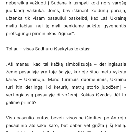
nebereikia važiuoti į Sudaną ir tampyti kokį nors vargšą
juodaodį vaikiuką. Joms, bevirškinant koldūnų porciją,
užtenka tik visam pasauliui paskelbti, kad „aš Ukrainą
myliu labiau, nei ją myli penktame aukšte gyvenantis
profsąjungų pirmininkas Zigmas“.
Toliau – visas Sadhuru išsakytas tekstas:
„Aš manau, kad tai kažką simbolizuoja – derlingiausia
žemė pasaulyje yra toje šalyje, kurioje šiuo metu vyksta
karas – Ukrainoje. Mano turimais duomenimis, Ukraina
turi itin derlingą, iki keturių metrų storio juodžemį –
vertingiausią pasaulyje dirvožemį. Kokias išvadas dėl to
galime priimti?
Viso pasaulio tautos, beveik visos be išimties, po Antrojo
pasaulinio atsisakė karo, bet dabar vėl grįžta į šį kelią.