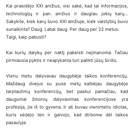
Kai prasidėjo XXI amžius, visi sakė, kad tai informacijos,
technologijų ir pan. amžius ir daugiau jokių karų…
Sakykite, kiek karų buvo XXI amžiuje, kiek valstybių buvo
sunaikinta? Daug. Labai daug. Per daug per 22 metus.
Taigi, kaip pabusti?
Kai kurių dalykų per naktį pakeisti neįmanoma. Tačiau
pirmiausia pyktis ir neapykanta turi palikti jūsų širdis.
Vienu metu dalyvavau daugybėje taikos konferencijų.
Maždaug dvejus su puse metų kalbėjau daugybėje
tarptautinių konferencijų, bet paskui pamačiau, kad
daugumai žmonių dalyvavimas konferencijose yra
profesija, jie iš to gyvena. Ir aš buvau vienintelis idiotas,
kuris sėdėjo ten ir galvojo, kad dirbome dėl taikos
pasaulyje.