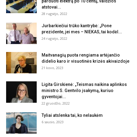
parduoti elektrą po 10 centų, valdžios
atstovai...
28 rugsėjo, 2022
Jurbarkiečiui trūko kantrybė: „Pone
prezidente, jei mes – NIEKAS, tai kodėl...
24 rugsėjo, 2022
Maitvanagių puota rengiama artėjančio
didelio karo ir visuotinės krizės akivaizdoje
21 kovo, 2023
Ligita Girskienė: „Teismas naikina aplinkos
ministro S. Gentvilo įsakymą, kuriuo
gyventojai...
22 gruodžio, 2022
Tyliai atslenka tai, ko nelaukėm
6 sausio, 2023