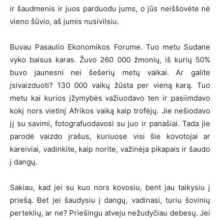
ir šaudmenis ir juos parduodu jums, o jūs neiššovėte nė
vieno šūvio, aš jumis nusivilsiu.
Buvau Pasaulio Ekonomikos Forume. Tuo metu Sudane
vyko baisus karas. Žuvo 260 000 žmonių, iš kurių 50%
buvo jaunesni nei šešerių metų vaikai. Ar galite
įsivaizduoti? 130 000 vaikų žūsta per vieną karą. Tuo
metu kai kurios įžymybės važiuodavo ten ir pasiimdavo
kokį nors vietinį Afrikos vaiką kaip trofėjų. Jie nešiodavo
jį su savimi, fotografuodavosi su juo ir panašiai. Tada jie
parodė vaizdo įrašus, kuriuose visi šie kovotojai ar
kareiviai, vadinkite, kaip norite, važinėja pikapais ir šaudo
į dangų.
Sakiau, kad jei su kuo nors kovosiu, bent jau taikysiu į
priešą. Bet jei šaudysiu į dangų, vadinasi, turiu šovinių
perteklių, ar ne? Priešingu atveju nežudyčiau debesų. Jei