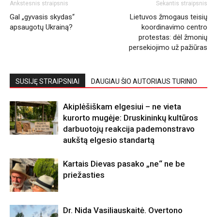
Ankstesnis straipsnis
Sekantis straipsnis
Gal „gyvasis skydas“
Lietuvos žmogaus teisių
apsaugotų Ukrainą?
koordinavimo centro
protestas: dėl žmonių
persekiojimo už pažiūras
SUSIJĘ STRAIPSNIAI
DAUGIAU ŠIO AUTORIAUS TURINIO
Akiplėšiškam elgesiui – ne vieta
kurorto mugėje: Druskininkų kultūros
darbuotojų reakcija pademonstravo
aukštą elgesio standartą
Kartais Dievas pasako „ne“ ne be
priežasties
Dr. Nida Vasiliauskaitė. Overtono