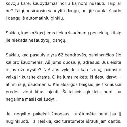
kovoju kare, šaudydamas noriu ką nors nušauti. Taip ar
ne? Taigi nesiruošiu šaudyti į dangų, bet jie nuolat šaudo
į dangų iš automatinių ginklų.
Sakiau, kad kažkas jiems tiekia šaudmenų perteklių, kitaip
jie niekada nešaudytų į dangų.
Sakiau, kad pasaulyje yra 62 bendrovės, gaminančios šio
kalibro šaudmenis. Aš jums duosiu jų adresus. Jūs eisite
ir jas uždarysite? Ne! Jūs vyksite į karo zoną, paimsite
vaiką ir kursite dramą. O ką jums reikėtų iš tiesų daryti –
atimti iš jų šaudmenis. Kai atsargos baigsis, jie tikriausiai
pradės vieni kitus pjauti. Šaltaisiais ginklais bent jau
negalima masiškai žudyti.
Jei negalite pakeisti žmogaus, turėtumėte bent jau jį
nuginkluoti. Tai reiškia, kad turėtumėte išrauti jam dantis.