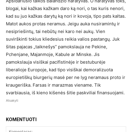
Apsidariusio taikos balandžio naratyvas. O naratyvas toks,
blogai, kai kažkas kažkam daro ką nori, o tas kuris nenori,
kad su juo kažkas darytų ką nori ir kovoja, tipo pats kaltas.
Matot aukos protas neramus. Jeigu auka nusiramintų ir
nesipriešintų, tai nebūtų nei karo nei aukų. Vien
suvirškinti tokius kliedesius reikia valios pastangų. Juk
šitas pajacas „taiknešys” pamokslauja ne Pekine,
Pchenjane, Majanmoje, Kabule ar Minske. Jis
pamokslauja visiškai pacifistinėje ir bestuburėje
liberalioje Europoje, kad tipo visiškai demoralizuota
europietiškų biurgerių masė per ne lyg neramaus proto ir
kraugeriška. Farsas ir marazmas viename. Tik
svarbiausia, iš kieno kišenės šitie paskviliai finansuojami.
Atsakyti
KOMENTUOTI