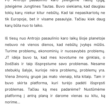
įsteigėme Jungtines Tautas. Buvo siekiama, kad daugiau
tokių karų niekur kitur nebūtų. Kad tai nepasikartotų ne
tik Europoje, bet ir visame pasaulyje. Tačiau kiek daug
karų būta nuo to laiko.
Iš tiesų nuo Antrojo pasaulinio karo laikų šioje planetoje
nebuvo nė vienos dienos, kad nebūtų įvykęs mūšis.
Turime problemų, ekonominių ir nuosavybės problemų.
JT idėja buvo ta, kad mes kovotume ne ginklais, o
žodžiais ir taip išspręstume savo problemas. Nesame
stebuklų šalyje, kurioje nėra problemų, problemų yra.
Viena žmonių grupė jas mato vienaip, kita kitaip. Tam ir
buvo skirta platforma, kuri turėjo padėti išspręsti
problemas. Tačiau ką mes padarėme? Nustūmėme
platformą į antrą planą ir darome vienas su kitu, ką
norime…