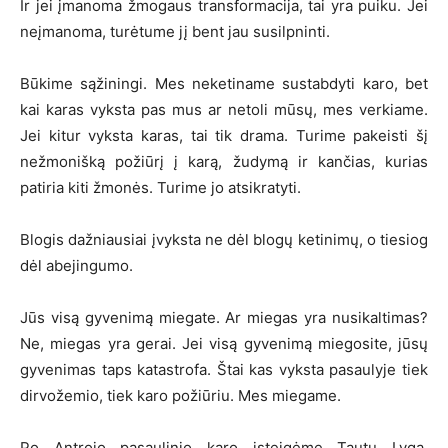
Ir jei įmanoma žmogaus transformacija, tai yra puiku. Jei
neįmanoma, turėtume jį bent jau susilpninti.
Būkime sąžiningi. Mes neketiname sustabdyti karo, bet
kai karas vyksta pas mus ar netoli mūsų, mes verkiame.
Jei kitur vyksta karas, tai tik drama. Turime pakeisti šį
nežmonišką požiūrį į karą, žudymą ir kančias, kurias
patiria kiti žmonės. Turime jo atsikratyti.
Blogis dažniausiai įvyksta ne dėl blogų ketinimų, o tiesiog
dėl abejingumo.
Jūs visą gyvenimą miegate. Ar miegas yra nusikaltimas?
Ne, miegas yra gerai. Jei visą gyvenimą miegosite, jūsų
gyvenimas taps katastrofa. Štai kas vyksta pasaulyje tiek
dirvožemio, tiek karo požiūriu. Mes miegame.
Po Antrojo pasaulinio karo įsteigėme Tautų Lygą,