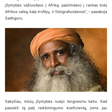
įžymybės važiuodavo į Afriką, pasiimdavo į rankas kokį
Afrikos vaiką, kaip trofėjų, ir fotografuodavosi“, – pasakoja
Sadhguru.
Sakyčiau, mūsų įžymybės nuėjo lengvesniu keliu. Kad
pasiekti tą patį reikšmingumo koeficientą, joms jau