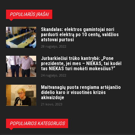
POPULIARŪS ĮRAŠAI
Skandalas: elektros gamintojai nori
parduoti elektrą po 10 centų, valdžios
atstovai purtosi
28 rugsėjo, 2022
Jurbarkiečiui trūko kantrybė: „Pone
prezidente, jei mes – NIEKAS, tai kodėl
tas NIEKAS turi mokėti mokesčius?“
24 rugsėjo, 2022
Maitvanagių puota rengiama artėjančio
didelio karo ir visuotinės krizės
akivaizdoje
21 kovo, 2023
POPULIARIOS KATEGORIJOS