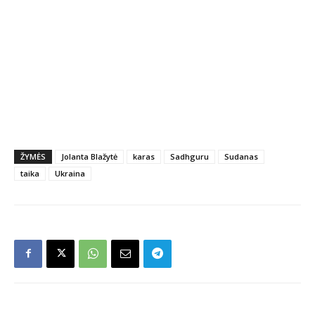
ŽYMĖS
Jolanta Blažytė
karas
Sadhguru
Sudanas
taika
Ukraina