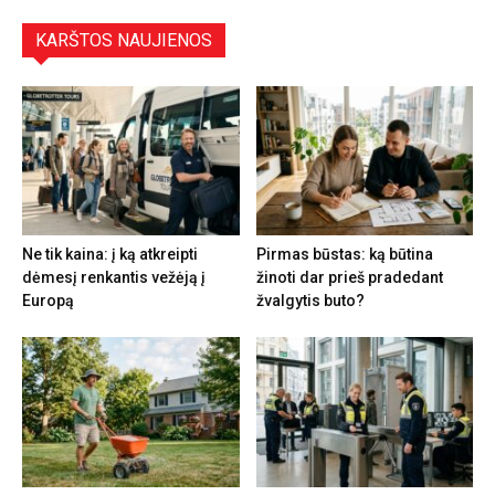
KARŠTOS NAUJIENOS
Ne tik kaina: į ką atkreipti
Pirmas būstas: ką būtina
dėmesį renkantis vežėją į
žinoti dar prieš pradedant
Europą
žvalgytis buto?