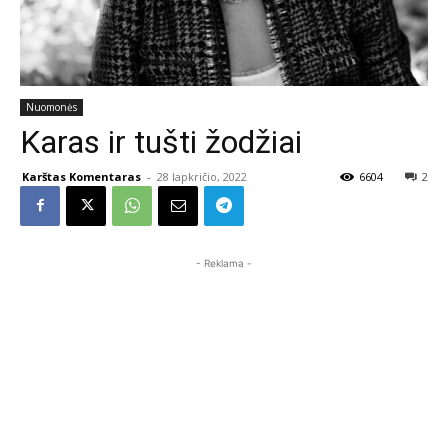
Nuomonės
Karas ir tušti žodžiai
Karštas Komentaras
-
28 lapkričio, 2022
6604
2
- Reklama -