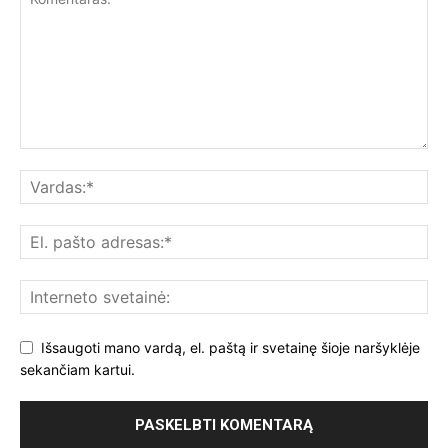
Išsaugoti mano vardą, el. paštą ir svetainę šioje naršyklėje
sekančiam kartui.