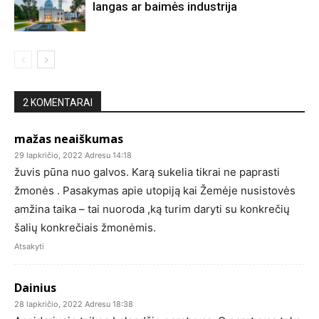
langas ar baimės industrija
2 KOMENTARAI
mažas neaiškumas
29 lapkričio, 2022 Adresu 14:18
žuvis pūna nuo galvos. Karą sukelia tikrai ne paprasti
žmonės . Pasakymas apie utopiją kai Žemėje nusistovės
amžina taika – tai nuoroda ,ką turim daryti su konkrečių
šalių konkrečiais žmonėmis.
Atsakyti
Dainius
28 lapkričio, 2022 Adresu 18:38