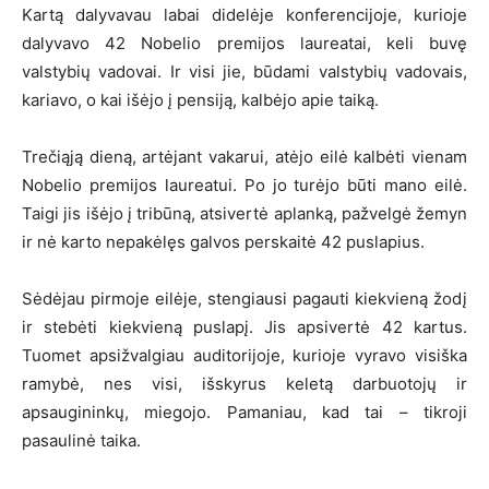
Kartą dalyvavau labai didelėje konferencijoje, kurioje
dalyvavo 42 Nobelio premijos laureatai, keli buvę
valstybių vadovai. Ir visi jie, būdami valstybių vadovais,
kariavo, o kai išėjo į pensiją, kalbėjo apie taiką.
Trečiąją dieną, artėjant vakarui, atėjo eilė kalbėti vienam
Nobelio premijos laureatui. Po jo turėjo būti mano eilė.
Taigi jis išėjo į tribūną, atsivertė aplanką, pažvelgė žemyn
ir nė karto nepakėlęs galvos perskaitė 42 puslapius.
Sėdėjau pirmoje eilėje, stengiausi pagauti kiekvieną žodį
ir stebėti kiekvieną puslapį. Jis apsivertė 42 kartus.
Tuomet apsižvalgiau auditorijoje, kurioje vyravo visiška
ramybė, nes visi, išskyrus keletą darbuotojų ir
apsaugininkų, miegojo. Pamaniau, kad tai – tikroji
pasaulinė taika.