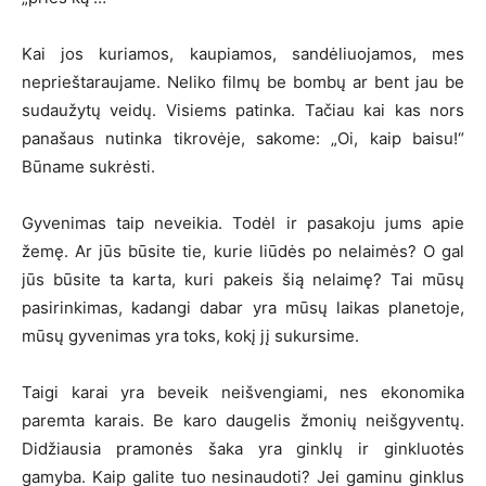
Kai jos kuriamos, kaupiamos, sandėliuojamos, mes
neprieštaraujame. Neliko filmų be bombų ar bent jau be
sudaužytų veidų. Visiems patinka. Tačiau kai kas nors
panašaus nutinka tikrovėje, sakome: „Oi, kaip baisu!“
Būname sukrėsti.
Gyvenimas taip neveikia. Todėl ir pasakoju jums apie
žemę. Ar jūs būsite tie, kurie liūdės po nelaimės? O gal
jūs būsite ta karta, kuri pakeis šią nelaimę? Tai mūsų
pasirinkimas, kadangi dabar yra mūsų laikas planetoje,
mūsų gyvenimas yra toks, kokį jį sukursime.
Taigi karai yra beveik neišvengiami, nes ekonomika
paremta karais. Be karo daugelis žmonių neišgyventų.
Didžiausia pramonės šaka yra ginklų ir ginkluotės
gamyba. Kaip galite tuo nesinaudoti? Jei gaminu ginklus