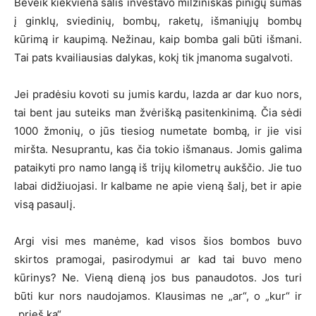
Beveik kiekviena šalis investavo milžiniškas pinigų sumas
į ginklų, sviedinių, bombų, raketų, išmaniųjų bombų
kūrimą ir kaupimą. Nežinau, kaip bomba gali būti išmani.
Tai pats kvailiausias dalykas, kokį tik įmanoma sugalvoti.
Jei pradėsiu kovoti su jumis kardu, lazda ar dar kuo nors,
tai bent jau suteiks man žvėrišką pasitenkinimą. Čia sėdi
1000 žmonių, o jūs tiesiog numetate bombą, ir jie visi
miršta. Nesuprantu, kas čia tokio išmanaus. Jomis galima
pataikyti pro namo langą iš trijų kilometrų aukščio. Jie tuo
labai didžiuojasi. Ir kalbame ne apie vieną šalį, bet ir apie
visą pasaulį.
Argi visi mes manėme, kad visos šios bombos buvo
skirtos pramogai, pasirodymui ar kad tai buvo meno
kūrinys? Ne. Vieną dieną jos bus panaudotos. Jos turi
būti kur nors naudojamos. Klausimas ne „ar“, o „kur“ ir
„prieš ką“…