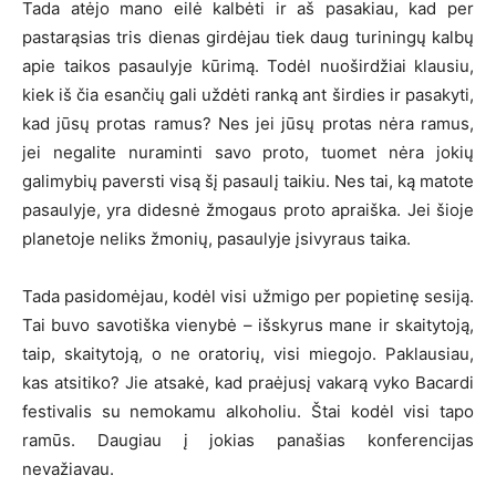
Tada atėjo mano eilė kalbėti ir aš pasakiau, kad per
pastarąsias tris dienas girdėjau tiek daug turiningų kalbų
apie taikos pasaulyje kūrimą. Todėl nuoširdžiai klausiu,
kiek iš čia esančių gali uždėti ranką ant širdies ir pasakyti,
kad jūsų protas ramus? Nes jei jūsų protas nėra ramus,
jei negalite nuraminti savo proto, tuomet nėra jokių
galimybių paversti visą šį pasaulį taikiu. Nes tai, ką matote
pasaulyje, yra didesnė žmogaus proto apraiška. Jei šioje
planetoje neliks žmonių, pasaulyje įsivyraus taika.
Tada pasidomėjau, kodėl visi užmigo per popietinę sesiją.
Tai buvo savotiška vienybė – išskyrus mane ir skaitytoją,
taip, skaitytoją, o ne oratorių, visi miegojo. Paklausiau,
kas atsitiko? Jie atsakė, kad praėjusį vakarą vyko Bacardi
festivalis su nemokamu alkoholiu. Štai kodėl visi tapo
ramūs. Daugiau į jokias panašias konferencijas
nevažiavau.