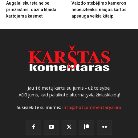
Augalai skursta ne be
Vaizdo stebėjimo kameros
priežasties: dažna klaida
nebeužtenka: naujos kartos
kartojama kasmet
apsauga veikia kitaip
Jau 16 metų kartu su jumis - už teisybę!
Ačiū jums, kad palaikote alternatyvią žiniasklaidą!
Susisiekite su mumis:
info@hotcommentary.com