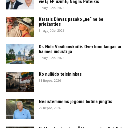
vietą EP užimtų Naglis Puteikis
3 rugpjūčio, 2026
Kartais Dievas pasako „ne“ ne be
priežasties
3 rugpjūčio, 2026
Dr. Nida Vasiliauskaitė. Overtono langas ar
baimės industrija
3 rugpjūčio, 2026
Ko nuliūdo teisininkas
31 liepos, 2026
Nesisteminėms jėgoms būtina jungtis
29 liepos, 2026