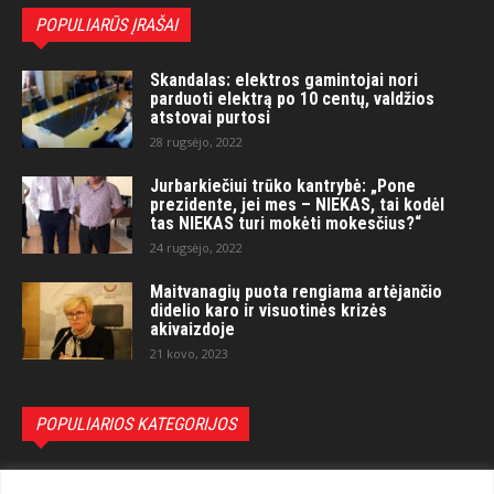
POPULIARŪS ĮRAŠAI
Skandalas: elektros gamintojai nori
parduoti elektrą po 10 centų, valdžios
atstovai purtosi
28 rugsėjo, 2022
Jurbarkiečiui trūko kantrybė: „Pone
prezidente, jei mes – NIEKAS, tai kodėl
tas NIEKAS turi mokėti mokesčius?“
24 rugsėjo, 2022
Maitvanagių puota rengiama artėjančio
didelio karo ir visuotinės krizės
akivaizdoje
21 kovo, 2023
POPULIARIOS KATEGORIJOS
Politika
3281