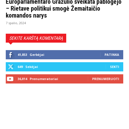
Europarlamentaro Gražulio sveikata pablogėjo
– Rietave politikui smogė Žemaitaičio
komandos narys
7 spalio, 2024
SEKITE KARŠTĄ KOMENTARĄ
41,853
Gerbėjai
PATINKA
649
Sekėjai
SEKTI
36,814
Prenumeratoriai
PRENUMERUOTI