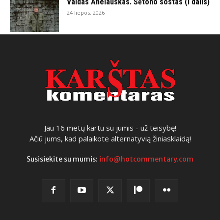
Valdas Anelauskas. Šėtono sostas (I dalis)
24 liepos, 2026
Jau 16 metų kartu su jumis - už teisybę!
Ačiū jums, kad palaikote alternatyvią žiniasklaidą!
Susisiekite su mumis:
info@hotcommentary.com