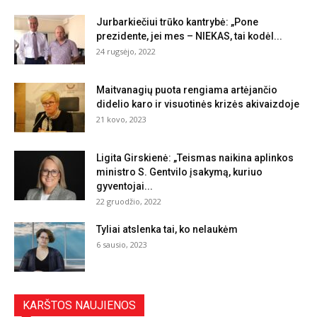
Jurbarkiečiui trūko kantrybė: „Pone
prezidente, jei mes – NIEKAS, tai kodėl...
24 rugsėjo, 2022
Maitvanagių puota rengiama artėjančio
didelio karo ir visuotinės krizės akivaizdoje
21 kovo, 2023
Ligita Girskienė: „Teismas naikina aplinkos
ministro S. Gentvilo įsakymą, kuriuo
gyventojai...
22 gruodžio, 2022
Tyliai atslenka tai, ko nelaukėm
6 sausio, 2023
KARŠTOS NAUJIENOS