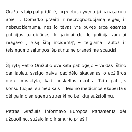
Gražulis taip pat pridūrė, jog vietos gyventojai papasakojo
apie T. Domarko praeitį ir neprognozuojamą elgesį ir
nebaudžiamumą, nes jo tėvas yra buvęs arba esamas
policijos pareigūnas. Ir galimai dėl to policija vangiai
reagavo į visą šitą incidentą“, – teigiama Tautos ir
teisingumo sąjungos išplatintame pranešime spaudai.
Šį rytą Petro Gražulio sveikata pablogėjo – veidas ištino
dar labiau, svaigo galva, padidėjo skausmas, o apžiūros
metu nustatyta, kad nuskeltas dantis. Taip pat jis
konsultuojasi su medikais ir teismo medicinos ekspertais
dėl galimo smegenų sutrenkimo bei kitų sužalojimų.
Petras Gražulis informavo Europos Parlamentą dėl
užpuolimo, sužalojimo ir smurto prieš jį.