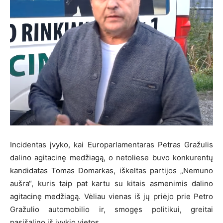
Incidentas įvyko, kai Europarlamentaras Petras Gražulis
dalino agitacinę medžiagą, o netoliese buvo konkurentų
kandidatas Tomas Domarkas, iškeltas partijos „Nemuno
aušra“, kuris taip pat kartu su kitais asmenimis dalino
agitacinę medžiagą. Vėliau vienas iš jų priėjo prie Petro
Gražulio automobilio ir, smogęs politikui, greitai
pasišalino iš įvykio vietos.