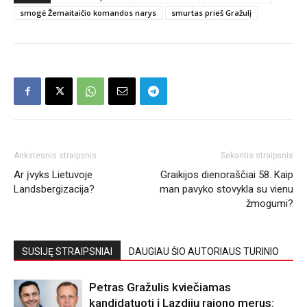
smogė Žemaitaičio komandos narys
smurtas prieš Gražulį
Ankstesnis straipsnis
Sekantis straipsnis
Ar įvyks Lietuvoje
Graikijos dienoraščiai 58. Kaip
Landsbergizacija?
man pavyko stovykla su vienu
žmogumi?
SUSIJĘ STRAIPSNIAI
DAUGIAU ŠIO AUTORIAUS TURINIO
Petras Gražulis kviečiamas
kandidatuoti į Lazdijų rajono merus: