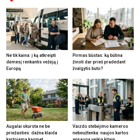
Ne tik kaina: į ką atkreipti
Pirmas būstas: ką būtina
dėmesį renkantis vežėją į
žinoti dar prieš pradedant
Europą
žvalgytis buto?
Augalai skursta ne be
Vaizdo stebėjimo kameros
priežasties: dažna klaida
nebeužtenka: naujos kartos
kartojama kasmet
apsauga veikia kitaip