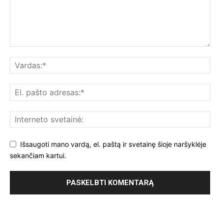
Išsaugoti mano vardą, el. paštą ir svetainę šioje naršyklėje
sekančiam kartui.