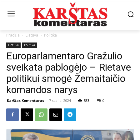
Pradžia
Lietuva
Politika
Lietuva
Politika
Europarlamentaro Gražulio
sveikata pablogėjo – Rietave
politikui smogė Žemaitaičio
komandos narys
Karštas Komentaras
-
7 spalio, 2024
583
0