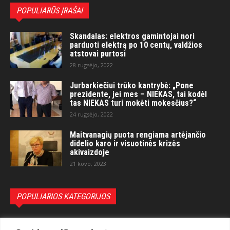
POPULIARŪS ĮRAŠAI
Skandalas: elektros gamintojai nori
parduoti elektrą po 10 centų, valdžios
atstovai purtosi
28 rugsėjo, 2022
Jurbarkiečiui trūko kantrybė: „Pone
prezidente, jei mes – NIEKAS, tai kodėl
tas NIEKAS turi mokėti mokesčius?“
24 rugsėjo, 2022
Maitvanagių puota rengiama artėjančio
didelio karo ir visuotinės krizės
akivaizdoje
21 kovo, 2023
POPULIARIOS KATEGORIJOS
Politika
3281