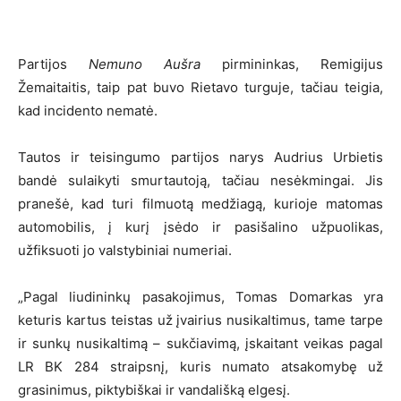
Partijos
Nemuno Aušra
pirmininkas, Remigijus
Žemaitaitis, taip pat buvo Rietavo turguje, tačiau teigia,
kad incidento nematė.
Tautos ir teisingumo partijos narys Audrius Urbietis
bandė sulaikyti smurtautoją, tačiau nesėkmingai. Jis
pranešė, kad turi filmuotą medžiagą, kurioje matomas
automobilis, į kurį įsėdo ir pasišalino užpuolikas,
užfiksuoti jo valstybiniai numeriai.
„Pagal liudininkų pasakojimus, Tomas Domarkas yra
keturis kartus teistas už įvairius nusikaltimus, tame tarpe
ir sunkų nusikaltimą – sukčiavimą, įskaitant veikas pagal
LR BK 284 straipsnį, kuris numato atsakomybę už
grasinimus, piktybiškai ir vandališką elgesį.