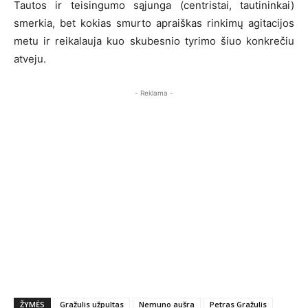
Tautos ir teisingumo sąjunga (centristai, tautininkai)
smerkia, bet kokias smurto apraiškas rinkimų agitacijos
metu ir reikalauja kuo skubesnio tyrimo šiuo konkrečiu
atveju.
- Reklama -
ŽYMĖS
Gražulis užpultas
Nemuno aušra
Petras Gražulis