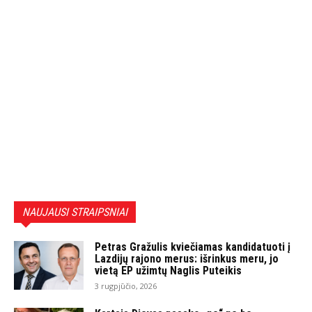
NAUJAUSI STRAIPSNIAI
Petras Gražulis kviečiamas kandidatuoti į
Lazdijų rajono merus: išrinkus meru, jo
vietą EP užimtų Naglis Puteikis
3 rugpjūčio, 2026