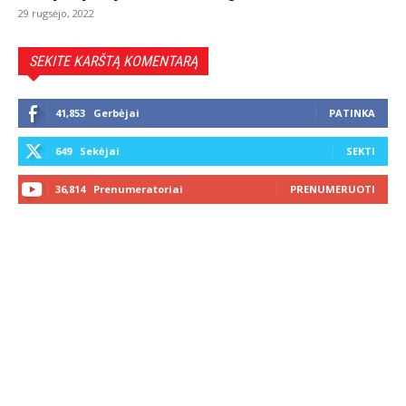
29 rugsėjo, 2022
SEKITE KARŠTĄ KOMENTARĄ
41,853
Gerbėjai
PATINKA
649
Sekėjai
SEKTI
36,814
Prenumeratoriai
PRENUMERUOTI