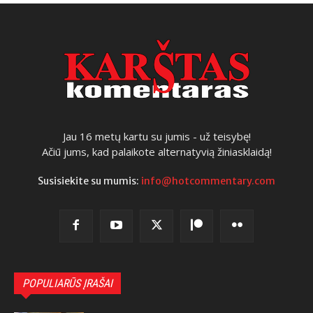
Jau 16 metų kartu su jumis - už teisybę!
Ačiū jums, kad palaikote alternatyvią žiniasklaidą!
Susisiekite su mumis:
info@hotcommentary.com
POPULIARŪS ĮRAŠAI