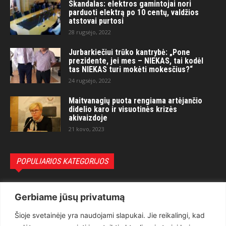
Skandalas: elektros gamintojai nori
parduoti elektrą po 10 centų, valdžios
atstovai purtosi
28 rugsėjo, 2022
Jurbarkiečiui trūko kantrybė: „Pone
prezidente, jei mes – NIEKAS, tai kodėl
tas NIEKAS turi mokėti mokesčius?“
24 rugsėjo, 2022
Maitvanagių puota rengiama artėjančio
didelio karo ir visuotinės krizės
akivaizdoje
21 kovo, 2023
POPULIARIOS KATEGORIJOS
Politika
3281
Gerbiame jūsų privatumą
Nuomonės
2174
Šioje svetainėje yra naudojami slapukai. Jie reikalingi, kad
Teisėsauga
1497