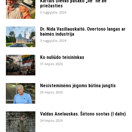
Kartais Dievas pasako „ne“ ne be
priežasties
3 rugpjūčio, 2026
Dr. Nida Vasiliauskaitė. Overtono langas ar
baimės industrija
3 rugpjūčio, 2026
Ko nuliūdo teisininkas
31 liepos, 2026
Nesisteminėms jėgoms būtina jungtis
29 liepos, 2026
Valdas Anelauskas. Šėtono sostas (I dalis)
24 liepos, 2026