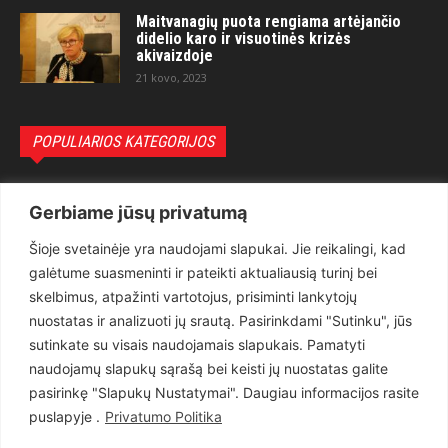
Maitvanagių puota rengiama artėjančio
didelio karo ir visuotinės krizės
akivaizdoje
21 kovo, 2023
POPULIARIOS KATEGORIJOS
Politika
3281
Gerbiame jūsų privatumą
Nuomonės
2174
Šioje svetainėje yra naudojami slapukai. Jie reikalingi, kad
Teisėsauga
1497
galėtume suasmeninti ir pateikti aktualiausią turinį bei
Aktualu
1373
skelbimus, atpažinti vartotojus, prisiminti lankytojų
Lietuva
619
nuostatas ir analizuoti jų srautą. Pasirinkdami "Sutinku", jūs
sutinkate su visais naudojamais slapukais. Pamatyti
Pasaulis
560
naudojamų slapukų sąrašą bei keisti jų nuostatas galite
Статьи на русском
282
pasirinkę "Slapukų Nustatymai". Daugiau informacijos rasite
Articles in english
160
puslapyje .
Privatumo Politika
Muzika
116