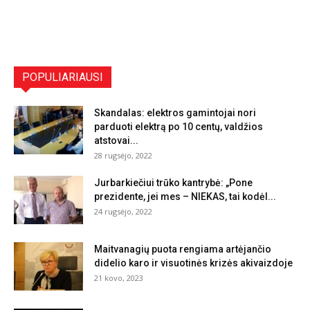
POPULIARIAUSI
Skandalas: elektros gamintojai nori
parduoti elektrą po 10 centų, valdžios
atstovai...
28 rugsėjo, 2022
Jurbarkiečiui trūko kantrybė: „Pone
prezidente, jei mes – NIEKAS, tai kodėl...
24 rugsėjo, 2022
Maitvanagių puota rengiama artėjančio
didelio karo ir visuotinės krizės akivaizdoje
21 kovo, 2023