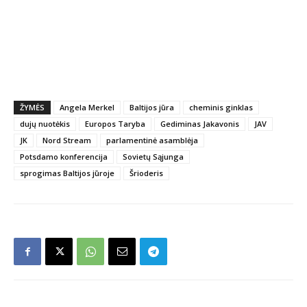
ŽYMĖS
Angela Merkel
Baltijos jūra
cheminis ginklas
dujų nuotėkis
Europos Taryba
Gediminas Jakavonis
JAV
JK
Nord Stream
parlamentinė asamblėja
Potsdamo konferencija
Sovietų Sąjunga
sprogimas Baltijos jūroje
Šrioderis