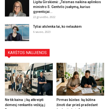
Ligita Girskienė: „Teismas naikina aplinkos
ministro S. Gentvilo įsakymą, kuriuo
gyventojai...
22 gruodžio, 2022
Tyliai atslenka tai, ko nelaukėm
6 sausio, 2023
KARŠTOS NAUJIENOS
Ne tik kaina: į ką atkreipti
Pirmas būstas: ką būtina
dėmesį renkantis vežėją į
žinoti dar prieš pradedant