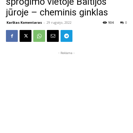
sprogimo vietoje Baltijos
jūroje – cheminis ginklas
Karštas Komentaras
-
29 rugsėjo, 2022
904
0
- Reklama -