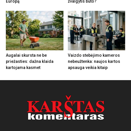
Europą
žvalgytis buto?
Augalai skursta ne be
Vaizdo stebėjimo kameros
priežasties: dažna klaida
nebeužtenka: naujos kartos
kartojama kasmet
apsauga veikia kitaip