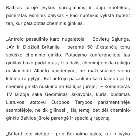
Baltijos jūroje įvykus sprogimams ir dujų nuotėkiui,
pamirštas esminis dalykas – kad nuotėkis vyksta būtent
ten, kur palaidotas cheminis ginklas.
„Antrojo pasaulinio karo nugalėtojai – Sovietų Sąjunga,
JAV ir Didžioji Britanija – perėmė 50 tūkstančių tonų
vokiško cheminio ginklo. Potsdamo konferencijoje tas
ginklas buvo padalintas į tris dalis, cheminį ginklą reikėjo
nuskandinti Atlanto vandenyne, ne mažesniame vieno
kilometro gylyje. Bet antrojo pasaulinio karo laimėtojai tą
cheminį ginklą nuskandino Baltijos jūroje,“ – Komentaras
TV laidoje sakė Gediminas Jakavonis, kuris, būdamas
Lietuvos atstovu Europos Tarybos parlamentinėje
asamblėjoje, ne tik gilinosi į šią temą, bet dėl cheminio
ginklo Baltijos jūroje parengė ir specialų raportą.
„Būtent toje vietoje – prie Borholmo salos, kur ir įvyko