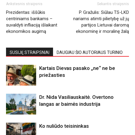
Ankstesnis straipsnis
Sekantis straipsnis
Prezidentas: iššūkis
P. Gražulis: Siūlau TS-LKD
centriniams bankams –
nariams atimti pilietybę už jų
suvaldyti infliaciją išlaikant
partijos Lietuvai daromą
ekonomikos augimą
ekonominę ir moralinę žalą
SUSIJĘ STRAIPSNIAI
DAUGIAU ŠIO AUTORIAUS TURINIO
Kartais Dievas pasako „ne“ ne be
priežasties
Dr. Nida Vasiliauskaitė. Overtono
langas ar baimės industrija
Ko nuliūdo teisininkas