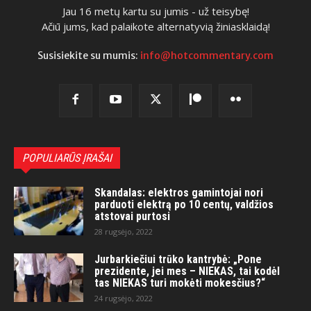
Jau 16 metų kartu su jumis - už teisybę!
Ačiū jums, kad palaikote alternatyvią žiniasklaidą!
Susisiekite su mumis:
info@hotcommentary.com
POPULIARŪS ĮRAŠAI
Skandalas: elektros gamintojai nori
parduoti elektrą po 10 centų, valdžios
atstovai purtosi
28 rugsėjo, 2022
Jurbarkiečiui trūko kantrybė: „Pone
prezidente, jei mes – NIEKAS, tai kodėl
tas NIEKAS turi mokėti mokesčius?“
24 rugsėjo, 2022