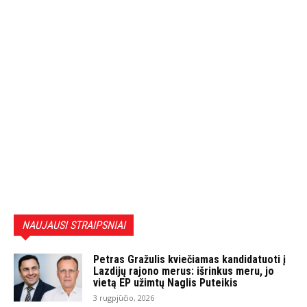
NAUJAUSI STRAIPSNIAI
Petras Gražulis kviečiamas kandidatuoti į
Lazdijų rajono merus: išrinkus meru, jo
vietą EP užimtų Naglis Puteikis
3 rugpjūčio, 2026