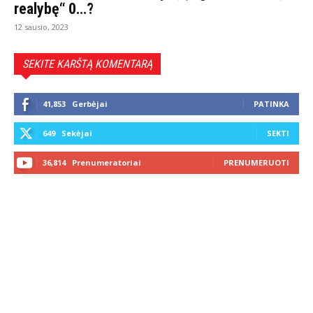
realybę“ 0…?
12 sausio, 2023
SEKITE KARŠTĄ KOMENTARĄ
41,853
Gerbėjai
PATINKA
649
Sekėjai
SEKTI
36,814
Prenumeratoriai
PRENUMERUOTI