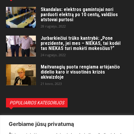
Skandalas: elektros gamintojai nori
parduoti elektrą po 10 centų, valdžios
atstovai purtosi
28 rugsėjo, 2022
Jurbarkiečiui trūko kantrybė: „Pone
prezidente, jei mes – NIEKAS, tai kodėl
tas NIEKAS turi mokėti mokesčius?“
24 rugsėjo, 2022
Maitvanagių puota rengiama artėjančio
didelio karo ir visuotinės krizės
akivaizdoje
21 kovo, 2023
POPULIARIOS KATEGORIJOS
Politika
3281
Gerbiame jūsų privatumą
Nuomonės
2174