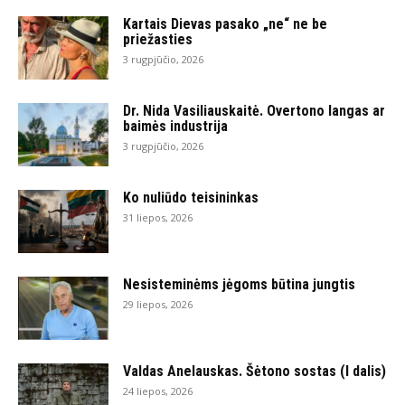
Kartais Dievas pasako „ne“ ne be
priežasties
3 rugpjūčio, 2026
Dr. Nida Vasiliauskaitė. Overtono langas ar
baimės industrija
3 rugpjūčio, 2026
Ko nuliūdo teisininkas
31 liepos, 2026
Nesisteminėms jėgoms būtina jungtis
29 liepos, 2026
Valdas Anelauskas. Šėtono sostas (I dalis)
24 liepos, 2026