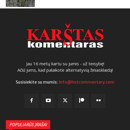
Jau 16 metų kartu su jumis - už teisybę!
Ačiū jums, kad palaikote alternatyvią žiniasklaidą!
Susisiekite su mumis:
info@hotcommentary.com
POPULIARŪS ĮRAŠAI