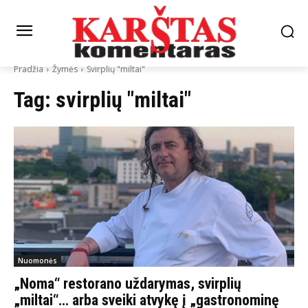
Pradžia
Žymės
Svirplių "miltai"
Tag:
svirplių "miltai"
Nuomonės
„Noma“ restorano uždarymas, svirplių
„miltai“… arba sveiki atvykę į „gastronominę