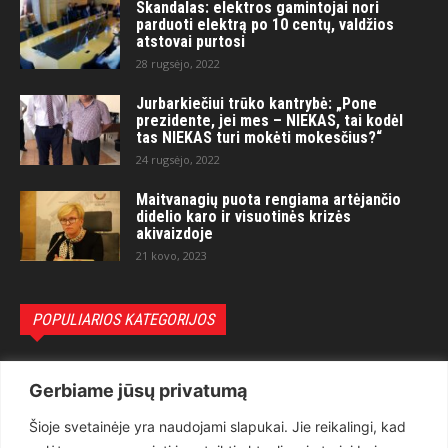
Skandalas: elektros gamintojai nori
parduoti elektrą po 10 centų, valdžios
atstovai purtosi
28 rugsėjo, 2022
Jurbarkiečiui trūko kantrybė: „Pone
prezidente, jei mes – NIEKAS, tai kodėl
tas NIEKAS turi mokėti mokesčius?“
24 rugsėjo, 2022
Maitvanagių puota rengiama artėjančio
didelio karo ir visuotinės krizės
akivaizdoje
21 kovo, 2023
POPULIARIOS KATEGORIJOS
Politika
3281
Gerbiame jūsų privatumą
Nuomonės
2174
Šioje svetainėje yra naudojami slapukai. Jie reikalingi, kad
Teisėsauga
1497