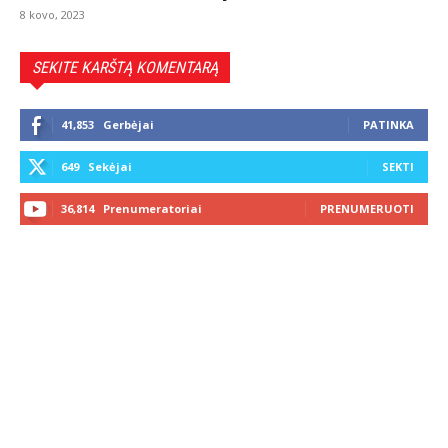
8 kovo, 2023
SEKITE KARŠTĄ KOMENTARĄ
41,853
Gerbėjai
PATINKA
649
Sekėjai
SEKTI
36,814
Prenumeratoriai
PRENUMERUOTI