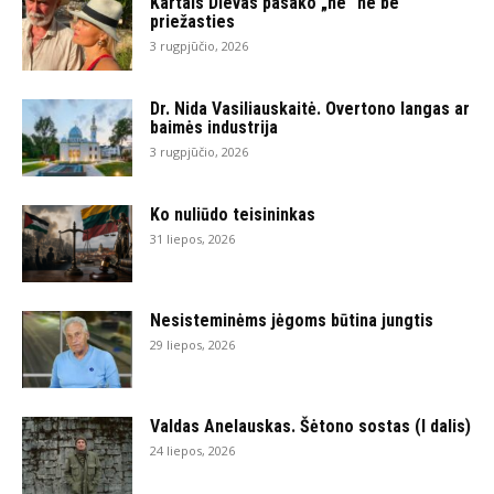
Kartais Dievas pasako „ne“ ne be
priežasties
3 rugpjūčio, 2026
Dr. Nida Vasiliauskaitė. Overtono langas ar
baimės industrija
3 rugpjūčio, 2026
Ko nuliūdo teisininkas
31 liepos, 2026
Nesisteminėms jėgoms būtina jungtis
29 liepos, 2026
Valdas Anelauskas. Šėtono sostas (I dalis)
24 liepos, 2026