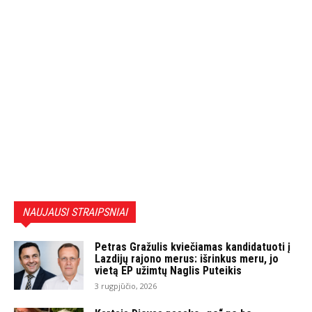
NAUJAUSI STRAIPSNIAI
Petras Gražulis kviečiamas kandidatuoti į
Lazdijų rajono merus: išrinkus meru, jo
vietą EP užimtų Naglis Puteikis
3 rugpjūčio, 2026