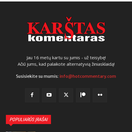
Jau 16 metų kartu su jumis - už teisybę!
Ačiū jums, kad palaikote alternatyvią žiniasklaidą!
Susisiekite su mumis:
info@hotcommentary.com
POPULIARŪS ĮRAŠAI