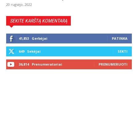
20 rugsėjo, 2022
SEKITE KARŠTĄ KOMENTARĄ
41,853
Gerbėjai
PATINKA
649
Sekėjai
SEKTI
36,814
Prenumeratoriai
PRENUMERUOTI