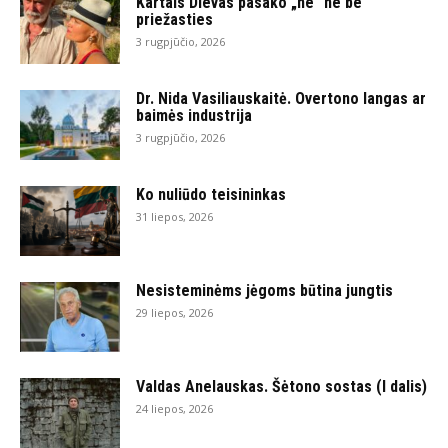
Kartais Dievas pasako „ne“ ne be
priežasties
3 rugpjūčio, 2026
Dr. Nida Vasiliauskaitė. Overtono langas ar
baimės industrija
3 rugpjūčio, 2026
Ko nuliūdo teisininkas
31 liepos, 2026
Nesisteminėms jėgoms būtina jungtis
29 liepos, 2026
Valdas Anelauskas. Šėtono sostas (I dalis)
24 liepos, 2026