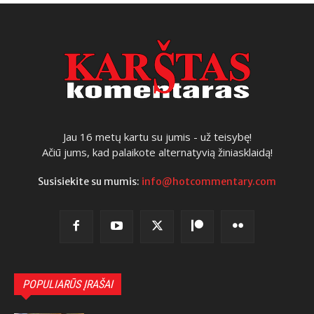
Jau 16 metų kartu su jumis - už teisybę!
Ačiū jums, kad palaikote alternatyvią žiniasklaidą!
Susisiekite su mumis:
info@hotcommentary.com
POPULIARŪS ĮRAŠAI