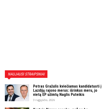
NAUJAUSI STRAIPSNIAI
Petras Gražulis kviečiamas kandidatuoti į
Lazdijų rajono merus: išrinkus meru, jo
vietą EP užimtų Naglis Puteikis
3 rugpjūčio, 2026