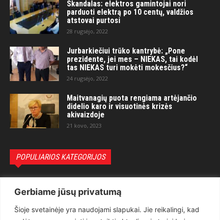
Skandalas: elektros gamintojai nori
parduoti elektrą po 10 centų, valdžios
atstovai purtosi
28 rugsėjo, 2022
Jurbarkiečiui trūko kantrybė: „Pone
prezidente, jei mes – NIEKAS, tai kodėl
tas NIEKAS turi mokėti mokesčius?“
24 rugsėjo, 2022
Maitvanagių puota rengiama artėjančio
didelio karo ir visuotinės krizės
akivaizdoje
21 kovo, 2023
POPULIARIOS KATEGORIJOS
Politika
3281
Gerbiame jūsų privatumą
Nuomonės
2174
Šioje svetainėje yra naudojami slapukai. Jie reikalingi, kad
Teisėsauga
1497