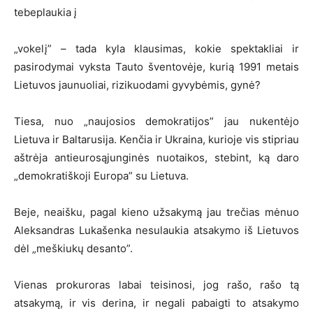
tebeplaukia į
„vokelį” – tada kyla klausimas, kokie spektakliai ir
pasirodymai vyksta Tauto šventovėje, kurią 1991 metais
Lietuvos jaunuoliai, rizikuodami gyvybėmis, gynė?
Tiesa, nuo „naujosios demokratijos” jau nukentėjo
Lietuva ir Baltarusija. Kenčia ir Ukraina, kurioje vis stipriau
aštrėja antieurosąjunginės nuotaikos, stebint, ką daro
„demokratiškoji Europa” su Lietuva.
Beje, neaišku, pagal kieno užsakymą jau trečias mėnuo
Aleksandras Lukašenka nesulaukia atsakymo iš Lietuvos
dėl „meškiukų desanto”.
Vienas prokuroras labai teisinosi, jog rašo, rašo tą
atsakymą, ir vis derina, ir negali pabaigti to atsakymo