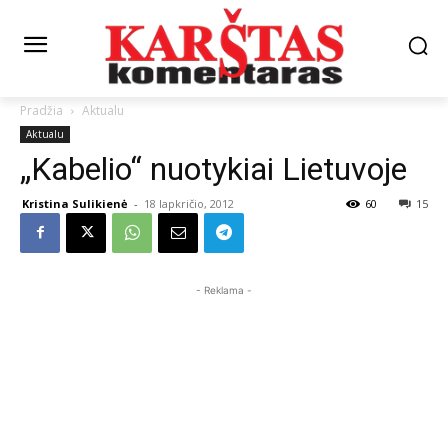
Pradžia
Aktualu
Aktualu
„Kabelio“ nuotykiai Lietuvoje
Kristina Sulikienė
-
18 lapkričio, 2012
60
15
- Reklama -