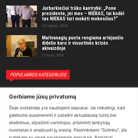
Jurbarkiečiui trūko kantrybė: „Pone
prezidente, jei mes – NIEKAS, tai kodėl
tas NIEKAS turi mokėti mokesčius?“
24 rugsėjo, 2022
Maitvanagių puota rengiama artėjančio
didelio karo ir visuotinės krizės
akivaizdoje
21 kovo, 2023
POPULIARIOS KATEGORIJOS
Politika
3281
Gerbiame jūsų privatumą
Nuomonės
2174
Šioje svetainėje yra naudojami slapukai. Jie reikalingi, kad
Teisėsauga
1497
galėtume suasmeninti ir pateikti aktualiausią turinį bei
Aktualu
1373
skelbimus, atpažinti vartotojus, prisiminti lankytojų
Lietuva
619
nuostatas ir analizuoti jų srautą. Pasirinkdami "Sutinku", jūs
sutinkate su visais naudojamais slapukais. Pamatyti