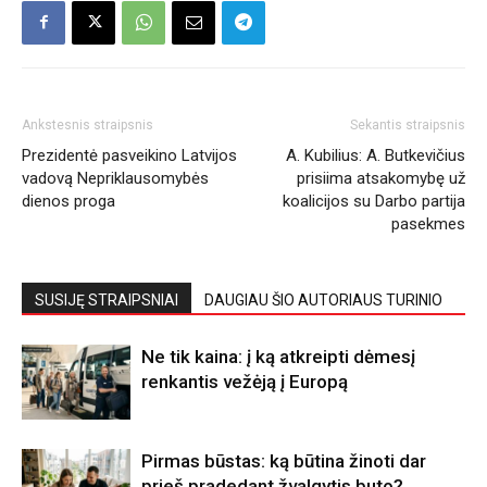
Ankstesnis straipsnis
Sekantis straipsnis
Prezidentė pasveikino Latvijos
A. Kubilius: A. Butkevičius
vadovą Nepriklausomybės
prisiima atsakomybę už
dienos proga
koalicijos su Darbo partija
pasekmes
SUSIJĘ STRAIPSNIAI
DAUGIAU ŠIO AUTORIAUS TURINIO
Ne tik kaina: į ką atkreipti dėmesį
renkantis vežėją į Europą
Pirmas būstas: ką būtina žinoti dar
prieš pradedant žvalgytis buto?