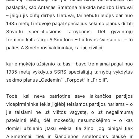
paslaptis, kad Antanas Smetona niekada nedirbo Lietuvai
– jeigu jis būtų dirbęs Lietuvai, tai nebūtų leidęs dar nuo
1935 metų Lietuvoje pagal specialius sekimo planus dirbti
Sovietų specialiosioms tarnyboms. Dėl gyventojų
trėmimo kaltas irgi A.Smetona – Lietuvos šviesuoliai – to
paties A.Smetonos valdininkai, kariai, civiliai,
kurie mokėjo užsienio kalbas – buvo tremiamai pagal nuo
1935 metų vykdytus SSRS specialiųjų tarnybų vykdytus
sekimo planus „Gedemin”, „Forpost” ir „Friolli”.
Todėl kai neva patriotine save laikančios partijos
vicepirmininkė lekia į glėbį teisiamos partijos nariams – o
jie teisiami ne už vištos vagystę, o už negalimumą
pateisinti lėšų, dėl mokesčių nesumokėjimo – o kas
domisi užsienio įtakų veikla, tie žino, jog pinigai tiek
A.Smetonai, tiek ir šiandienos smetonoms plaukė ir