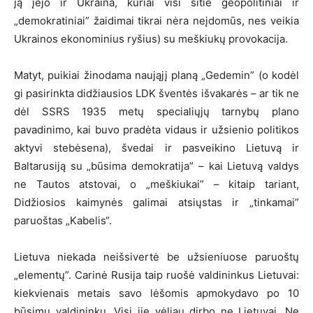
ją įėjo ir Ukraina, kuriai visi šitie geopolitiniai ir
„demokratiniai” žaidimai tikrai nėra neįdomūs, nes veikia
Ukrainos ekonominius ryšius) su meškiukų provokacija.
Matyt, puikiai žinodama naująjį planą „Gedemin” (o kodėl
gi pasirinkta didžiausios LDK šventės išvakarės – ar tik ne
dėl SSRS 1935 metų specialiųjų tarnybų plano
pavadinimo, kai buvo pradėta vidaus ir užsienio politikos
aktyvi stebėsena), švedai ir pasveikino Lietuvą ir
Baltarusiją su „būsima demokratija” – kai Lietuvą valdys
ne Tautos atstovai, o „meškiukai” – kitaip tariant,
Didžiosios kaimynės galimai atsiųstas ir „tinkamai”
paruoštas „Kabelis“.
Lietuva niekada neišsivertė be užsieniuose paruoštų
„elementų”. Carinė Rusija taip ruošė valdininkus Lietuvai:
kiekvienais metais savo lėšomis apmokydavo po 10
būsimų valdininkų. Visi jie vėliau dirbo ne Lietuvai. Ne