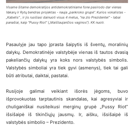
Visame šitame demokratijos antidemokratiniame fone pasirodo dar vienas
Vakarų ir Rytų bendras projektas - nauja „pankroko grupė“. Kurios vokalistas -
„Kabelis" , ir jis ruošiasi dainuoti visus 4 metus, "na zlo Prezidentei" - labai
panašiai, kaip "Pussy Riot" („Maištaujančios vaginos“). KK nuotr.
Pasaulyje jau tapo įprasta šaipytis iš šventų, moralinių
dalykų. Demokratinėje valstybėje vienas iš tautos dvasią
pakeliančių dalykų yra koks nors valstybės simbolis.
Valstybės simboliai yra tiek gyvi (asmenys), tiek tai gali
būti atributai, daiktai, pastatai.
Rusijoje galimai veikiant išorės jėgoms, buvo
išprovokuotas tarptautinis skandalas, kai agresyviai ir
chuliganiškai nusiteikusi merginų grupė „Pussy Riot”
išsišaipė iš tikinčiųjų jausmų. Ir, aišku, išsišaipė iš
valstybės simbolio – Prezidento.