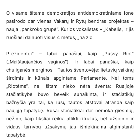
O visame šitame demokratijos antidemokratiniame fone
pasirodo dar vienas Vakarų ir Rytų bendras projektas –
nauja „pankroko grupė“. Kurios vokalistas – „Kabelis, ir jis
ruošiasi dainuoti visus 4 metus, „na zlo
Prezidentei” – labai panašiai, kaip „Pussy Riot”
(„Maištaujančios vaginos“). Ir labai panašiai, kaip
chuliganės merginos – Tautos šventovėje: lietuvių vaikinų
širdimis ir kūnais apgintame Parlamente. Nei toms
„Riotėms“, nei šitam nieko nėra šventa: Rusijoje
stačiatikybė buvo beveik sunaikinta, ir stačiatikių
bažnyčia yra tai, ką rusų tautos atstovai atranda kaip
naująją tapatybę. Rusai stačiatikiai dar nemoka giesmių,
nežino, kaip tiksliai reikia atlikti ritualus, bet užsienio ir
vidaus tarnybų užsakymų jau išniekinama atgimstanti
tapatybė.