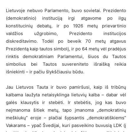
Lietuvoje nebuvo Parlamento, buvo sovietai. Prezidento
(demokratinio) instituciją irgi atgavome po ilgų
konstitucinių debatų, ir po 1926 metų prievartinio
valdžios užgrobimo, Prezidento institucijos
diskreditavimo. Todėl po beveik 70 metų atgavus
Prezidentą kaip tautos simbolį, ir po 64 metų vėl pradėjus
rinktis demokratiniam Parlamentui, šiuos du Tautos
simbolius bei Tautos suvereniteto išraišką reikia
išniekinti – ir pačiu šlykščiausiu būdu.
Jau Lietuvos Tauta ir buvo pamiršusi, kaip iš tribūnų
kalbama laužyta netaisyklinga lietuvių kalba – dabar vėl
galės klausytis ir stebėti. Ir stebėtis, jog kas buvo
neįmanoma šitiek metų, tapo įmanoma „demokratinių
meškiukų” eroje – plačiai šypsantis „demokratiškiems”
Vakarams – ypač Švedijai, kuri pasveikino buvusią LDK (į