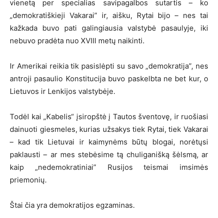
vienetą per specialias savipagalbos sutartis – ko
„demokratiškieji Vakarai” ir, aišku, Rytai bijo – nes tai
kažkada buvo pati galingiausia valstybė pasaulyje, iki
nebuvo pradėta nuo XVIII metų naikinti.
Ir Amerikai reikia tik pasislėpti su savo „demokratija”, nes
antroji pasaulio Konstitucija buvo paskelbta ne bet kur, o
Lietuvos ir Lenkijos valstybėje.
Todėl kai „Kabelis“ įsiropštė į Tautos šventovę, ir ruošiasi
dainuoti giesmeles, kurias užsakys tiek Rytai, tiek Vakarai
– kad tik Lietuvai ir kaimynėms būtų blogai, norėtųsi
paklausti – ar mes stebėsime tą chuliganišką šėlsmą, ar
kaip „nedemokratiniai” Rusijos teismai imsimės
priemonių.
Štai čia yra demokratijos egzaminas.