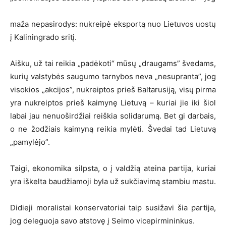
maža nepasirodys: nukreipė eksportą nuo Lietuvos uostų
į Kaliningrado sritį.
Aišku, už tai reikia „padėkoti“ mūsų „draugams” švedams,
kurių valstybės saugumo tarnybos neva „nesupranta”, jog
visokios „akcijos”, nukreiptos prieš Baltarusiją, visų pirma
yra nukreiptos prieš kaimynę Lietuvą – kuriai jie iki šiol
labai jau nenuoširdžiai reiškia solidarumą. Bet gi darbais,
o ne žodžiais kaimyną reikia mylėti. Švedai tad Lietuvą
„pamylėjo”.
Taigi, ekonomika silpsta, o į valdžią ateina partija, kuriai
yra iškelta baudžiamoji byla už sukčiavimą stambiu mastu.
Didieji moralistai konservatoriai taip susižavi šia partija,
jog deleguoja savo atstovę į Seimo vicepirmininkus.