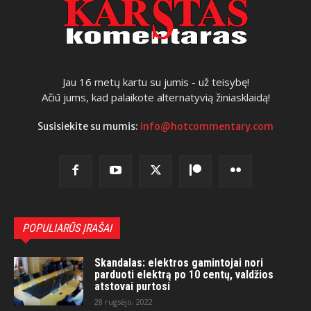
Jau 16 metų kartu su jumis - už teisybę!
Ačiū jums, kad palaikote alternatyvią žiniasklaidą!
Susisiekite su mumis:
info@hotcommentary.com
POPULIARŪS ĮRAŠAI
Skandalas: elektros gamintojai nori
parduoti elektrą po 10 centų, valdžios
atstovai purtosi
28 rugsėjo, 2022