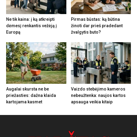
Ne tik kaina: į ką atkreipti
Pirmas būstas: ką būtina
dėmesį renkantis vežėją į
žinoti dar prieš pradedant
Europą
žvalgytis buto?
Augalai skursta ne be
Vaizdo stebėjimo kameros
priežasties: dažna klaida
nebeužtenka: naujos kartos
kartojama kasmet
apsauga veikia kitaip