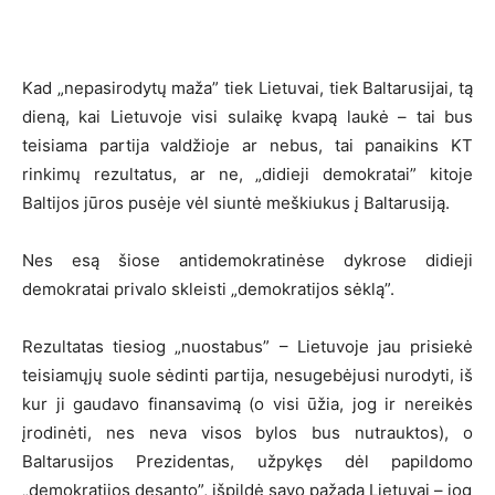
Kad „nepasirodytų maža” tiek Lietuvai, tiek Baltarusijai, tą
dieną, kai Lietuvoje visi sulaikę kvapą laukė – tai bus
teisiama partija valdžioje ar nebus, tai panaikins KT
rinkimų rezultatus, ar ne, „didieji demokratai” kitoje
Baltijos jūros pusėje vėl siuntė meškiukus į Baltarusiją.
Nes esą šiose antidemokratinėse dykrose didieji
demokratai privalo skleisti „demokratijos sėklą”.
Rezultatas tiesiog „nuostabus” – Lietuvoje jau prisiekė
teisiamųjų suole sėdinti partija, nesugebėjusi nurodyti, iš
kur ji gaudavo finansavimą (o visi ūžia, jog ir nereikės
įrodinėti, nes neva visos bylos bus nutrauktos), o
Baltarusijos Prezidentas, užpykęs dėl papildomo
„demokratijos desanto”, išpildė savo pažadą Lietuvai – jog