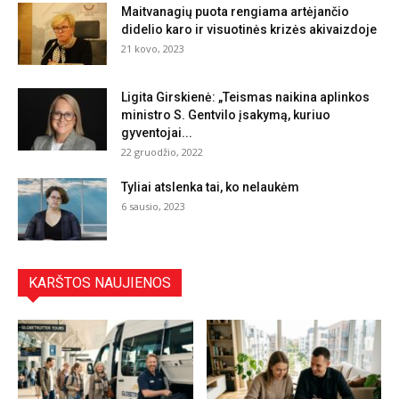
Maitvanagių puota rengiama artėjančio
didelio karo ir visuotinės krizės akivaizdoje
21 kovo, 2023
Ligita Girskienė: „Teismas naikina aplinkos
ministro S. Gentvilo įsakymą, kuriuo
gyventojai...
22 gruodžio, 2022
Tyliai atslenka tai, ko nelaukėm
6 sausio, 2023
KARŠTOS NAUJIENOS