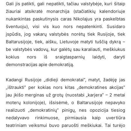
Gali jis patikti, gali nepatikti, tačiau valstybėje, kuri šitaip
žiauriai atsikratė monarchija (stačiatikių kalendoriuje
nukankintas paskutinysis caras Nikolajus yra paskelbtas
šventuoju), visi vis kuo nors nepatenkinti. Susidaro
įspūdis, jog vakarų valstybės norėtų tiek Rusijoje, tiek
Baltarusijoje, tiek, aišku, Lietuvoje matyti tuščią dykrą –
be valstybės vadovų, kur galėtų sau karaliauti, meškiukus
kokius nors iš sraigtasparnių laidyti, daryti
demonstracijas apie demokratiją.
Kadangi Rusijoje „didieji demokratai”, matyt, žadėję jas
„ištraukti” per kokias nors kitas „demokratines akcijas”
jau įkišo merginas už grotų (nuostabi „karjera” – 2 metai
moterų kolonijoje), išsisėmė, o Baltarusijoje nepavyko
realizuoti „demokratinių” pinigų, nes opozicija tiesiog
nedalyvavo rinkimuose, pirmiausia kaip uvertiūra
teatriniam veiksmui buvo paruošti meškiukai. Tai turėjo