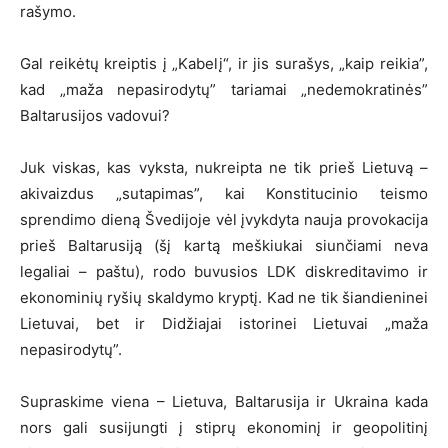
rašymo.
Gal reikėtų kreiptis į „Kabelį“, ir jis surašys, „kaip reikia”,
kad „maža nepasirodytų” tariamai „nedemokratinės”
Baltarusijos vadovui?
Juk viskas, kas vyksta, nukreipta ne tik prieš Lietuvą –
akivaizdus „sutapimas”, kai Konstitucinio teismo
sprendimo dieną Švedijoje vėl įvykdyta nauja provokacija
prieš Baltarusiją (šį kartą meškiukai siunčiami neva
legaliai – paštu), rodo buvusios LDK diskreditavimo ir
ekonominių ryšių skaldymo kryptį. Kad ne tik šiandieninei
Lietuvai, bet ir Didžiajai istorinei Lietuvai „maža
nepasirodytų”.
Supraskime viena – Lietuva, Baltarusija ir Ukraina kada
nors gali susijungti į stiprų ekonominį ir geopolitinį