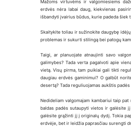
Mažoms virtuvėms ir valgomiesiems dažna
erdvės nėra labai daug, kiekvienas pasiri
išbandyti įvairius būdus, kurie padeda šiek t
Skaitykite toliau ir sužinokite daugybę idėjų
problemas ir sukurti stilingą bei patogų kam
Taigi, ar planuojate atnaujinti savo valgo
galimybes? Tada verta pagalvoti apie vieną 
vietą. Visų pirma, tam puikiai gali tikti re
daugiau erdvės gaminimui? O galbūt norite
desertą? Tada reguliuojamas aukštis padės ta
Nedideliam valgomajam kambariui taip pat 
baldas padės sutaupyti vietos ir galėsite jį
galėsite grąžinti jį į originalų dydį. Tokia p
erdvėje, bet ir leidžia paprasčiau surengti d