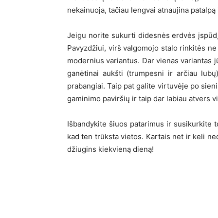
nekainuoja, tačiau lengvai atnaujina patalpą i
Jeigu norite sukurti didesnės erdvės įspūdį,
Pavyzdžiui, virš valgomojo stalo rinkitės n
modernius variantus. Dar vienas variantas jū
ganėtinai aukšti (trumpesni ir arčiau lubų
prabangiai. Taip pat galite virtuvėje po sien
gaminimo paviršių ir taip dar labiau atvers v
Išbandykite šiuos patarimus ir susikurkite t
kad ten trūksta vietos. Kartais net ir keli ne
džiugins kiekvieną dieną!