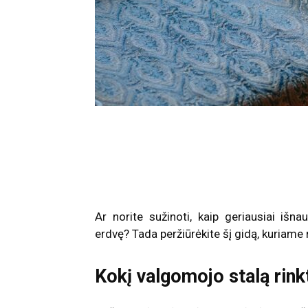
Ar norite sužinoti, kaip geriausiai iš
erdvę? Tada peržiūrėkite šį gidą, kuriame
Kokį valgomojo stalą rin