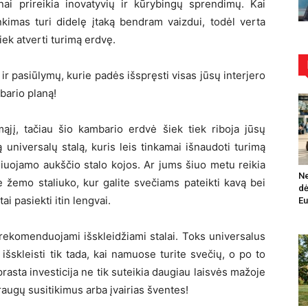
i prireikia inovatyvių ir kūrybingų sprendimų. Kai
nkimas turi didelę įtaką bendram vaizdui, todėl verta
iek atverti turimą erdvę.
 ir pasiūlymų, kurie padės išspręsti visas jūsų interjero
bario planą!
mąjį, tačiau šio kambario erdvė šiek tiek riboja jūsų
universalų stalą, kuris leis tinkamai išnaudoti turimą
guliuojamo aukščio stalo kojos. Ar jums šiuo metu reikia
Ne
 žemo staliuko, kur galite svečiams pateikti kavą bei
dė
i pasiekti itin lengvai.
Eu
rekomenduojami išskleidžiami stalai. Toks universalus
 išskleisti tik tada, kai namuose turite svečių, o po to
aprasta investicija ne tik suteikia daugiau laisvės mažoje
raugų susitikimus arba įvairias šventes!