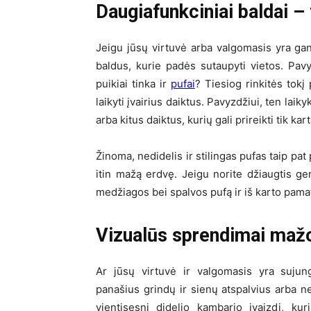
Daugiafunkciniai baldai 
Jeigu jūsų virtuvė arba valgomasis yra gan
baldus, kurie padės sutaupyti vietos. Pav
puikiai tinka ir
pufai
? Tiesiog rinkitės tokį 
laikyti įvairius daiktus. Pavyzdžiui, ten lai
arba kitus daiktus, kurių gali prireikti tik kart
Žinoma, nedidelis ir stilingas pufas taip pa
itin mažą erdvę. Jeigu norite džiaugtis ger
medžiagos bei spalvos pufą ir iš karto pamatys
Vizualūs sprendimai maž
Ar jūsų virtuvė ir valgomasis yra suju
panašius grindų ir sienų atspalvius arba ne
vientisesnį didelio kambario įvaizdį, ku