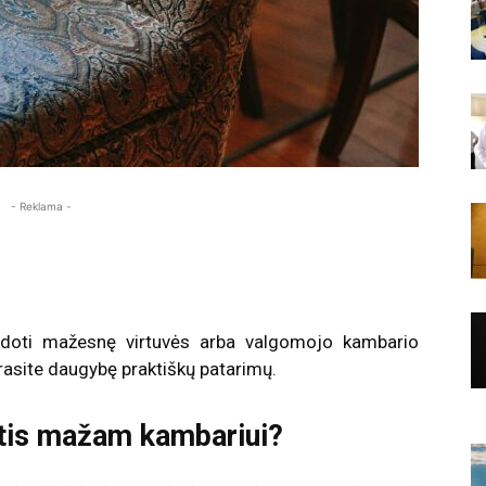
- Reklama -
naudoti mažesnę virtuvės arba valgomojo kambario
 rasite daugybę praktiškų patarimų.
ktis mažam kambariui?