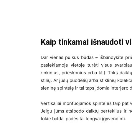
Kaip tinkamai išnaudoti vi
Dar vienas puikus būdas – išbandykite pr
pasiekiamoje vietoje turėti visus svarbia
rinkinius, prieskonius arba kt.). Toks daikt
stilių. Ar jūsų puodelių arba stiklinių kole
sieninę spintelę ir tai taps įdomia interjero d
Vertikaliai montuojamos spintelės taip pat v
Jeigu jums atsibodo daiktų perteklius ir no
tokie baldai padės tai lengvai įgyvendinti.