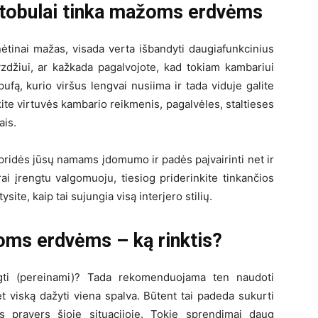
– tobulai tinka mažoms erdvėms
ėtinai mažas, visada verta išbandyti daugiafunkcinius
yzdžiui, ar kažkada pagalvojote, kad tokiam kambariui
pufą, kurio viršus lengvai nusiima ir tada viduje galite
kykite virtuvės kambario reikmenis, pagalvėles, staltieses
ais.
t pridės jūsų namams įdomumo ir padės paįvairinti net ir
ai įrengtu valgomuoju, tiesiog priderinkite tinkančios
ite, kaip tai sujungia visą interjero stilių.
oms erdvėms – ką rinktis?
ngti (pereinami)? Tada rekomenduojama ten naudoti
t viską dažyti viena spalva. Būtent tai padeda sukurti
ris pravers šioje situacijoje. Tokie sprendimai daug