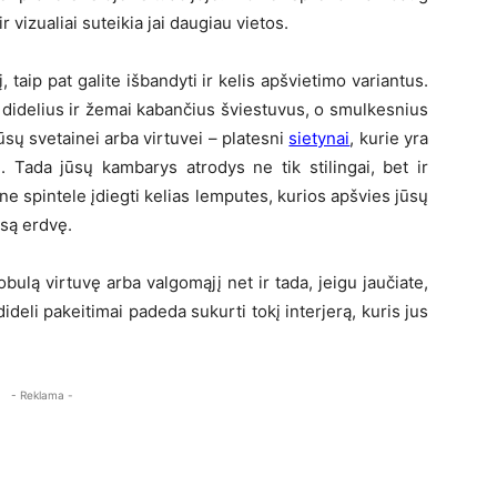
r vizualiai suteikia jai daugiau vietos.
 taip pat galite išbandyti ir kelis apšvietimo variantus.
e didelius ir žemai kabančius šviestuvus, o smulkesnius
sų svetainei arba virtuvei – platesni
sietynai
, kurie yra
). Tada jūsų kambarys atrodys ne tik stilingai, bet ir
ine spintele įdiegti kelias lemputes, kurios apšvies jūsų
isą erdvę.
obulą virtuvę arba valgomąjį net ir tada, jeigu jaučiate,
dideli pakeitimai padeda sukurti tokį interjerą, kuris jus
- Reklama -