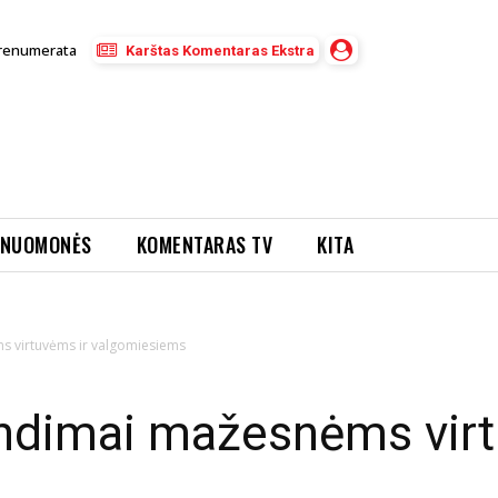
renumerata
Karštas Komentaras Ekstra
NUOMONĖS
KOMENTARAS TV
KITA
s virtuvėms ir valgomiesiems
endimai mažesnėms virt