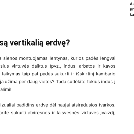
Au
pr
ka
są vertikalią erdvę?
ie sienos montuojamas lentynas, kurios padės lengvai
usius virtuvės daiktus (pvz., indus, arbatos ir kavos
ų laikymas taip pat padės sukurti ir išskirtinį kambario
kcija užima per daug vietos? Tada sudėkite tokius indus į
alimi!
izualiai padidins erdvę dėl naujai atsiradusios tvarkos.
rite sukurti atviresnės ir laisvesnės virtuvės įvaizdį,