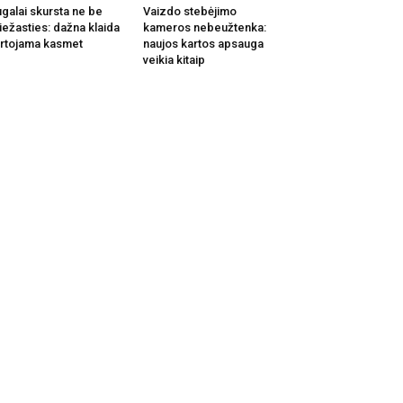
galai skursta ne be
Vaizdo stebėjimo
iežasties: dažna klaida
kameros nebeužtenka:
rtojama kasmet
naujos kartos apsauga
veikia kitaip