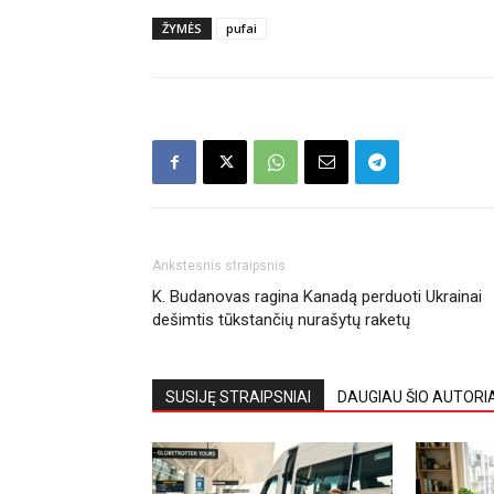
ŽYMĖS
pufai
Ankstesnis straipsnis
K. Budanovas ragina Kanadą perduoti Ukrainai
dešimtis tūkstančių nurašytų raketų
SUSIJĘ STRAIPSNIAI
DAUGIAU ŠIO AUTORI