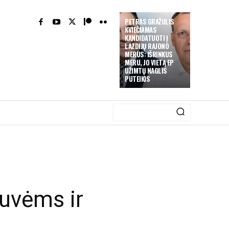
PETRAS GRAŽULIS
KVIEČIAMAS
KANDIDATUOTI Į
LAZDIJŲ RAJONO
MERUS: IŠRINKUS
MERU, JO VIETĄ EP
UŽIMTŲ NAGLIS
PUTEIKIS
uvėms ir