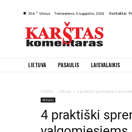
C
Kontaktai
P
Trečiadienis, 5 rugpjūčio, 2026
30.6
Vilnius
LIETUVA
PASAULIS
LAISVALAIKIS
Pradžia
Aktualu
4 praktiški sprendimai mažesnėm
Aktualu
4 praktiški spr
valgomiesiems