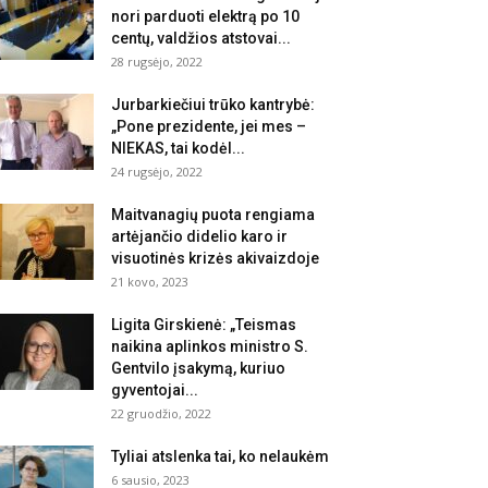
nori parduoti elektrą po 10
centų, valdžios atstovai...
28 rugsėjo, 2022
Jurbarkiečiui trūko kantrybė:
„Pone prezidente, jei mes –
NIEKAS, tai kodėl...
24 rugsėjo, 2022
Maitvanagių puota rengiama
artėjančio didelio karo ir
visuotinės krizės akivaizdoje
21 kovo, 2023
Ligita Girskienė: „Teismas
naikina aplinkos ministro S.
Gentvilo įsakymą, kuriuo
gyventojai...
22 gruodžio, 2022
Tyliai atslenka tai, ko nelaukėm
6 sausio, 2023