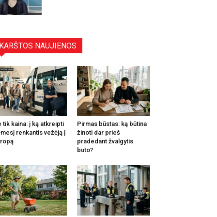
KARŠTOS NAUJIENOS
 tik kaina: į ką atkreipti
Pirmas būstas: ką būtina
mesį renkantis vežėją į
žinoti dar prieš
ropą
pradedant žvalgytis
buto?