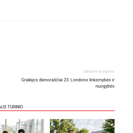
Sekantis straipsnis
Graikijos dienoraščiai 23. Londono linksmybės ir
nuogybės
AUS TURINIO