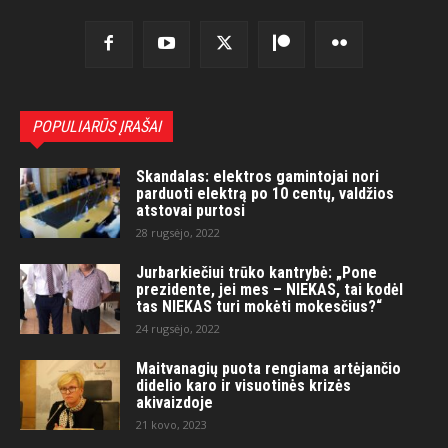
POPULIARŪS ĮRAŠAI
Skandalas: elektros gamintojai nori
parduoti elektrą po 10 centų, valdžios
atstovai purtosi
28 rugsėjo, 2022
Jurbarkiečiui trūko kantrybė: „Pone
prezidente, jei mes – NIEKAS, tai kodėl
tas NIEKAS turi mokėti mokesčius?“
24 rugsėjo, 2022
Maitvanagių puota rengiama artėjančio
didelio karo ir visuotinės krizės
akivaizdoje
21 kovo, 2023