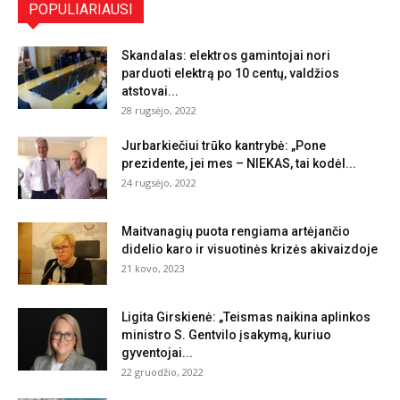
POPULIARIAUSI
Skandalas: elektros gamintojai nori
parduoti elektrą po 10 centų, valdžios
atstovai...
28 rugsėjo, 2022
Jurbarkiečiui trūko kantrybė: „Pone
prezidente, jei mes – NIEKAS, tai kodėl...
24 rugsėjo, 2022
Maitvanagių puota rengiama artėjančio
didelio karo ir visuotinės krizės akivaizdoje
21 kovo, 2023
Ligita Girskienė: „Teismas naikina aplinkos
ministro S. Gentvilo įsakymą, kuriuo
gyventojai...
22 gruodžio, 2022