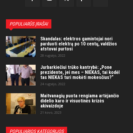
POPULIARŪS ĮRAŠAI
Skandalas: elektros gamintojai nori
parduoti elektrą po 10 centų, valdžios
atstovai purtosi
28 rugsėjo, 2022
Jurbarkiečiui trūko kantrybė: „Pone
prezidente, jei mes – NIEKAS, tai kodėl
tas NIEKAS turi mokėti mokesčius?“
24 rugsėjo, 2022
Maitvanagių puota rengiama artėjančio
didelio karo ir visuotinės krizės
akivaizdoje
21 kovo, 2023
POPULIARIOS KATEGORIJOS