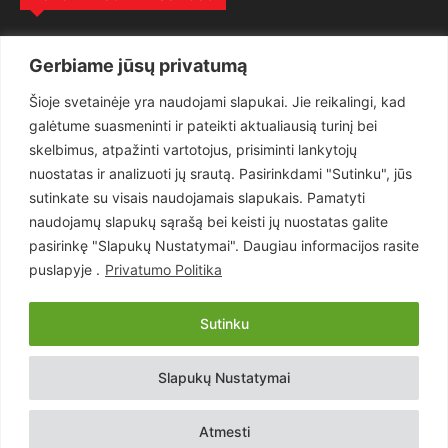
Politika
3281
Gerbiame jūsų privatumą
Nuomonės
2174
Šioje svetainėje yra naudojami slapukai. Jie reikalingi, kad
Teisėsauga
1497
galėtume suasmeninti ir pateikti aktualiausią turinį bei
Aktualu
1373
skelbimus, atpažinti vartotojus, prisiminti lankytojų
Lietuva
619
nuostatas ir analizuoti jų srautą. Pasirinkdami "Sutinku", jūs
sutinkate su visais naudojamais slapukais. Pamatyti
Pasaulis
560
naudojamų slapukų sąrašą bei keisti jų nuostatas galite
Статьи на русском
282
pasirinkę "Slapukų Nustatymai". Daugiau informacijos rasite
Articles in english
160
puslapyje .
Privatumo Politika
Muzika
116
Sutinku
Copyright © 2026 UAB „Goruva“. Visos teisės saugomos.
Slapukų Nustatymai
Kontaktai
Prenumerata
Privatumo Politika
Naudojimosi Taisyklės
Atmesti
Svetainės sprendimas:
EastWestHost