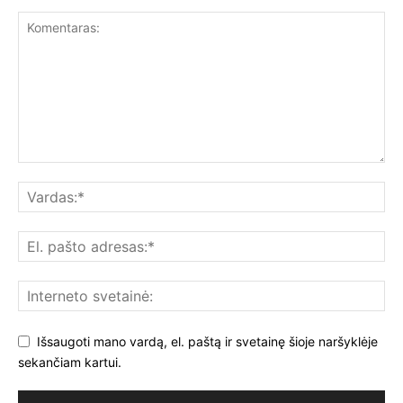
Išsaugoti mano vardą, el. paštą ir svetainę šioje naršyklėje
sekančiam kartui.