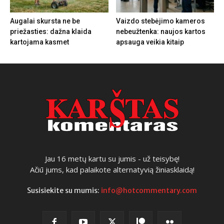
Augalai skursta ne be
Vaizdo stebėjimo kameros
priežasties: dažna klaida
nebeužtenka: naujos kartos
kartojama kasmet
apsauga veikia kitaip
Jau 16 metų kartu su jumis - už teisybę!
Ačiū jums, kad palaikote alternatyvią žiniasklaidą!
Susisiekite su mumis:
info@hotcommentary.com