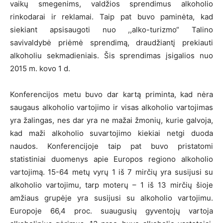
vaikų smegenims, valdžios sprendimus alkoholio
rinkodarai ir reklamai. Taip pat buvo paminėta, kad
siekiant apsisaugoti nuo ,,alko-turizmo“ Talino
savivaldybė priėmė sprendimą, draudžiantį prekiauti
alkoholiu sekmadieniais. Šis sprendimas įsigalios nuo
2015 m. kovo 1 d.
Konferencijos metu buvo dar kartą priminta, kad nėra
saugaus alkoholio vartojimo ir visas alkoholio vartojimas
yra žalingas, nes dar yra ne mažai žmonių, kurie galvoja,
kad maži alkoholio suvartojimo kiekiai netgi duoda
naudos. Konferencijoje taip pat buvo pristatomi
statistiniai duomenys apie Europos regiono alkoholio
vartojimą. 15-64 metų vyrų 1 iš 7 mirčių yra susijusi su
alkoholio vartojimu, tarp moterų – 1 iš 13 mirčių šioje
amžiaus grupėje yra susijusi su alkoholio vartojimu.
Europoje 66,4 proc. suaugusių gyventojų vartoja