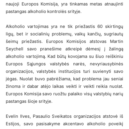
naujoji Europos Komisija, yra tinkamas metas atnaujinti
pastangas alkoholio kontrolės srityje.
Alkoholio vartojimas yra ne tik priežastis 60 skirtingų
ligų, bet ir socialinių problemų, vaikų kančių, sugriautų
šeimų priežastis. Europos Komisijos atstovas Martin
Seychell savo pranešime atkreipė dėmesį į žalingą
alkoholio vartojimą. Kad būtų kovojama su šiuo reiškiniu
Europos Sąjungos valstybės narės, nevyriausybinės
organizacijos, valstybės institucijos turi suvienyti savo
jėgas. Nuolat buvo pabrėžiama, kad problema jau seniai
žinoma ir dabar atėjo laikas veikti ir veikti reikia nuolat.
Europos Komisija savo ruožtu palaiko visų valstybių narių
pastangas šioje srityje.
Evelin Ilves, Pasaulio Sveikatos organizacijos atstovė iš
Estijos, savo pasisakyme akcentavo alkoholio poveikį