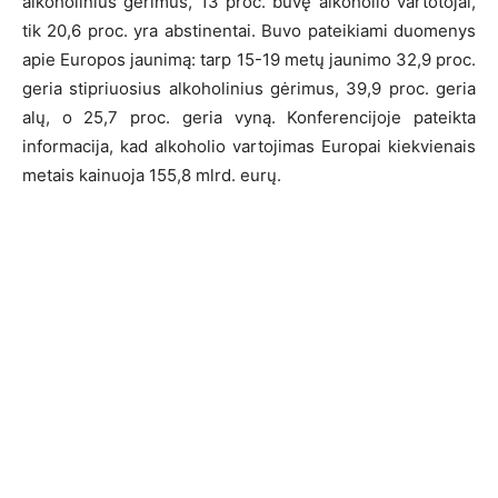
alkoholinius gėrimus, 13 proc. buvę alkoholio vartotojai,
tik 20,6 proc. yra abstinentai. Buvo pateikiami duomenys
apie Europos jaunimą: tarp 15-19 metų jaunimo 32,9 proc.
geria stipriuosius alkoholinius gėrimus, 39,9 proc. geria
alų, o 25,7 proc. geria vyną. Konferencijoje pateikta
informacija, kad alkoholio vartojimas Europai kiekvienais
metais kainuoja 155,8 mlrd. eurų.