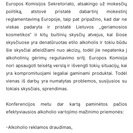
Europos Komisijos Sekretoriato, atsakingo už mokesčių
politiką, atstovė pristatė dabartinį mokestinį
reglamentavimą Europoje, taip pat pripažino, kad dar ne
viskas padaryta ir pristatė Lietuvos ,,geriamosios
kosmetikos“ ir kitų buitinių skysčių atvejus, kai šiose
skysčiuose yra denatūruotas etilo alkoholis ir tokiu būdu
šie skysčiai atleidžiami nuo akcizų, todėl jie nepatenka į
alkoholinių gėrimų reguliavimo sritį. Europos Komisija
nori apsaugoti teisėtą verslą ir išvengti tokių situacijų, kai
yra kompromituojami legaliai gaminami produktai. Todėl
vienas iš darbų yra numatytas problemos, susijusios su
tokiais skysčiais, sprendimas.
Konferencijos metu dar kartą paminėtos pačios
efektyviausios alkoholio vartojimo mažinimo priemonės:
-Alkoholio reklamos draudimas,