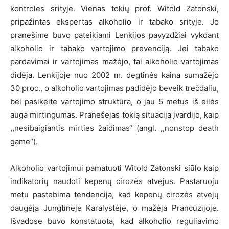
kontrolės srityje. Vienas tokių prof. Witold Zatonski,
pripažintas ekspertas alkoholio ir tabako srityje. Jo
pranešime buvo pateikiami Lenkijos pavyzdžiai vykdant
alkoholio ir tabako vartojimo prevenciją. Jei tabako
pardavimai ir vartojimas mažėjo, tai alkoholio vartojimas
didėja. Lenkijoje nuo 2002 m. degtinės kaina sumažėjo
30 proc., o alkoholio vartojimas padidėjo beveik trečdaliu,
bei pasikeitė vartojimo struktūra, o jau 5 metus iš eilės
auga mirtingumas. Pranešėjas tokią situaciją įvardijo, kaip
,,nesibaigiantis mirties žaidimas“ (angl. ,,nonstop death
game“).
Alkoholio vartojimui pamatuoti Witold Zatonski siūlo kaip
indikatorių naudoti kepenų cirozės atvejus. Pastaruoju
metu pastebima tendencija, kad kepenų cirozės atvejų
daugėja Jungtinėje Karalystėje, o mažėja Prancūzijoje.
Išvadose buvo konstatuota, kad alkoholio reguliavimo