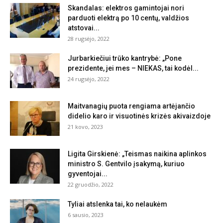
Skandalas: elektros gamintojai nori
parduoti elektrą po 10 centų, valdžios
atstovai...
28 rugsėjo, 2022
Jurbarkiečiui trūko kantrybė: „Pone
prezidente, jei mes – NIEKAS, tai kodėl...
24 rugsėjo, 2022
Maitvanagių puota rengiama artėjančio
didelio karo ir visuotinės krizės akivaizdoje
21 kovo, 2023
Ligita Girskienė: „Teismas naikina aplinkos
ministro S. Gentvilo įsakymą, kuriuo
gyventojai...
22 gruodžio, 2022
Tyliai atslenka tai, ko nelaukėm
6 sausio, 2023