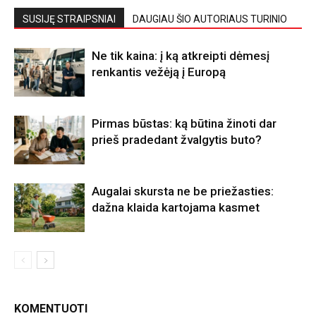
SUSIJĘ STRAIPSNIAI
DAUGIAU ŠIO AUTORIAUS TURINIO
Ne tik kaina: į ką atkreipti dėmesį
renkantis vežėją į Europą
Pirmas būstas: ką būtina žinoti dar
prieš pradedant žvalgytis buto?
Augalai skursta ne be priežasties:
dažna klaida kartojama kasmet
KOMENTUOTI