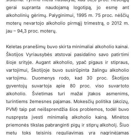
gerai supranta naudojamą logotipą, jo esmę ant
alkoholinių gėrimų. Palyginimui, 1995 m. 75 proc. nėščių
moterų nevartojo alkoholio pirmąjį trimestrą, o 2012 m.
jau – 94,3 proc. moterų.
Keletas pranešimų buvo skirta minimaliai alkoholio kainai.
Škotijos Vyriausybės atstovai pasidalino savo patirtimi
šioje srityje. Augant alkoholio, ypač pigaus ir stipraus,
vartojimui, Škotijoje buvo susirūpinta žalingu alkoholio
vartojimu. Duomenys rodo, kad 30 proc. Škotijos
gyventojų suvartoja apie 80 proc. viso suvartoto
alkoholio. Švietimas turi mažai įtakos asmenims,
turintiems žemesnes pajamas. Mokesčių politika (akcizų,
PVM) taip pat neišsprendžia šios problemos, todėl buvo
nuspręsta įvesti minimalią alkoholio kainą. Minėtos
priemonės tikslas pabranginti pigų ir stiprų alkoholį. Šiuo
metu toks teisinis reguliavimas yra nagrinėjamas