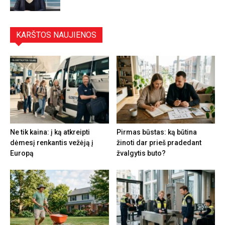
KARŠTOS NAUJIENOS
Ne tik kaina: į ką atkreipti
Pirmas būstas: ką būtina
dėmesį renkantis vežėją į
žinoti dar prieš pradedant
Europą
žvalgytis buto?