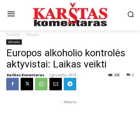
Pradžia
Aktualu
Aktualu
Europos alkoholio kontrolės
aktyvistai: Laikas veikti
Karštas Komentaras
-
3 gruodžio, 2014
208
3
- Reklama -