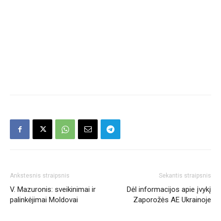
Ankstesnis straipsnis
Sekantis straipsnis
V. Mazuronis: sveikinimai ir
Dėl informacijos apie įvykį
palinkėjimai Moldovai
Zaporožės AE Ukrainoje