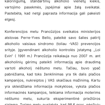
kaloringumą, standartinių alkoholio vienetų kiekis,
vartojimo pasekmės, įspėjimai apie žalą sveikatai.
Pastebėta, kad netgi paprasta informacija gali pakeisti
elgesį.
Konferencijos metu Prancūzijos sveikatos ministerijos
atstovas Perre-Yves Bello, pateikė savo šalies patirtį
alkoholio vaisiaus sindromo (toliau -VAS) prevencijos
srityje. Įgyvendinant alkoholio kontrolės įstatymą ,,Loi
Evin“ ( 1991 m.) Prancūzija reikalauja nuo 2007 m. ant
alkoholinių gėrimų pateikti informaciją apie draudimą
vartoti alkoholį nėštumo metu. Tačiau, buvo ypač
pabrėžiama, kad toks ženklinimas yra tik dalis plačios
kampanijos, nukreiptos į VAS skaičiaus mažinimą. Kartu
yra skleidžiama informacija mokyklose, vyksta plačios
informacinės kampanijos, teikiama informacija moterims
nėštumo metu, sukurta eksperimentinė priežiūros
sistema. Tyrimo metu nustatyta, kad 98,6 proc. nėsčiųjų