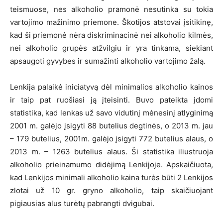
teismuose, nes alkoholio pramonė nesutinka su tokia
vartojimo mažinimo priemone. Škotijos atstovai įsitikinę,
kad ši priemonė nėra diskriminacinė nei alkoholio kilmės,
nei alkoholio grupės atžvilgiu ir yra tinkama, siekiant
apsaugoti gyvybes ir sumažinti alkoholio vartojimo žalą.
Lenkija palaikė iniciatyvą dėl minimalios alkoholio kainos
ir taip pat ruošiasi ją įteisinti. Buvo pateikta įdomi
statistika, kad lenkas už savo vidutinį mėnesinį atlyginimą
2001 m. galėjo įsigyti 88 butelius degtinės, o 2013 m. jau
– 179 butelius, 2001m. galėjo įsigyti 772 butelius alaus, o
2013 m. – 1263 butelius alaus. Ši statistika iliustruoja
alkoholio prieinamumo didėjimą Lenkijoje. Apskaičiuota,
kad Lenkijos minimali alkoholio kaina turės būti 2 Lenkijos
zlotai už 10 gr. gryno alkoholio, taip skaičiuojant
pigiausias alus turėtų pabrangti dvigubai.