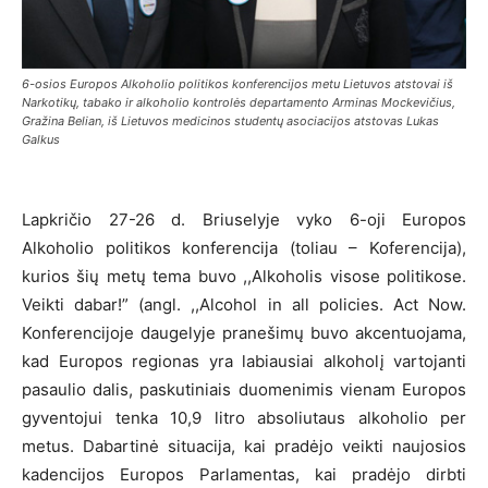
6-osios Europos Alkoholio politikos konferencijos metu Lietuvos atstovai iš
Narkotikų, tabako ir alkoholio kontrolės departamento Arminas Mockevičius,
Gražina Belian, iš Lietuvos medicinos studentų asociacijos atstovas Lukas
Galkus
Lapkričio 27-26 d. Briuselyje vyko 6-oji Europos
Alkoholio politikos konferencija (toliau – Koferencija),
kurios šių metų tema buvo ,,Alkoholis visose politikose.
Veikti dabar!” (angl. ,,Alcohol in all policies. Act Now.
Konferencijoje daugelyje pranešimų buvo akcentuojama,
kad Europos regionas yra labiausiai alkoholį vartojanti
pasaulio dalis, paskutiniais duomenimis vienam Europos
gyventojui tenka 10,9 litro absoliutaus alkoholio per
metus. Dabartinė situacija, kai pradėjo veikti naujosios
kadencijos Europos Parlamentas, kai pradėjo dirbti