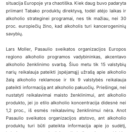
situacija Europoje yra chaotiška. Kiek daug buvo padaryta
priimant Tabako produktų direktyvą, todėl atėjo laikas ir
alkoholio strateginei programai, nes tik mažiau, nei 30
proc. europiečių žino, kad alkoholis turi kancerogeninių
savybių.
Lars Moller, Pasaulio sveikatos organizacijos Europos
regiono alkoholio programos vadybininkas, akcentavo
alkoholio ženklinimo svarbą. Šiuo metu tik 15 valstybių
narių reikalauja pateikti įspėjamąjį užrašą apie alkoholio
žalą alkoholio reklamose ir tik 9 valstybės reikalauja
pateikti informaciją ant alkoholio pakuočių. Priešingai, nei
nustatyti reikalavimai maisto ženklinimui, ant alkoholio
produkto, jei jo etilo alkoholio koncentracija didesnė nei
1,2 proc., iš esmės reikalavimų ženklinimui nėra. Anot
Pasaulio sveikatos organizacijos atstovo, ant alkoholio
produktų turi būti pateikta informacija apie jo sudėtį,