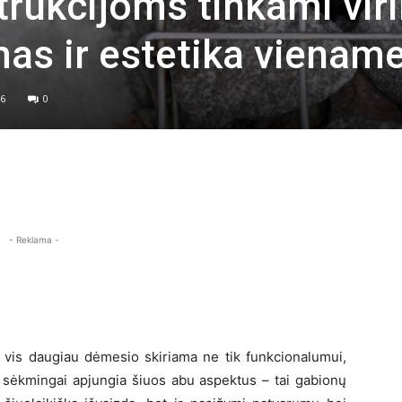
rukcijoms tinkami viri
umas ir estetika vienam
6
0
- Reklama -
e vis daugiau dėmesio skiriama ne tik funkcionalumui,
is sėkmingai apjungia šiuos abu aspektus – tai gabionų