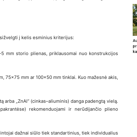
žvelgti į kelis esminius kriterijus:
Au
pr
ka
5 mm storio plienas, priklausomai nuo konstrukcijos
mm, 75×75 mm ar 100×50 mm tinklai. Kuo mažesnė akis,
tą arba „ZnAl“ (cinkas–aliuminis) danga padengtą vielą.
, pakrantėse) rekomenduojami ir nerūdijančio plieno
ntojai dažnai siūlo tiek standartinius, tiek individualius