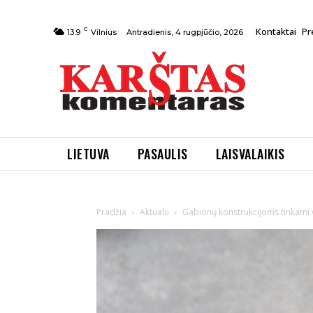
C
Kontaktai
Pr
Antradienis, 4 rugpjūčio, 2026
13.9
Vilnius
LIETUVA
PASAULIS
LAISVALAIKIS
Pradžia
Aktualu
Gabionų konstrukcijoms tinkami vir