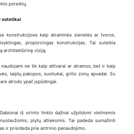
kto poreikių.
r estetikai
se konstrukcijose kaip atraminės sienelės ar tvoros.
aisyklingas, proporcingas konstrukcijas. Tai suteikia
 architektūrinę viziją.
i naudojami ne tik kaip atitvarai ar atramos, bet ir kaip
svės, laiptų pakopos, suoliukai, grilio zonų apvadai. Su
are atrodo ypač įspūdingai.
abionai iš virinto tinklo dažnai užpildomi vietinėmis
uolaužomis, plytų atliekomis. Tai padeda sumažinti
 ir prisideda prie antrinio panaudojimo.