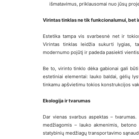
išmatavimus, priklausomai nuo jūsų proje
Virintas tinklas ne tik funkcionalumui, bet i
Estetika tampa vis svarbesnė net ir tokio
Virintas tinklas leidžia sukurti lygias, t
modernumo pojūtį ir padeda pasiekti vientisą
Be to, virinto tinklo dėka gabionai gali būt
estetiniai elementai: lauko baldai, gėlių ly
tinkamu apšvietimu tokios konstrukcijos vak
Ekologija ir tvarumas
Dar vienas svarbus aspektas – tvarumas. G
medžiagomis – lauko akmenimis, betono n
statybinių medžiagų transportavimo sąnaudas