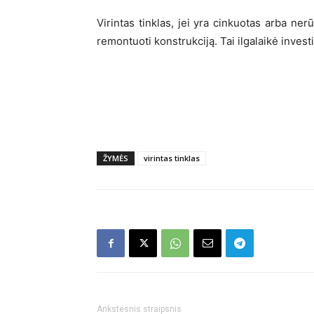
Virintas tinklas, jei yra cinkuotas arba ner
remontuoti konstrukciją. Tai ilgalaikė investi
ŽYMĖS
virintas tinklas
Ankstesnis straipsnis