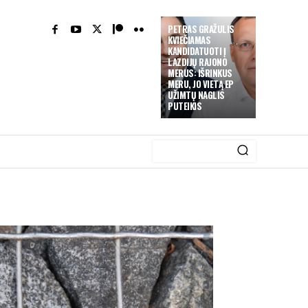
PETRAS GRAŽULIS
KVIEČIAMAS
KANDIDATUOTI Į
LAZDIJŲ RAJONO
MERUS: IŠRINKUS
MERU, JO VIETĄ EP
UŽIMTŲ NAGLIS
PUTEIKIS