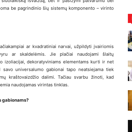
i šiuolaikišką išvaizdą, bet ir pasižymi patvarumu bei
noma be pagrindinio šių sistemų komponento – virinto
ačiakampiai ar kvadratiniai narvai, užpildyti įvairiomis
yru ar skaldelėmis. Jie plačiai naudojami šlaitų
o izoliacijai, dekoratyviniams elementams kurti ir net
 savo universalumo gabionai tapo neatsiejama tiek
amų kraštovaizdžio dalimi. Tačiau svarbu žinoti, kad
lemia naudojamas virintas tinklas.
mas gabionams?