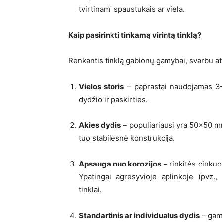
tvirtinami spaustukais ar viela.
Kaip pasirinkti tinkamą virintą tinklą?
Renkantis tinklą gabionų gamybai, svarbu atsi
Vielos storis
– paprastai naudojamas 3–
dydžio ir paskirties.
Akies dydis
– populiariausi yra 50×50 
tuo stabilesnė konstrukcija.
Apsauga nuo korozijos
– rinkitės cinkuo
Ypatingai agresyvioje aplinkoje (pvz.
tinklai.
Standartinis ar individualus dydis
– gami