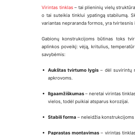
Virintas tinklas
– tai plieninių vielų struktūr
o tai suteikia tinklui ypatingą stabilumą. S
variantas nepraranda formos, yra tvirtesnis
Gabionų konstrukcijoms būtinas toks tvirt
aplinkos poveikį: vėją, kritulius, temperatū
savybėmis:
Aukštas tvirtumo lygis
– dėl suvirintų 
apkrovoms.
Ilgaamžiškumas
– neretai virintas tink
vielos, todėl puikiai atsparus korozijai.
Stabili forma
– neleidžia konstrukcijoms „
Paprastas montavimas
– virintas tinkl