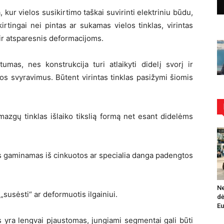
a, kur vielos susikirtimo taškai suvirinti elektriniu būdu,
kirtingai nei pintas ar sukamas vielos tinklas, virintas
 ir atsparesnis deformacijoms.
umas, nes konstrukcija turi atlaikyti didelį svorį ir
ros svyravimus. Būtent virintas tinklas pasižymi šiomis
mazgų tinklas išlaiko tikslią formą net esant didelėms
las gaminamas iš cinkuotos ar specialia danga padengtos
Ne
susėsti“ ar deformuotis ilgainiui.
dė
Eu
as yra lengvai pjaustomas, jungiami segmentai gali būti