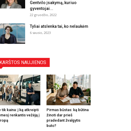
Gentvilo įsakymą, kuriuo
gyventojai...
22 gruodžio, 2022
Tyliai atslenka tai, ko nelaukėm
6 sausio, 2023
KARŠTOS NAUJIENOS
 tik kaina: į ką atkreipti
Pirmas būstas: ką būtina
mesį renkantis vežėją į
žinoti dar prieš
ropą
pradedant žvalgytis
buto?