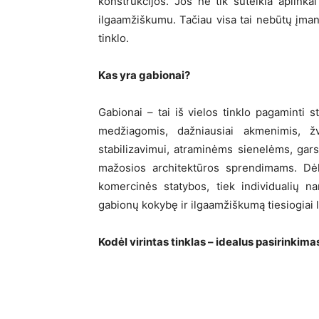
konstrukcijos. Jos ne tik suteikia aplinka
ilgaamžiškumu. Tačiau visa tai nebūtų įma
tinklo.
Kas yra gabionai?
Gabionai – tai iš vielos tinklo pagaminti st
medžiagomis, dažniausiai akmenimis, žv
stabilizavimui, atraminėms sienelėms, gars
mažosios architektūros sprendimams. Dėl
komercinės statybos, tiek individualių n
gabionų kokybę ir ilgaamžiškumą tiesiogiai 
Kodėl virintas tinklas – idealus pasirinki