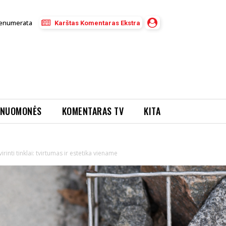
enumerata
Karštas Komentaras Ekstra
NUOMONĖS
KOMENTARAS TV
KITA
inti tinklai: tvirtumas ir estetika viename