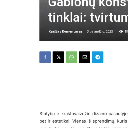
Gabionų konst
tinklai: tvirt
Karštas Komentaras
-
3 balandžio, 2025
18
Statybų ir kraštovaizdžio dizaino pasaulyj
bet ir estetikai. Vienas iš sprendimų, kur