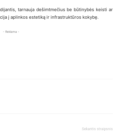
ūdijantis, tarnauja dešimtmečius be būtinybės keisti ar
cija į aplinkos estetiką ir infrastruktūros kokybę.
- Reklama -
Sekantis straipsnis