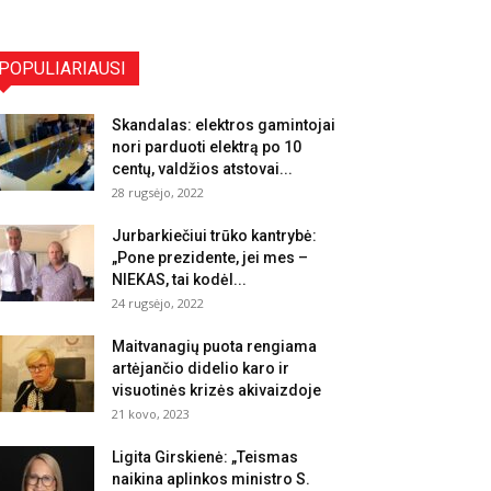
POPULIARIAUSI
Skandalas: elektros gamintojai
nori parduoti elektrą po 10
centų, valdžios atstovai...
28 rugsėjo, 2022
Jurbarkiečiui trūko kantrybė:
„Pone prezidente, jei mes –
NIEKAS, tai kodėl...
24 rugsėjo, 2022
Maitvanagių puota rengiama
artėjančio didelio karo ir
visuotinės krizės akivaizdoje
21 kovo, 2023
Ligita Girskienė: „Teismas
naikina aplinkos ministro S.