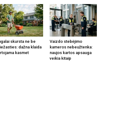
galai skursta ne be
Vaizdo stebėjimo
iežasties: dažna klaida
kameros nebeužtenka:
rtojama kasmet
naujos kartos apsauga
veikia kitaip