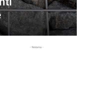
nti
e
- Reklama -