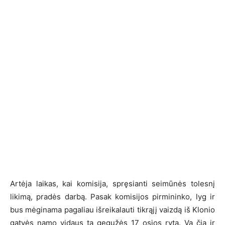
Artėja laikas, kai komisija, spręsianti seimūnės tolesnį
likimą, pradės darbą. Pasak komisijos pirmininko, lyg ir
bus mėginama pagaliau išreikalauti tikrąjį vaizdą iš Klonio
gatvės namo vidaus tą gegužės 17 osios rytą. Va čia ir