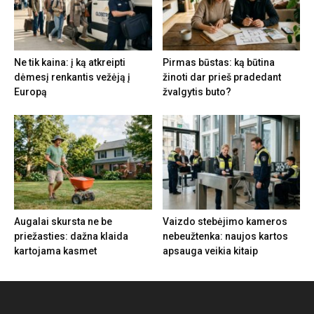
Ne tik kaina: į ką atkreipti
Pirmas būstas: ką būtina
dėmesį renkantis vežėją į
žinoti dar prieš pradedant
Europą
žvalgytis buto?
Augalai skursta ne be
Vaizdo stebėjimo kameros
priežasties: dažna klaida
nebeužtenka: naujos kartos
kartojama kasmet
apsauga veikia kitaip