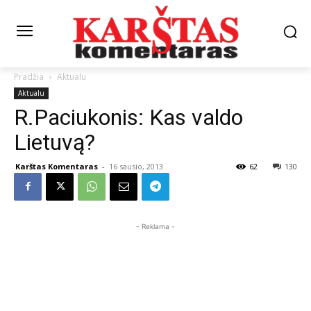
Pradžia
Aktualu
Aktualu
R.Paciukonis: Kas valdo
Lietuvą?
Karštas Komentaras
-
16 sausio, 2013
62
130
- Reklama -