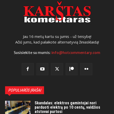
Jau 16 metų kartu su jumis - už teisybę!
Ačiū jums, kad palaikote alternatyvią žiniasklaidą!
Susisiekite su mumis:
info@hotcommentary.com
POPULIARŪS ĮRAŠAI
Skandalas: elektros gamintojai nori
parduoti elektrą po 10 centų, valdžios
atstovai purtosi