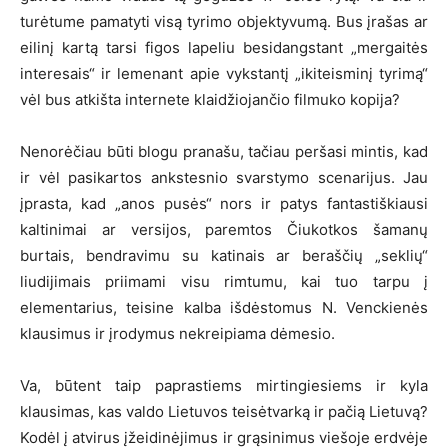
turėtume pamatyti visą tyrimo objektyvumą. Bus įrašas ar
eilinį kartą tarsi figos lapeliu besidangstant „mergaitės
interesais“ ir lemenant apie vykstantį „ikiteisminį tyrimą“
vėl bus atkišta internete klaidžiojančio filmuko kopija?
Nenorėčiau būti blogu pranašu, tačiau peršasi mintis, kad
ir vėl pasikartos ankstesnio svarstymo scenarijus. Jau
įprasta, kad „anos pusės“ nors ir patys fantastiškiausi
kaltinimai ar versijos, paremtos Čiukotkos šamanų
burtais, bendravimu su katinais ar beraščių „seklių“
liudijimais priimami visu rimtumu, kai tuo tarpu į
elementarius, teisine kalba išdėstomus N. Venckienės
klausimus ir įrodymus nekreipiama dėmesio.
Va, būtent taip paprastiems mirtingiesiems ir kyla
klausimas, kas valdo Lietuvos teisėtvarką ir pačią Lietuvą?
Kodėl į atvirus įžeidinėjimus ir grąsinimus viešoje erdvėje