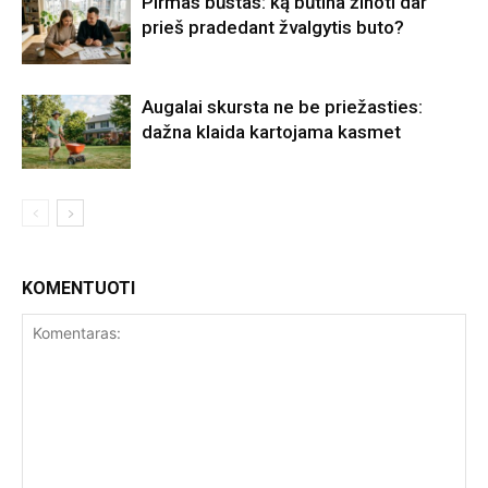
Pirmas būstas: ką būtina žinoti dar
prieš pradedant žvalgytis buto?
Augalai skursta ne be priežasties:
dažna klaida kartojama kasmet
KOMENTUOTI