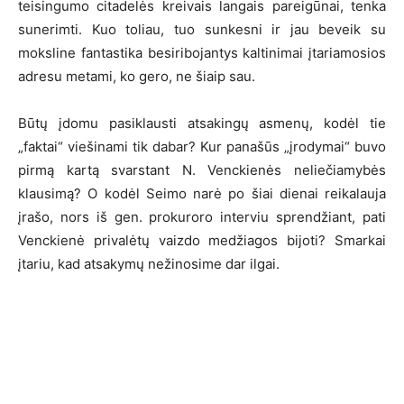
teisingumo citadelės kreivais langais pareigūnai, tenka
sunerimti. Kuo toliau, tuo sunkesni ir jau beveik su
moksline fantastika besiribojantys kaltinimai įtariamosios
adresu metami, ko gero, ne šiaip sau.
Būtų įdomu pasiklausti atsakingų asmenų, kodėl tie
„faktai“ viešinami tik dabar? Kur panašūs „įrodymai“ buvo
pirmą kartą svarstant N. Venckienės neliečiamybės
klausimą? O kodėl Seimo narė po šiai dienai reikalauja
įrašo, nors iš gen. prokuroro interviu sprendžiant, pati
Venckienė privalėtų vaizdo medžiagos bijoti? Smarkai
įtariu, kad atsakymų nežinosime dar ilgai.