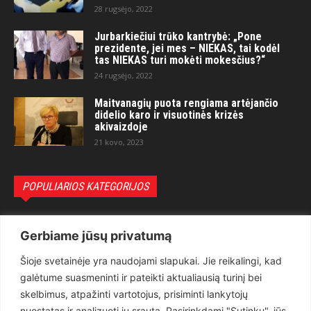
28 rugsėjo, 2022
Jurbarkiečiui trūko kantrybė: „Pone
prezidente, jei mes – NIEKAS, tai kodėl
tas NIEKAS turi mokėti mokesčius?“
24 rugsėjo, 2022
Maitvanagių puota rengiama artėjančio
didelio karo ir visuotinės krizės
akivaizdoje
21 kovo, 2023
POPULIARIOS KATEGORIJOS
Politika
3281
Gerbiame jūsų privatumą
Nuomonės
2174
Šioje svetainėje yra naudojami slapukai. Jie reikalingi, kad
Teisėsauga
1497
galėtume suasmeninti ir pateikti aktualiausią turinį bei
Aktualu
1373
skelbimus, atpažinti vartotojus, prisiminti lankytojų
Lietuva
619
nuostatas ir analizuoti jų srautą. Pasirinkdami "Sutinku", jūs