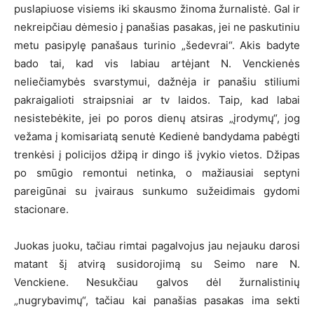
puslapiuose visiems iki skausmo žinoma žurnalistė. Gal ir
nekreipčiau dėmesio į panašias pasakas, jei ne paskutiniu
metu pasipylę panašaus turinio „šedevrai“. Akis badyte
bado tai, kad vis labiau artėjant N. Venckienės
neliečiamybės svarstymui, dažnėja ir panašiu stiliumi
pakraigalioti straipsniai ar tv laidos. Taip, kad labai
nesistebėkite, jei po poros dienų atsiras „įrodymų“, jog
vežama į komisariatą senutė Kedienė bandydama pabėgti
trenkėsi į policijos džipą ir dingo iš įvykio vietos. Džipas
po smūgio remontui netinka, o mažiausiai septyni
pareigūnai su įvairaus sunkumo sužeidimais gydomi
stacionare.
Juokas juoku, tačiau rimtai pagalvojus jau nejauku darosi
matant šį atvirą susidorojimą su Seimo nare N.
Venckiene. Nesukčiau galvos dėl žurnalistinių
„nugrybavimų“, tačiau kai panašias pasakas ima sekti