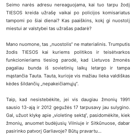
Seimo narės adresu nereaguojama, kai tuo tarpu žodį
TIESOS kreida užrašę vaikai po policijos komisariatus
tampomi po šiai dienai? Kas paaiškins, kokį gi nuostolį
miestui ar valstybei tas užrašas padarė?
Mano nuomone, tas „nuostolis“ ne materialinis. Trumputis
žodis TIESOS kai kuriems politikos ir teisėtvarkos
funkcionieriams tiesiog parodė, kad Lietuvos žmonės
pagaliau bunda iš sovietinių laikų letargo ir tampa
mąstančia Tauta. Tauta, kurioje vis mažiau lieka valdiškas
kėdes šildančių „nepakeičiamųjų“.
Taip, kad nesistebėkite, jei vis daugiau žmonių 1991
sausio 13-ają ir 2012 gegužės 17 tarpusavy jau sulygino.
Gal, užuot klykę apie „violetinę sektą“, pasidomėkite, kiek
žmonių, anuomet budėjusių Vilniuje ir Sitkūnuose, dabar
pasirinko patvorį Garliavoje? Būtų pravartu…