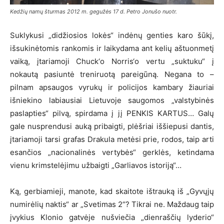
Kedžių namų šturmas 2012 m. gegužės 17 d. Petro Jonušo nuotr.
Suklykusi „didžiosios lokės“ indėnų genties karo šūkį,
išsukinėtomis rankomis ir laikydama ant kelių aštuonmetį
vaiką, įtariamoji Chuck‘o Norris‘o vertu „suktuku“ į
nokautą pasiuntė treniruotą pareigūną. Negana to –
pilnam apsaugos vyrukų ir policijos kambary žiauriai
išniekino labiausiai Lietuvoje saugomos „valstybinės
paslapties“ pilvą, spirdama į jį PENKIS KARTUS… Galų
gale nusprendusi auką pribaigti, plėšriai iššiepusi dantis,
įtariamoji tarsi grafas Drakula metėsi prie, rodos, taip arti
esančios „nacionalinės vertybės“ gerklės, ketindama
vienu krimstelėjimu užbaigti „Garliavos istoriją“…
Ką, gerbiamieji, manote, kad skaitote ištrauką iš „Gyvųjų
numirėlių naktis“ ar „Svetimas 2“? Tikrai ne. Maždaug taip
įvykius Klonio gatvėje nušviečia „dienraščių lyderio“