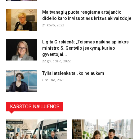
Maitvanagių puota rengiama artėjančio
didelio karo ir visuotinės krizės akivaizdoje
21 kovo, 2023
Ligita Girskienė: „Teismas naikina aplinkos
ministro S. Gentvilo įsakymą, kuriuo
gyventojai...
22 gruodžio, 2022
Tyliai atslenka tai, ko nelaukėm
6 sausio, 2023
KARŠTOS NAUJIENOS