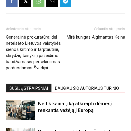
Ankstesnis straipsnis
Sekantis straipsnis
Generalinė prokuratūra: dėl
Mirė kunigas Algimantas Keina
neteisėto Lietuvos valstybės
sienos kirtimo ir tarptautinių
skrydžių taisyklių pažeidimo
baudžiamasis persekiojimas
perduodamas Švedijai
SUSIJĘ STRAIPSNIAI
DAUGIAU ŠIO AUTORIAUS TURINIO
Ne tik kaina: į ką atkreipti dėmesį
renkantis vežėją į Europą