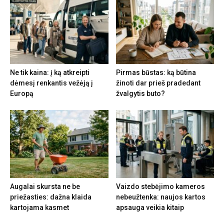
Ne tik kaina: į ką atkreipti
Pirmas būstas: ką būtina
dėmesį renkantis vežėją į
žinoti dar prieš pradedant
Europą
žvalgytis buto?
Augalai skursta ne be
Vaizdo stebėjimo kameros
priežasties: dažna klaida
nebeužtenka: naujos kartos
kartojama kasmet
apsauga veikia kitaip