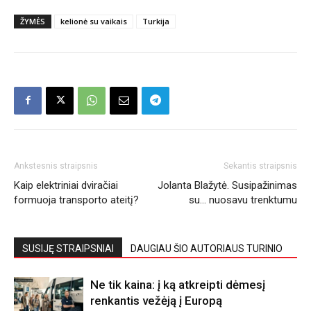
ŽYMĖS
kelionė su vaikais
Turkija
Ankstesnis straipsnis
Sekantis straipsnis
Kaip elektriniai dviračiai
Jolanta Blažytė. Susipažinimas
formuoja transporto ateitį?
su… nuosavu trenktumu
SUSIJĘ STRAIPSNIAI
DAUGIAU ŠIO AUTORIAUS TURINIO
Ne tik kaina: į ką atkreipti dėmesį
renkantis vežėją į Europą