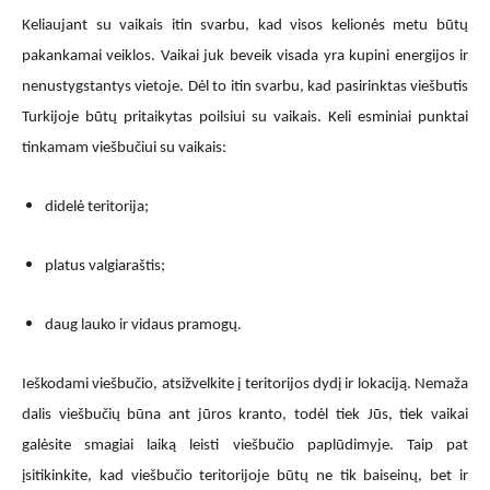
Keliaujant su vaikais itin svarbu, kad visos kelionės metu būtų
pakankamai veiklos. Vaikai juk beveik visada yra kupini energijos ir
nenustygstantys vietoje. Dėl to itin svarbu, kad pasirinktas viešbutis
Turkijoje būtų pritaikytas poilsiui su vaikais. Keli esminiai punktai
tinkamam viešbučiui su vaikais:
didelė teritorija;
platus valgiaraštis;
daug lauko ir vidaus pramogų.
Ieškodami viešbučio, atsižvelkite į teritorijos dydį ir lokaciją. Nemaža
dalis viešbučių būna ant jūros kranto, todėl tiek Jūs, tiek vaikai
galėsite smagiai laiką leisti viešbučio paplūdimyje. Taip pat
įsitikinkite, kad viešbučio teritorijoje būtų ne tik baiseinų, bet ir