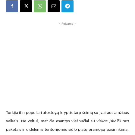
- Reklama -
Turkija itin populiari atostogų kryptis tarp šeimų su įvairaus amžiaus
vaikais. Ne veltui, mat čia esantys viešbučiai su
viskas įskaičiuota
paketais ir didelėmis teritorijomis siūlo platų pramogų pasirinkimą.