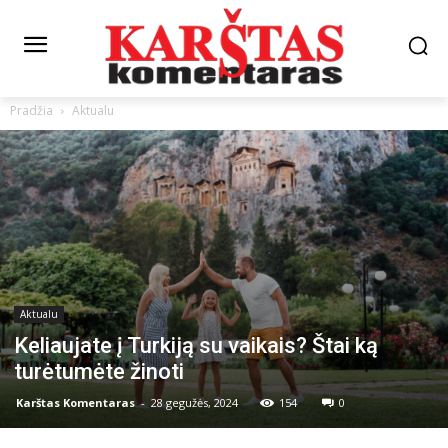
Pradžia
Aktualu
Aktualu
Keliaujate į Turkiją su vaikais? Štai ką
turėtumėte žinoti
Karštas Komentaras
-
28 gegužės, 2024
154
0