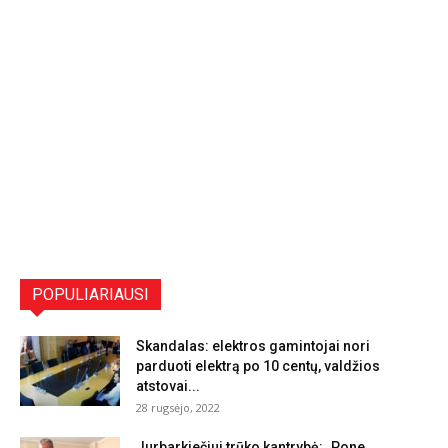
POPULIARIAUSI
Skandalas: elektros gamintojai nori
parduoti elektrą po 10 centų, valdžios
atstovai...
28 rugsėjo, 2022
Jurbarkiečiui trūko kantrybė: „Pone