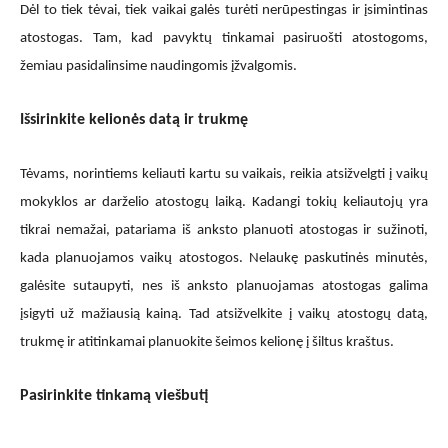
Dėl to tiek tėvai, tiek vaikai galės turėti nerūpestingas ir įsimintinas
atostogas. Tam, kad pavyktų tinkamai pasiruošti atostogoms,
žemiau pasidalinsime naudingomis įžvalgomis.
Išsirinkite kelionės datą ir trukmę
Tėvams, norintiems keliauti kartu su vaikais, reikia atsižvelgti į vaikų
mokyklos ar darželio atostogų laiką. Kadangi tokių keliautojų yra
tikrai nemažai, patariama iš anksto planuoti atostogas ir sužinoti,
kada planuojamos vaikų atostogos. Nelaukę paskutinės minutės,
galėsite sutaupyti, nes iš anksto planuojamas atostogas galima
įsigyti už mažiausią kainą. Tad atsižvelkite į vaikų atostogų datą,
trukmę ir atitinkamai planuokite šeimos kelionę į šiltus kraštus.
Pasirinkite tinkamą viešbutį