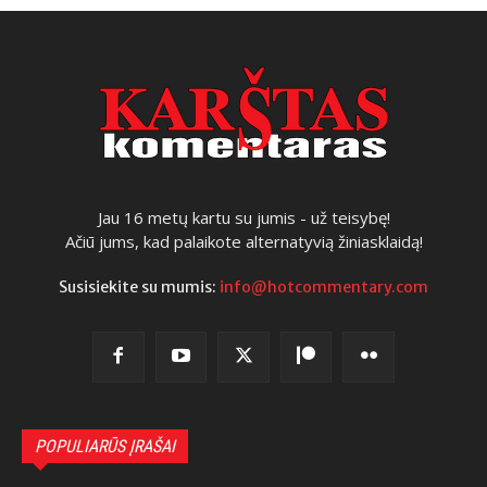
Jau 16 metų kartu su jumis - už teisybę!
Ačiū jums, kad palaikote alternatyvią žiniasklaidą!
Susisiekite su mumis:
info@hotcommentary.com
POPULIARŪS ĮRAŠAI