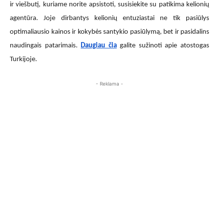
ir viešbutį, kuriame norite apsistoti, susisiekite su patikima kelionių
agentūra. Joje dirbantys kelionių entuziastai ne tik pasiūlys
optimaliausio kainos ir kokybės santykio pasiūlymą, bet ir pasidalins
naudingais patarimais.
Daugiau čia
galite sužinoti apie atostogas
Turkijoje.
- Reklama -