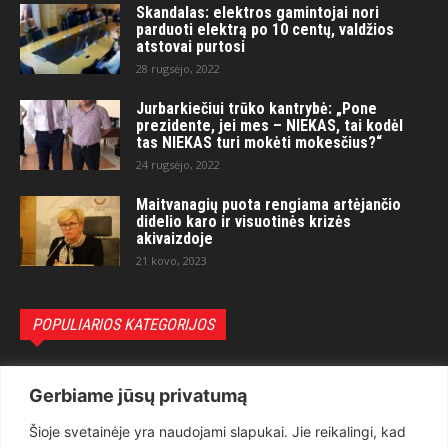
Skandalas: elektros gamintojai nori
parduoti elektrą po 10 centų, valdžios
atstovai purtosi
28 rugsėjo, 2022
Jurbarkiečiui trūko kantrybė: „Pone
prezidente, jei mes – NIEKAS, tai kodėl
tas NIEKAS turi mokėti mokesčius?“
24 rugsėjo, 2022
Maitvanagių puota rengiama artėjančio
didelio karo ir visuotinės krizės
akivaizdoje
21 kovo, 2023
POPULIARIOS KATEGORIJOS
Politika
3281
Gerbiame jūsų privatumą
Nuomonės
2174
Šioje svetainėje yra naudojami slapukai. Jie reikalingi, kad
Teisėsauga
1497