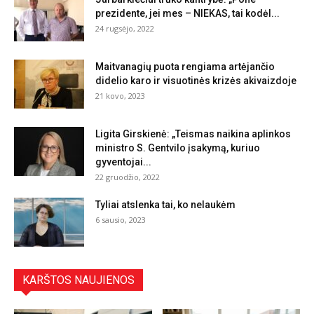
prezidente, jei mes – NIEKAS, tai kodėl...
24 rugsėjo, 2022
Maitvanagių puota rengiama artėjančio
didelio karo ir visuotinės krizės akivaizdoje
21 kovo, 2023
Ligita Girskienė: „Teismas naikina aplinkos
ministro S. Gentvilo įsakymą, kuriuo
gyventojai...
22 gruodžio, 2022
Tyliai atslenka tai, ko nelaukėm
6 sausio, 2023
KARŠTOS NAUJIENOS