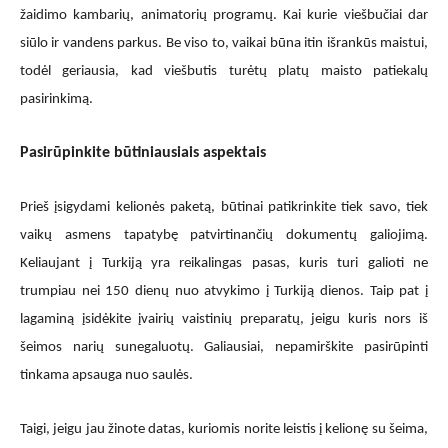
žaidimo kambarių, animatorių programų. Kai kurie viešbučiai dar
siūlo ir vandens parkus. Be viso to, vaikai būna itin išrankūs maistui,
todėl geriausia, kad viešbutis turėtų platų maisto patiekalų
pasirinkimą.
Pasirūpinkite būtiniausiais aspektais
Prieš įsigydami kelionės paketą, būtinai patikrinkite tiek savo, tiek
vaikų asmens tapatybę patvirtinančių dokumentų galiojimą.
Keliaujant į Turkiją yra reikalingas pasas, kuris turi galioti ne
trumpiau nei 150 dienų nuo atvykimo į Turkiją dienos. Taip pat į
lagaminą įsidėkite įvairių vaistinių preparatų, jeigu kuris nors iš
šeimos narių sunegaluotų. Galiausiai, nepamirškite pasirūpinti
tinkama apsauga nuo saulės.
Taigi, jeigu jau žinote datas, kuriomis norite leistis į kelionę su šeima,