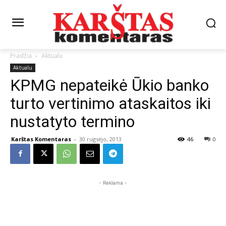
Pradžia
Aktualu
Aktualu
KPMG nepateikė Ūkio banko
turto vertinimo ataskaitos iki
nustatyto termino
Karštas Komentaras
-
30 rugsėjo, 2013
46
0
- Reklama -