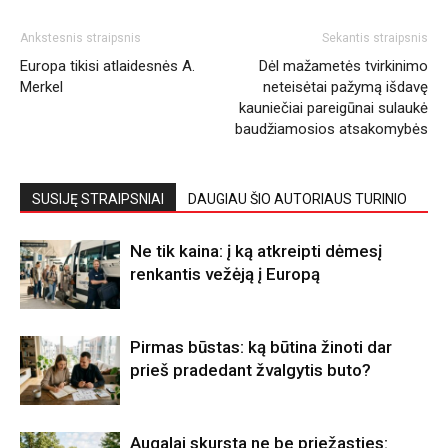
Ankstesnis straipsnis
Sekantis straipsnis
Europa tikisi atlaidesnės A.
Dėl mažametės tvirkinimo
Merkel
neteisėtai pažymą išdavę
kauniečiai pareigūnai sulaukė
baudžiamosios atsakomybės
SUSIJĘ STRAIPSNIAI
DAUGIAU ŠIO AUTORIAUS TURINIO
Ne tik kaina: į ką atkreipti dėmesį
renkantis vežėją į Europą
Pirmas būstas: ką būtina žinoti dar
prieš pradedant žvalgytis buto?
Augalai skursta ne be priežasties: