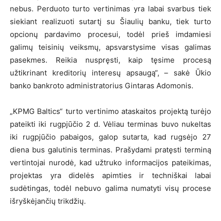
nebus. Perduoto turto vertinimas yra labai svarbus tiek
siekiant realizuoti sutartį su Šiaulių banku, tiek turto
opcionų pardavimo procesui, todėl prieš imdamiesi
galimų teisinių veiksmų, apsvarstysime visas galimas
pasekmes. Reikia nuspręsti, kaip tęsime procesą
užtikrinant kreditorių interesų apsaugą“, – sakė Ūkio
banko bankroto administratorius Gintaras Adomonis.
„KPMG Baltics“ turto vertinimo ataskaitos projektą turėjo
pateikti iki rugpjūčio 2 d. Vėliau terminas buvo nukeltas
iki rugpjūčio pabaigos, galop sutarta, kad rugsėjo 27
diena bus galutinis terminas. Prašydami pratęsti terminą
vertintojai nurodė, kad užtruko informacijos pateikimas,
projektas yra didelės apimties ir techniškai labai
sudėtingas, todėl nebuvo galima numatyti visų procese
išryškėjančių trikdžių.