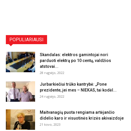
POPULIARIAUSI
Skandalas: elektros gamintojai nori
parduoti elektrą po 10 centų, valdžios
atstovai...
28 rugsėjo, 2022
Jurbarkiečiui trūko kantrybė: „Pone
prezidente, jei mes – NIEKAS, tai kodėl...
24 rugsėjo, 2022
Maitvanagių puota rengiama artėjančio
didelio karo ir visuotinės krizės akivaizdoje
21 kovo, 2023