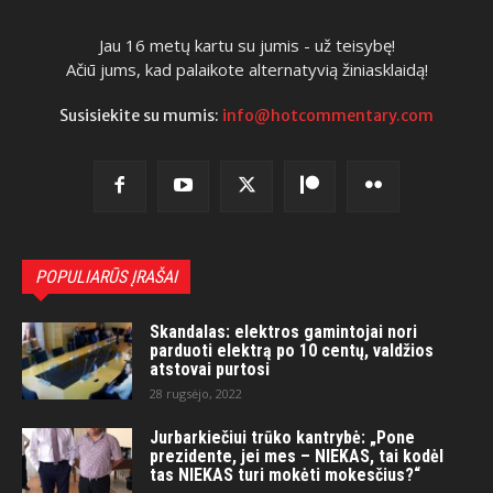
Jau 16 metų kartu su jumis - už teisybę!
Ačiū jums, kad palaikote alternatyvią žiniasklaidą!
Susisiekite su mumis:
info@hotcommentary.com
POPULIARŪS ĮRAŠAI
Skandalas: elektros gamintojai nori
parduoti elektrą po 10 centų, valdžios
atstovai purtosi
28 rugsėjo, 2022
Jurbarkiečiui trūko kantrybė: „Pone
prezidente, jei mes – NIEKAS, tai kodėl
tas NIEKAS turi mokėti mokesčius?“