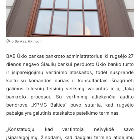
Ūkio Bankas. KK nuotr.
BAB Ūkio bankas bankroto administratorius iki rugsėjo 27
dienos negavo Šiaulių bankui perduoto Ūkio banko turto
ir įsipareigojimų vertinimo ataskaitos, todėl nusprendė
kartu su komandos nariais ir konsultantais išnagrinėti
galimus tolesnių teisinių veiksmų variantus ir jų įtaką
bankroto procesui. Su vertinimą atliekančia audito
bendrove „KPMG Baltics“ buvo sutarta, kad rugsėjo
pabaiga yra galutinis ataskaitos pateikimo terminas.
„Konstatuoju, kad vertintojai neįvykdė savo
įsipareigojimų, žinodami, kad daugiau termino atidėjimų