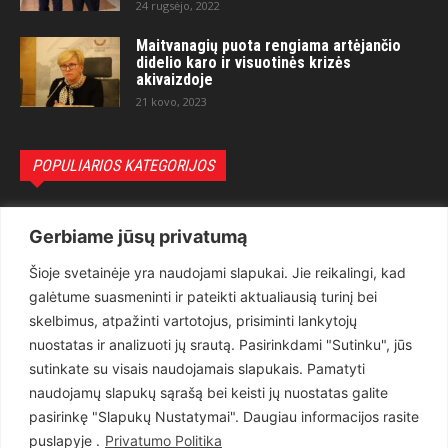
24 rugsėjo, 2022
Maitvanagių puota rengiama artėjančio
didelio karo ir visuotinės krizės
akivaizdoje
21 kovo, 2023
POPULIARIOS KATEGORIJOS
Politika
3281
Gerbiame jūsų privatumą
Nuomonės
2174
Šioje svetainėje yra naudojami slapukai. Jie reikalingi, kad
Teisėsauga
1497
galėtume suasmeninti ir pateikti aktualiausią turinį bei
Aktualu
1373
skelbimus, atpažinti vartotojus, prisiminti lankytojų
Lietuva
619
nuostatas ir analizuoti jų srautą. Pasirinkdami "Sutinku", jūs
sutinkate su visais naudojamais slapukais. Pamatyti
Pasaulis
560
naudojamų slapukų sąrašą bei keisti jų nuostatas galite
Статьи на русском
282
pasirinkę "Slapukų Nustatymai". Daugiau informacijos rasite
Articles in english
160
puslapyje .
Privatumo Politika