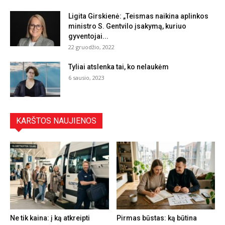
Ligita Girskienė: „Teismas naikina aplinkos
ministro S. Gentvilo įsakymą, kuriuo
gyventojai...
22 gruodžio, 2022
Tyliai atslenka tai, ko nelaukėm
6 sausio, 2023
KARŠTOS NAUJIENOS
Ne tik kaina: į ką atkreipti
Pirmas būstas: ką būtina