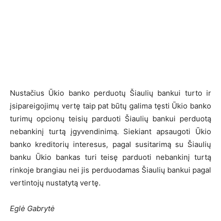
Nustačius Ūkio banko perduotų Šiaulių bankui turto ir
įsipareigojimų vertę taip pat būtų galima tęsti Ūkio banko
turimų opcionų teisių parduoti Šiaulių bankui perduotą
nebankinį turtą įgyvendinimą. Siekiant apsaugoti Ūkio
banko kreditorių interesus, pagal susitarimą su Šiaulių
banku Ūkio bankas turi teisę parduoti nebankinį turtą
rinkoje brangiau nei jis perduodamas Šiaulių bankui pagal
vertintojų nustatytą vertę.
Eglė Gabrytė