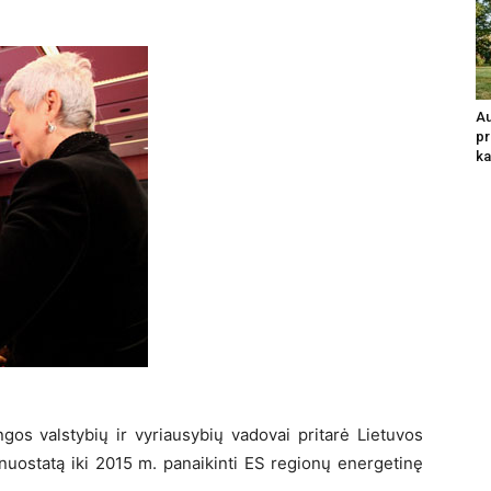
Au
pr
ka
gos valstybių ir vyriausybių vadovai pritarė Lietuvos
 nuostatą iki 2015 m. panaikinti ES regionų energetinę