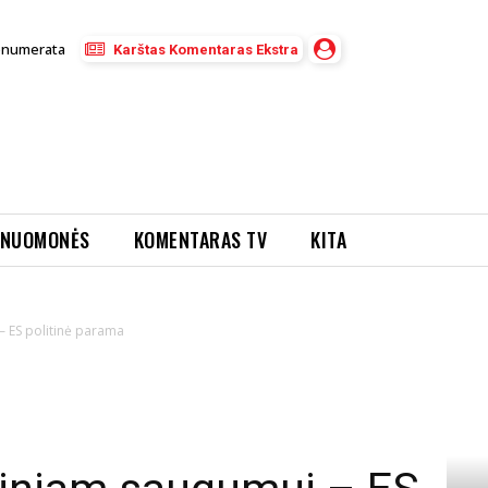
enumerata
Karštas Komentaras Ekstra
NUOMONĖS
KOMENTARAS TV
KITA
– ES politinė parama