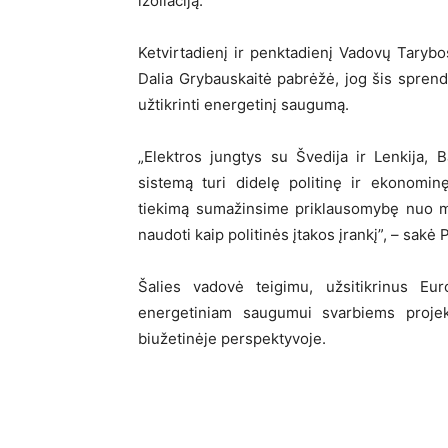
izoliaciją.
Ketvirtadienį ir penktadienį Vadovų Taryb
Dalia Grybauskaitė pabrėžė, jog šis sprendi
užtikrinti energetinį saugumą.
„Elektros jungtys su Švedija ir Lenkija, B
sistemą turi didelę politinę ir ekonominę
tiekimą sumažinsime priklausomybę nuo mo
naudoti kaip politinės įtakos įrankį”, – sakė 
Šalies vadovė teigimu, užsitikrinus Eu
energetiniam saugumui svarbiems projek
biužetinėje perspektyvoje.