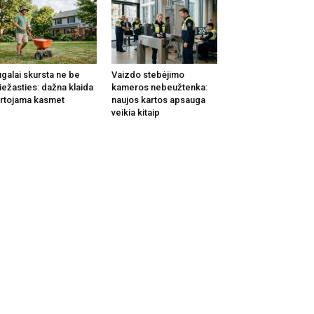
galai skursta ne be
Vaizdo stebėjimo
iežasties: dažna klaida
kameros nebeužtenka:
rtojama kasmet
naujos kartos apsauga
veikia kitaip