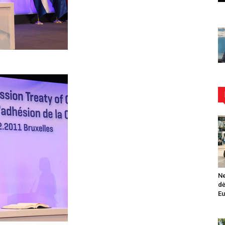
Ne
dė
Eu