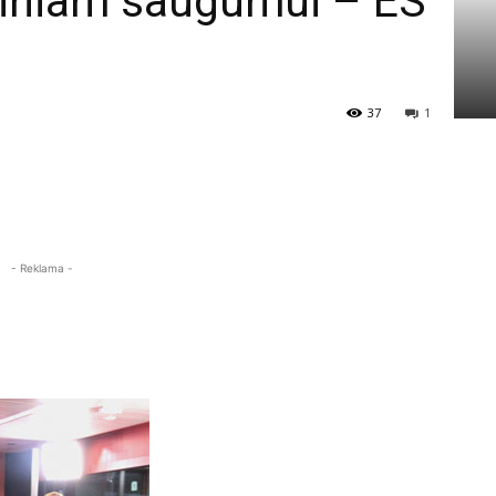
tiniam saugumui – ES
37
1
- Reklama -