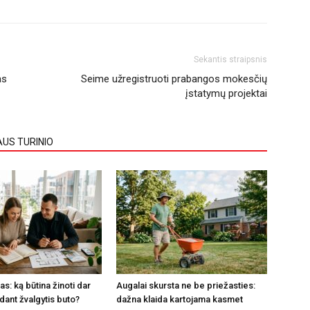
Sekantis straipsnis
as
Seime užregistruoti prabangos mokesčių
įstatymų projektai
AUS TURINIO
s: ką būtina žinoti dar
Augalai skursta ne be priežasties:
dant žvalgytis buto?
dažna klaida kartojama kasmet