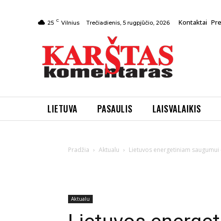
C
Kontaktai
Pr
Trečiadienis, 5 rugpjūčio, 2026
25
Vilnius
LIETUVA
PASAULIS
LAISVALAIKIS
Pradžia
Aktualu
Lietuvos energetiniam saugumui 
Aktualu