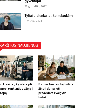
gyventojai...
22 gruodžio, 2022
Tyliai atslenka tai, ko nelaukėm
6 sausio, 2023
KARŠTOS NAUJIENOS
 tik kaina: į ką atkreipti
Pirmas būstas: ką būtina
mesį renkantis vežėją į
žinoti dar prieš
ropą
pradedant žvalgytis
buto?