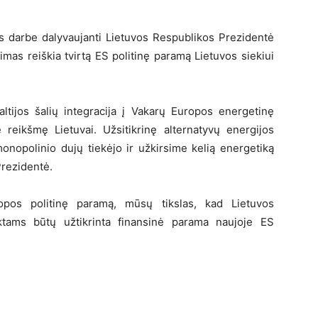
os darbe dalyvaujanti Lietuvos Respublikos Prezidentė
mas reiškia tvirtą ES politinę paramą Lietuvos siekiui
altijos šalių integracija į Vakarų Europos energetinę
 reikšmę Lietuvai. Užsitikrinę alternatyvų energijos
nopolinio dujų tiekėjo ir užkirsime kelią energetiką
Prezidentė.
ropos politinę paramą, mūsų tikslas, kad Lietuvos
tams būtų užtikrinta finansinė parama naujoje ES