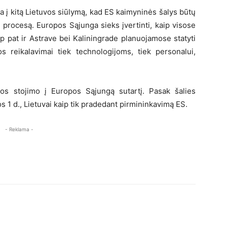
a į kitą Lietuvos siūlymą, kad ES kaimyninės šalys būtų
 procesą. Europos Sąjunga sieks įvertinti, kaip visose
p pat ir Astrave bei Kaliningrade planuojamose statyti
os reikalavimai tiek technologijoms, tiek personalui,
jos stojimo į Europos Sąjungą sutartį. Pasak šalies
s 1 d., Lietuvai kaip tik pradedant pirmininkavimą ES.
- Reklama -