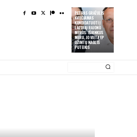
PETRAS GRAŽULIS
KVIEČIAMAS
KANDIDATUOTI Į
LAZDIJŲ RAJONO
MERUS: IŠRINKUS
MERU, JO VIETĄ EP
UŽIMTŲ NAGLIS
PUTEIKIS