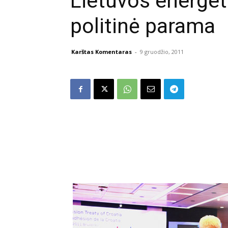
Lietuvos energe
politinė parama
Karštas Komentaras
-
9 gruodžio, 2011