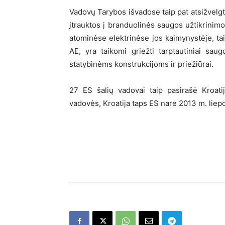
Vadovų Tarybos išvadose taip pat atsižvelgt
įtrauktos į branduolinės saugos užtikrinimo
atominėse elektrinėse jos kaimynystėje, tai
AE, yra taikomi griežti tarptautiniai saug
statybinėms konstrukcijoms ir priežiūrai.
27 ES šalių vadovai taip pasirašė Kroati
vadovės, Kroatija taps ES nare 2013 m. liepo