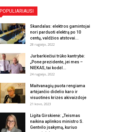
POPULIARIAUSI
Skandalas: elektros gamintojai
nori parduoti elektrą po 10
centų, valdžios atstovai...
28 rugsėjo, 2022
Jurbarkiečiui trūko kantrybė:
„Pone prezidente, jei mes –
NIEKAS, tai kodėl...
24 rugsėjo, 2022
Maitvanagių puota rengiama
artėjančio didelio karo ir
visuotinės krizės akivaizdoje
21 kovo, 2023
Ligita Girskienė: „Teismas
naikina aplinkos ministro S.
Gentvilo įsakymą, kuriuo