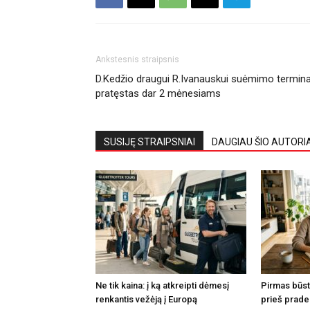
Ankstesnis straipsnis
D.Kedžio draugui R.Ivanauskui suėmimo termin
pratęstas dar 2 mėnesiams
SUSIJĘ STRAIPSNIAI
DAUGIAU ŠIO AUTORI
Ne tik kaina: į ką atkreipti dėmesį
Pirmas būsta
renkantis vežėją į Europą
prieš prade