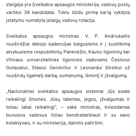
steigėja yra Sveikatos apsaugos ministerija, vadovų postų
varžėsi 38 kandidatai. Tokiu būdu pirmą kartą vykdyta
įstatymu numatyta įstaigų vadovų rotacija.
Sveikatos apsaugos ministras V. P. Andriukaitis
nuoširdžiai dėkojo kadencijas baigusiems ir į susitikimą
atvykusiems respublikinių Panevėžio, Kauno ligoninių bei
Vilniaus universitetinės ligoninės vadovams Česlovui
Gutauskui, Stasiui Gendviliui ir Leonardui Streikui už
nuoširdų ilgametį darbą, sumanumą, išmintį ir įžvalgumą.
„Nacionalinei sveikatos apsaugos sistemai Jūs esate
reikalingi žmonės. Jūsų talentas, jėgos, įžvalgumas ir
toliau labai reikalingi“, – sakė ministras, kviesdamas
buvusius vadovus toliau bendradarbiauti ir su savo
kolektyvais, ir su ministerija, dalintis patirtimi.