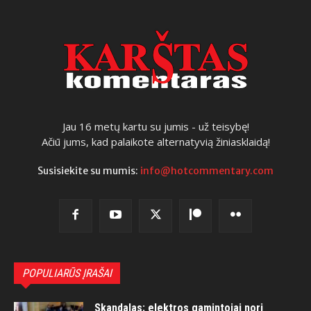
Jau 16 metų kartu su jumis - už teisybę!
Ačiū jums, kad palaikote alternatyvią žiniasklaidą!
Susisiekite su mumis:
info@hotcommentary.com
POPULIARŪS ĮRAŠAI
Skandalas: elektros gamintojai nori