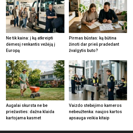
Ne tik kaina: į ką atkreipti
Pirmas būstas: ką būtina
dėmesį renkantis vežėją į
žinoti dar prieš pradedant
Europą
žvalgytis buto?
Augalai skursta ne be
Vaizdo stebėjimo kameros
priežasties: dažna klaida
nebeužtenka: naujos kartos
kartojama kasmet
apsauga veikia kitaip