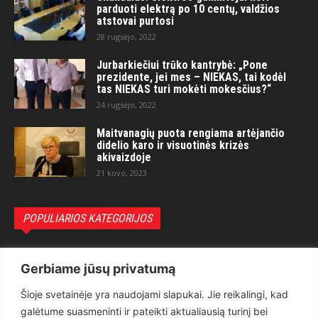
parduoti elektrą po 10 centų, valdžios
atstovai purtosi
28 rugsėjo, 2022
Jurbarkiečiui trūko kantrybė: „Pone
prezidente, jei mes – NIEKAS, tai kodėl
tas NIEKAS turi mokėti mokesčius?“
24 rugsėjo, 2022
Maitvanagių puota rengiama artėjančio
didelio karo ir visuotinės krizės
akivaizdoje
21 kovo, 2023
POPULIARIOS KATEGORIJOS
Politika
3281
Gerbiame jūsų privatumą
Nuomonės
2174
Šioje svetainėje yra naudojami slapukai. Jie reikalingi, kad
Teisėsauga
1497
galėtume suasmeninti ir pateikti aktualiausią turinį bei