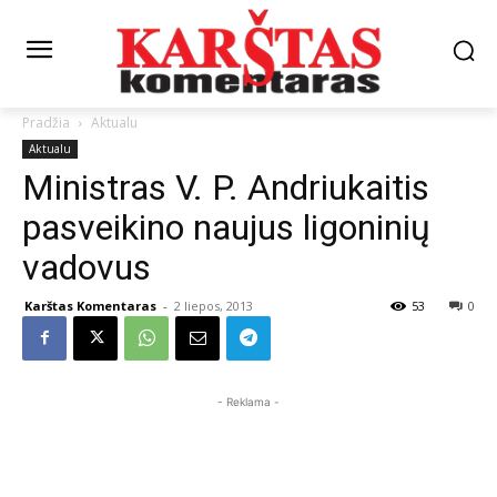
Pradžia
Aktualu
Aktualu
Ministras V. P. Andriukaitis
pasveikino naujus ligoninių
vadovus
Karštas Komentaras
-
2 liepos, 2013
53
0
- Reklama -