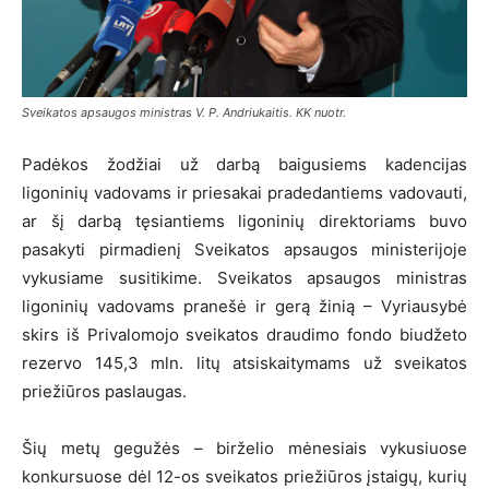
Sveikatos apsaugos ministras V. P. Andriukaitis. KK nuotr.
Padėkos žodžiai už darbą baigusiems kadencijas
ligoninių vadovams ir priesakai pradedantiems vadovauti,
ar šį darbą tęsiantiems ligoninių direktoriams buvo
pasakyti pirmadienį Sveikatos apsaugos ministerijoje
vykusiame susitikime. Sveikatos apsaugos ministras
ligoninių vadovams pranešė ir gerą žinią – Vyriausybė
skirs iš Privalomojo sveikatos draudimo fondo biudžeto
rezervo 145,3 mln. litų atsiskaitymams už sveikatos
priežiūros paslaugas.
Šių metų gegužės – birželio mėnesiais vykusiuose
konkursuose dėl 12-os sveikatos priežiūros įstaigų, kurių