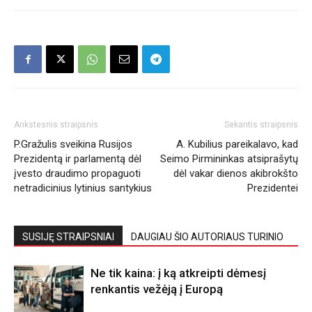
Ankstesnis straipsnis
Sekantis straipsnis
P.Gražulis sveikina Rusijos
A. Kubilius pareikalavo, kad
Prezidentą ir parlamentą dėl
Seimo Pirmininkas atsiprašytų
įvesto draudimo propaguoti
dėl vakar dienos akibrokšto
netradicinius lytinius santykius
Prezidentei
SUSIJĘ STRAIPSNIAI
DAUGIAU ŠIO AUTORIAUS TURINIO
Ne tik kaina: į ką atkreipti dėmesį
renkantis vežėją į Europą