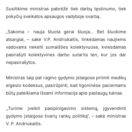
Susitikime ministras pabrėžė tiek darbų tęstinumo, tiek
pokyčių sveikatos apsaugos vadyboje svarbą .
„Sakoma – nauja šluota gerai šluoja… Bet šluokime
atsargiai, – sakė V.P. Andriukaitis, linkėdamas naujiems
vadovams nekelti sumaišties kolektyvuose, kviesdamas
pasirašyti kolektyvines darbo sutartis ten, kur jos dar
nepasirašytos.
Ministras taip pat ragino gydymo įstaigose priimti medikų
elgesio kodeksus, pasirūpinti, kad ligoninėse pacientams
būtų pateikiama išsami informacija apie paslaugų kainas.
,,Turime įveikti pasipinigavimo sistemą, įgyvendinti
gydymo įstaigose švarių rankų politiką“, – sakė ministras
V. P. Andriukaitis.