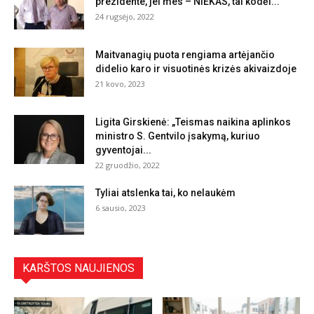
prezidente, jei mes – NIEKAS, tai kodėl...
24 rugsėjo, 2022
Maitvanagių puota rengiama artėjančio
didelio karo ir visuotinės krizės akivaizdoje
21 kovo, 2023
Ligita Girskienė: „Teismas naikina aplinkos
ministro S. Gentvilo įsakymą, kuriuo
gyventojai...
22 gruodžio, 2022
Tyliai atslenka tai, ko nelaukėm
6 sausio, 2023
KARŠTOS NAUJIENOS