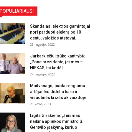
POPULIARIAUSI
Skandalas: elektros gamintojai
nori parduoti elektrą po 10
centų, valdžios atstovai...
28 rugsėjo, 2022
Jurbarkiečiui trūko kantrybė:
„Pone prezidente, jei mes –
NIEKAS, tai kodėl...
24 rugsėjo, 2022
Maitvanagių puota rengiama
artėjančio didelio karo ir
visuotinės krizės akivaizdoje
21 kovo, 2023
Ligita Girskienė: „Teismas
naikina aplinkos ministro S.
Gentvilo įsakymą, kuriuo