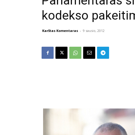
Parlamentaras s
kodekso pakeiti
Karštas Komentaras
-
9 sausio, 2012