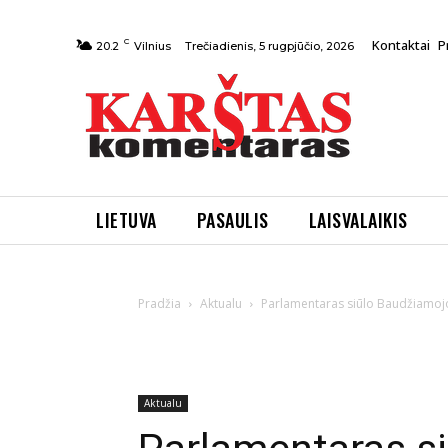
C
Kontaktai
P
Trečiadienis, 5 rugpjūčio, 2026
20.2
Vilnius
LIETUVA
PASAULIS
LAISVALAIKIS
Pradžia
Aktualu
Parlamentaras siūlo Baudžiamoj
Aktualu