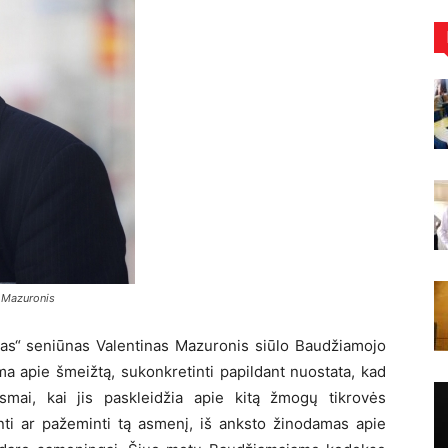
s Mazuronis
umas“ seniūnas Valentinas Mazuronis siūlo Baudžiamojo
a apie šmeižtą, sukonkretinti papildant nuostata, kad
ksmai, kai jis paskleidžia apie kitą žmogų tikrovės
kinti ar pažeminti tą asmenį, iš anksto žinodamas apie