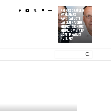
PETRAS GRAŽULIS
KVIEČIAMAS
KANDIDATUOTI Į
LAZDIJŲ RAJONO
MERUS: IŠRINKUS
MERU, JO VIETĄ EP
UŽIMTŲ NAGLIS
PUTEIKIS