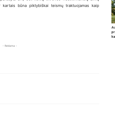
r kartais būna piktybiškai teismų traktuojamas kaip
.
Au
pr
ka
- Reklama -