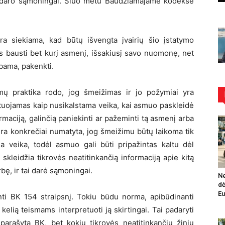
ai daro sąmoningai. Šiuo metu Baudžiamajame kodekse
a siekiama, kad būtų išvengta įvairių šio įstatymo
as bausti bet kurį asmenį, išsakiusį savo nuomonę, net
bama, pakenkti.
smų praktika rodo, jog šmeižimas ir jo požymiai yra
ktuojamas kaip nusikalstama veika, kai asmuo paskleidė
rmaciją, galinčią paniekinti ar pažeminti tą asmenį arba
nėra konkrečiai numatyta, jog šmeižimu būtų laikoma tik
a veika, todėl asmuo gali būti pripažintas kaltu dėl
skleidžia tikrovės neatitinkančią informaciją apie kitą
ę, ir tai darė sąmoningai.
Ne
dė
Eu
inti BK 154 straipsnį. Tokiu būdu norma, apibūdinanti
elią teismams interpretuoti ją skirtingai. Tai padaryti
parašyta BK, bet kokių tikrovės neatitinkančių žinių