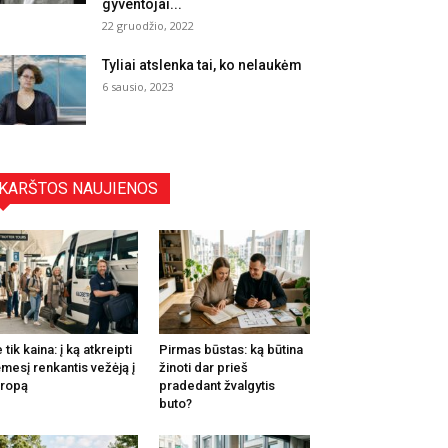
gyventojai...
22 gruodžio, 2022
Tyliai atslenka tai, ko nelaukėm
6 sausio, 2023
KARŠTOS NAUJIENOS
 tik kaina: į ką atkreipti
Pirmas būstas: ką būtina
mesį renkantis vežėją į
žinoti dar prieš
ropą
pradedant žvalgytis
buto?