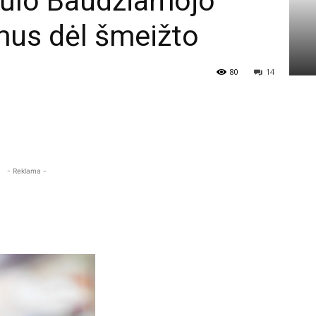
iūlo Baudžiamojo
mus dėl šmeižto
80
14
- Reklama -