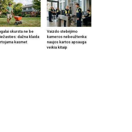
galai skursta ne be
Vaizdo stebėjimo
iežasties: dažna klaida
kameros nebeužtenka:
rtojama kasmet
naujos kartos apsauga
veikia kitaip