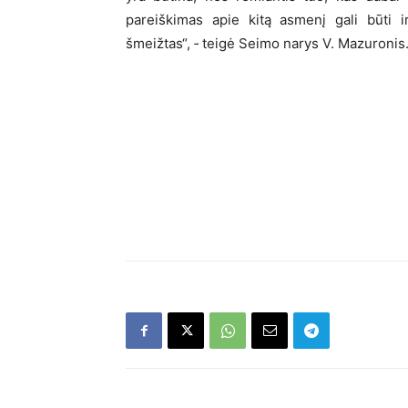
pareiškimas apie kitą asmenį gali būti i
šmeižtas“, ‑ teigė Seimo narys V. Mazuronis