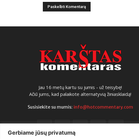
Jau 16 metų kartu su jumis - už teisybę!
Ačiū jums, kad palaikote alternatyvią žiniasklaidą!
Susisiekite su mumis:
info@hotcommentary.com
Gerbiame jūsų privatumą