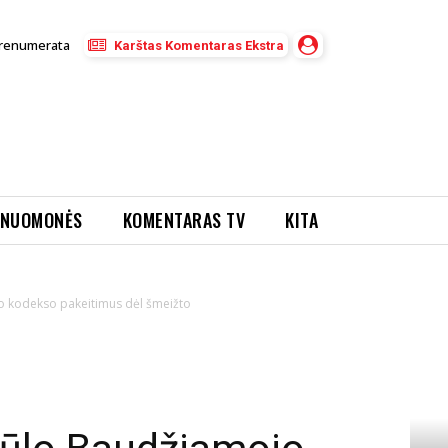
renumerata
Karštas Komentaras Ekstra
NUOMONĖS
KOMENTARAS TV
KITA
o kodekso pakeitimus dėl šmeižto