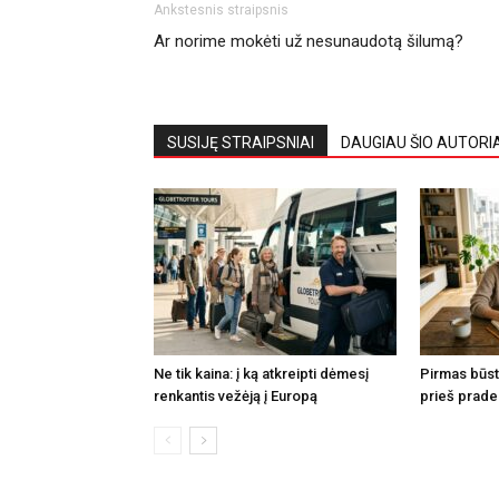
Ankstesnis straipsnis
Ar norime mokėti už nesunaudotą šilumą?
SUSIJĘ STRAIPSNIAI
DAUGIAU ŠIO AUTORI
Ne tik kaina: į ką atkreipti dėmesį
Pirmas būsta
renkantis vežėją į Europą
prieš prade