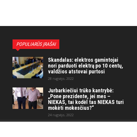
POPULIARŪS ĮRAŠAI
Skandalas: elektros gamintojai
nori parduoti elektrą po 10 centų,
valdžios atstovai purtosi
28 rugsėjo, 2022
Jurbarkiečiui trūko kantrybė:
„Pone prezidente, jei mes –
NIEKAS, tai kodėl tas NIEKAS turi
mokėti mokesčius?“
24 rugsėjo, 2022
Maitvanagių puota rengiama
artėjančio didelio karo ir