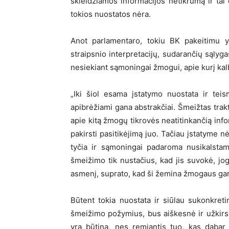
skleidžiamos informacijos netikrumą ir t
tokios nuostatos nėra.
Anot parlamentaro, tokiu BK pakeitimu yr
straipsnio interpretacijų, sudarančių sąlyg
nesiekiant sąmoningai žmogui, apie kurį kal
„Iki šiol esama įstatymo nuostata ir tei
apibrėžiami gana abstrakčiai. Šmeižtas tra
apie kitą žmogų tikrovės neatitinkančią info
pakirsti pasitikėjimą juo. Tačiau įstatyme 
tyčia ir sąmoningai padaroma nusikalstam
šmeižimo tik nustačius, kad jis suvokė, jog 
asmenį, suprato, kad ši žemina žmogaus garb
Būtent tokia nuostata ir siūlau sukonkret
šmeižimo požymius, bus aiškesnė ir užkirs k
yra būtina, nes remiantis tuo, kas dabar 