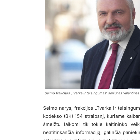
Seimo frakcijos „Tvarka ir teisingumas“ seniūnas Valentina
Seimo narys, frakcijos „Tvarka ir teising
kodekso (BK) 154 straipsnį, kuriame kalbam
šmeižtu laikomi tik tokie kaltininko vei
neatitinkančią informaciją, galinčią panie