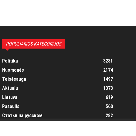
POPULIARIOS KATEGORIJOS
Politika
3281
Nuomonės
2174
Teisėsauga
1497
Aktualu
1373
Lietuva
619
Pasaulis
560
Статьи на русском
282
Articles in english
160
Muzika
116