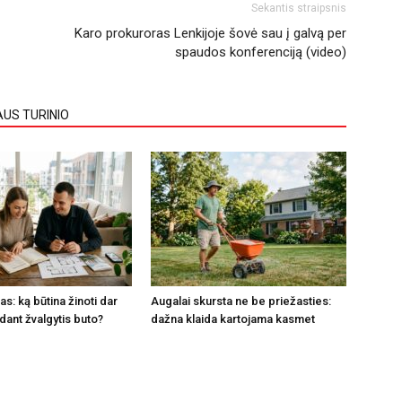
Sekantis straipsnis
Karo prokuroras Lenkijoje šovė sau į galvą per
spaudos konferenciją (video)
AUS TURINIO
s: ką būtina žinoti dar
Augalai skursta ne be priežasties:
dant žvalgytis buto?
dažna klaida kartojama kasmet