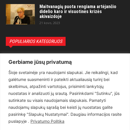
Maitvanagių puota rengiama artėjančio
didelio karo ir visuotinės krizės
akivaizdoje
21 kovo, 2023
POPULIARIOS KATEGORIJOS
Politika
3281
Gerbiame jūsų privatumą
Nuomonės
2174
Šioje svetainėje yra naudojami slapukai. Jie reikalingi, kad
Teisėsauga
1497
galėtume suasmeninti ir pateikti aktualiausią turinį bei
Aktualu
1373
skelbimus, atpažinti vartotojus, prisiminti lankytojų
Lietuva
619
nuostatas ir analizuoti jų srautą. Pasirinkdami "Sutinku", jūs
sutinkate su visais naudojamais slapukais. Pamatyti
Pasaulis
560
naudojamų slapukų sąrašą bei keisti jų nuostatas galite
Статьи на русском
282
pasirinkę "Slapukų Nustatymai". Daugiau informacijos rasite
Articles in english
160
puslapyje .
Privatumo Politika
Muzika
116