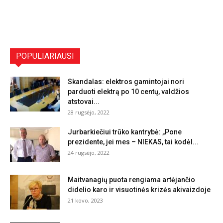
POPULIARIAUSI
Skandalas: elektros gamintojai nori
parduoti elektrą po 10 centų, valdžios
atstovai...
28 rugsėjo, 2022
Jurbarkiečiui trūko kantrybė: „Pone
prezidente, jei mes – NIEKAS, tai kodėl...
24 rugsėjo, 2022
Maitvanagių puota rengiama artėjančio
didelio karo ir visuotinės krizės akivaizdoje
21 kovo, 2023