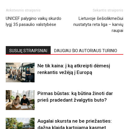
Ankstesnis straipsnis
Sekantis straipsnis
UNICEF palygino vaikų skurdo
Lietuvoje šešiolikmečiui
lygį 35 pasaulio valstybėse
nustatyta reta liga – karvių
raupai
SUSIJĘ STRAIPSNIAI
DAUGIAU ŠIO AUTORIAUS TURINIO
Ne tik kaina: į ką atkreipti dėmesį
renkantis vežėją į Europą
Pirmas būstas: ką būtina žinoti dar
prieš pradedant žvalgytis buto?
Augalai skursta ne be priežasties:
dažna klaida kartojama kasmet