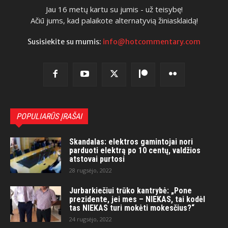
Jau 16 metų kartu su jumis - už teisybę!
Ačiū jums, kad palaikote alternatyvią žiniasklaidą!
Susisiekite su mumis:
info@hotcommentary.com
POPULIARŪS ĮRAŠAI
Skandalas: elektros gamintojai nori
parduoti elektrą po 10 centų, valdžios
atstovai purtosi
28 rugsėjo, 2022
Jurbarkiečiui trūko kantrybė: „Pone
prezidente, jei mes – NIEKAS, tai kodėl
tas NIEKAS turi mokėti mokesčius?“
24 rugsėjo, 2022