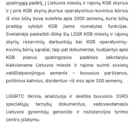
ypatingąją padėtį, į Lietuvos miestų ir rajonų KGB skyrius
ir į prie KGB skyrių įkurtus operatyvinius-kovinius būrius
iš viso būtų buvę sutelkta apie 2000 asmenų, kurie būtų
pradėję vykdyti KGB jiems numatytas funkcijas.
Svetainėje paskelbti išlikę šių LSSR KGB miestų ir rajonų
skyrių rezervinių darbuotojų bei KGB operatyvinių-
kovinių būrių sąrašai, taip pat dokumentai, liudijantys apie
KGB planus ypatingosios padėties laikotarpiu
kiekviename Lietuvos mieste ir rajone suimti sovietų
valdžiaipavojingus asmenis – buvusius partizanus,
politinius kalinius, disidentus –iš viso apie 300 asmenų.
LGGRTC tikrina, analizuoja ir skelbia buvusios SSRS
specialiųjų tarnybų dokumentus, vadovaudamasis
Lietuvos gyventojų genocido ir rezistencijos tyrimo
centro įstatymu.