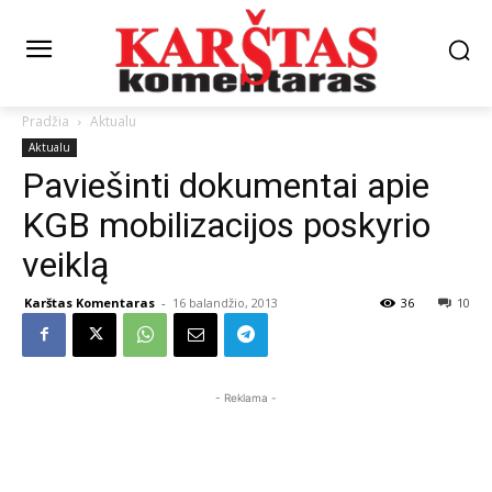
Pradžia
Aktualu
Aktualu
Paviešinti dokumentai apie
KGB mobilizacijos poskyrio
veiklą
Karštas Komentaras
-
16 balandžio, 2013
36
10
- Reklama -