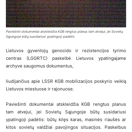
Paviešinti dokumentai atskleidžia KGB rengtus planus tam atvejui, jei Sovietų
Sąjungoje būtų susidariusi ypatingoji padėtis
Lietuvos gyventojų genocido ir rezistencijos tyrimo
centras (LGGRTC) paskelbė Lietuvos ypatingajame
archyve saugomus dokumentus,
liudijančius apie LSSR KGB mobilizacijos poskyrio veiklą
Lietuvos miestuose ir rajonuose.
Paviešinti dokumentai atskleidžia KGB rengtus planus
tam atvejui, jei Sovietų Sąjungoje būtų susidariusi
ypatingoji padėtis: būtų kilęs karas, masinės riaušės ar
kitos sovietų valdžiai pavojingos situacijos. Paskelbus