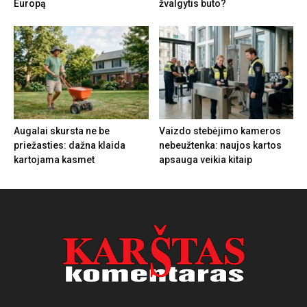
Europą
žvalgytis buto?
Augalai skursta ne be
Vaizdo stebėjimo kameros
priežasties: dažna klaida
nebeužtenka: naujos kartos
kartojama kasmet
apsauga veikia kitaip