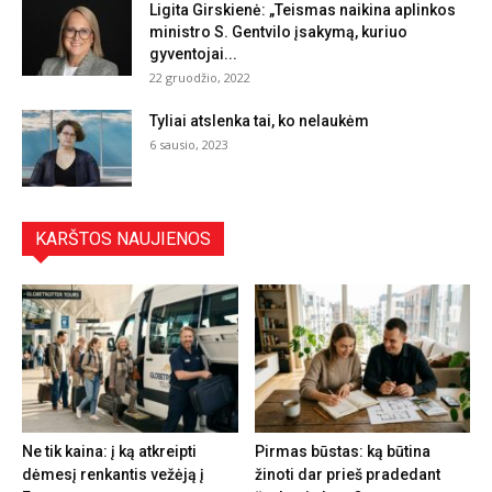
Ligita Girskienė: „Teismas naikina aplinkos
ministro S. Gentvilo įsakymą, kuriuo
gyventojai...
22 gruodžio, 2022
Tyliai atslenka tai, ko nelaukėm
6 sausio, 2023
KARŠTOS NAUJIENOS
Ne tik kaina: į ką atkreipti
Pirmas būstas: ką būtina
dėmesį renkantis vežėją į
žinoti dar prieš pradedant