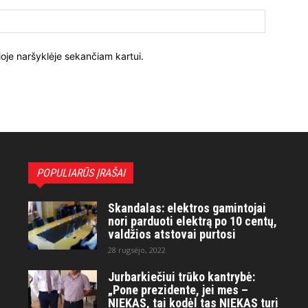
ioje naršyklėje sekančiam kartui.
POPULIARŪS ĮRAŠAI
Skandalas: elektros gamintojai
nori parduoti elektrą po 10 centų,
valdžios atstovai purtosi
28 rugsėjo, 2022
Jurbarkiečiui trūko kantrybė:
„Pone prezidente, jei mes –
NIEKAS, tai kodėl tas NIEKAS turi