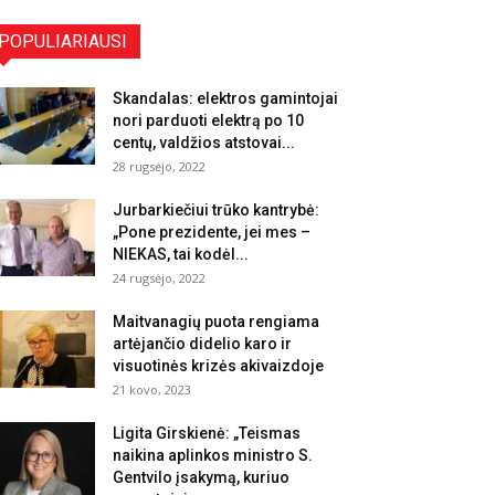
POPULIARIAUSI
Skandalas: elektros gamintojai
nori parduoti elektrą po 10
centų, valdžios atstovai...
28 rugsėjo, 2022
Jurbarkiečiui trūko kantrybė:
„Pone prezidente, jei mes –
NIEKAS, tai kodėl...
24 rugsėjo, 2022
Maitvanagių puota rengiama
artėjančio didelio karo ir
visuotinės krizės akivaizdoje
21 kovo, 2023
Ligita Girskienė: „Teismas
naikina aplinkos ministro S.
Gentvilo įsakymą, kuriuo