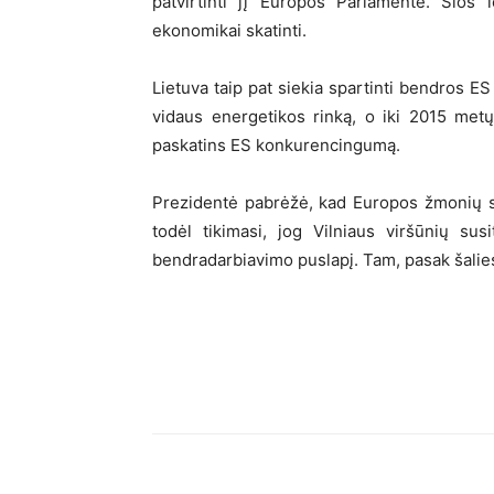
patvirtinti jį Europos Parlamente. Šios
ekonomikai skatinti.
Lietuva taip pat siekia spartinti bendros E
vidaus energetikos rinką, o iki 2015 metų
paskatins ES konkurencingumą.
Prezidentė pabrėžė, kad Europos žmonių s
todėl tikimasi, jog Vilniaus viršūnių su
bendradarbiavimo puslapį. Tam, pasak šalies