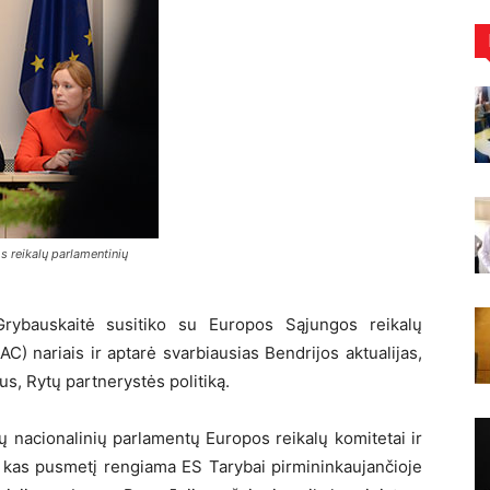
s reikalų parlamentinių
Grybauskaitė susitiko su Europos Sąjungos reikalų
) nariais ir aptarė svarbiausias Bendrijos aktualijas,
s, Rytų partnerystės politiką.
ų nacionalinių parlamentų Europos reikalų komitetai ir
a kas pusmetį rengiama ES Tarybai pirmininkaujančioje