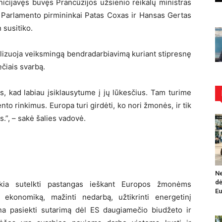
 inicijavęs buvęs Prancūzijos užsienio reikalų ministras
 Parlamento pirmininkai Patas Coxas ir Hansas Gertas
 susitiko.
olizuoja veiksmingą bendradarbiavimą kuriant stipresnę
ečiais svarbą.
s, kad labiau įsiklausytume į jų lūkesčius. Tam turime
to rinkimus. Europa turi girdėti, ko nori žmonės, ir tik
.”, – sakė šalies vadovė.
Ne
dė
iekia sutelkti pastangas ieškant Europos žmonėms
Eu
 ekonomiką, mažinti nedarbą, užtikrinti energetinį
a pasiekti sutarimą dėl ES daugiamečio biudžeto ir