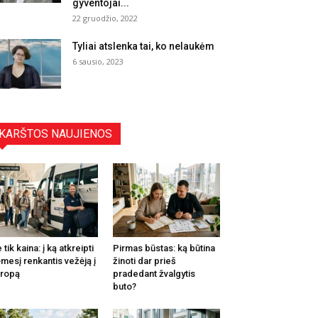
gyventojai...
22 gruodžio, 2022
Tyliai atslenka tai, ko nelaukėm
6 sausio, 2023
KARŠTOS NAUJIENOS
 tik kaina: į ką atkreipti
Pirmas būstas: ką būtina
mesį renkantis vežėją į
žinoti dar prieš
ropą
pradedant žvalgytis
buto?