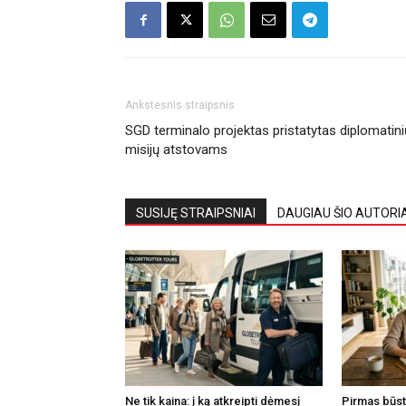
Ankstesnis straipsnis
SGD terminalo projektas pristatytas diplomatini
misijų atstovams
SUSIJĘ STRAIPSNIAI
DAUGIAU ŠIO AUTORI
Ne tik kaina: į ką atkreipti dėmesį
Pirmas būsta