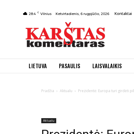
C
Kontaktai
Ketvirtadienis, 6 rugpjūčio, 2026
28.4
Vilnius
LIETUVA
PASAULIS
LAISVALAIKIS
Pradžia
Aktualu
Prezidentė: Europa turi girdėti pil
Aktualu