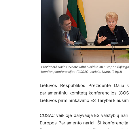
Prezidentė Dalia Grybauskaitė susitiko su Europos Sąjungo
komitetų konferencijos (COSAC) nariais. Nuotr. iš lrp.lt
Lietuvos Respublikos Prezidentė Dalia 
parlamentinių komitetų konferencijos (COSAC
Lietuvos pirmininkavimo ES Tarybai klausimu
COSAC veikloje dalyvauja ES valstybių nari
Europos Parlamento nariai. Ši konferencij