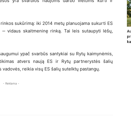
 lėšos yra svarbios naujoms darbo vietoms kurti ir
S rinkos sukūrimą: iki 2014 metų planuojama sukurti ES
 ‒ vidaus skaitmeninę rinką. Tai leis sutaupyti lėšų,
Au
pr
ka
augumui ypač svarbūs santykiai su Rytų kaimynėmis,
sitikimas atvers naują ES ir Rytų partnerystės šalių
 vadovės, reikia visų ES šalių sutelktų pastangų.
- Reklama -