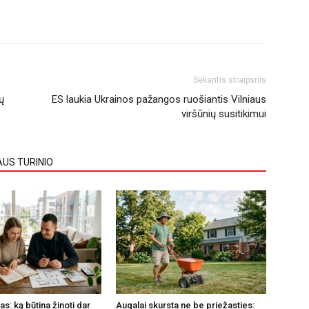
Sekantis straipsnis
ų
ES laukia Ukrainos pažangos ruošiantis Vilniaus
viršūnių susitikimui
AUS TURINIO
s: ką būtina žinoti dar
Augalai skursta ne be priežasties: