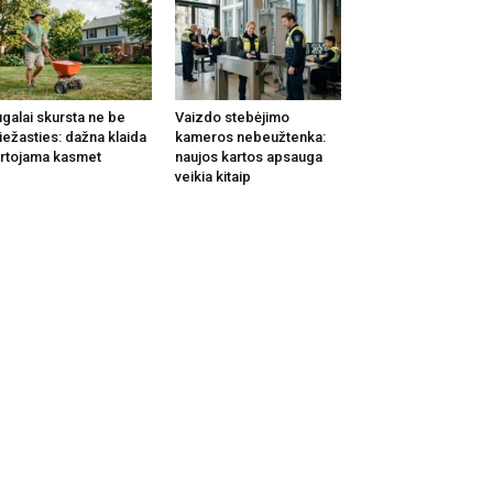
galai skursta ne be
Vaizdo stebėjimo
iežasties: dažna klaida
kameros nebeužtenka:
rtojama kasmet
naujos kartos apsauga
veikia kitaip