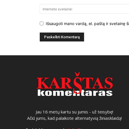
Išsaugoti mano vardą, el. paštą ir svetainę š
Jau 16 metų kartu su jumis - už teisybę!
Ačiū jums, kad palaikote alternatyvią žiniasklaidą!