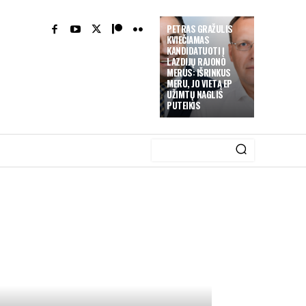
PETRAS GRAŽULIS
KVIEČIAMAS
KANDIDATUOTI Į
LAZDIJŲ RAJONO
MERUS: IŠRINKUS
MERU, JO VIETĄ EP
UŽIMTŲ NAGLIS
PUTEIKIS