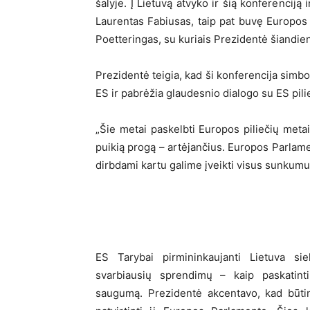
šalyje. Į Lietuvą atvyko ir šią konferenciją
Laurentas Fabiusas, taip pat buvę Europos
Poetteringas, su kuriais Prezidentė šiandien
Prezidentė teigia, kad ši konferencija simb
ES ir pabrėžia glaudesnio dialogo su ES pili
„Šie metai paskelbti Europos piliečių metai
puikią progą – artėjančius. Europos Parlamen
dirbdami kartu galime įveikti visus sunkumus
ES Tarybai pirmininkaujanti Lietuva s
svarbiausių sprendimų – kaip paskatinti
saugumą. Prezidentė akcentavo, kad būtin