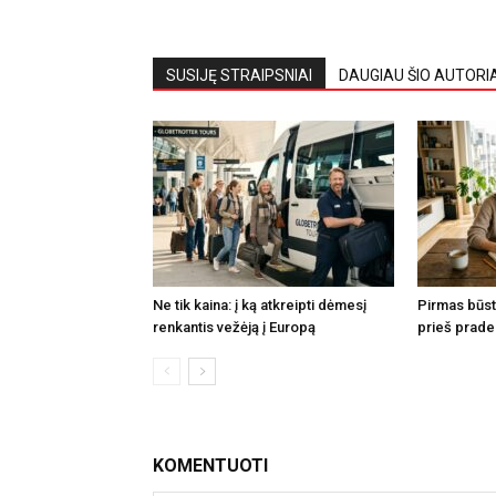
SUSIJĘ STRAIPSNIAI
DAUGIAU ŠIO AUTORI
Ne tik kaina: į ką atkreipti dėmesį
Pirmas būsta
renkantis vežėją į Europą
prieš prade
KOMENTUOTI