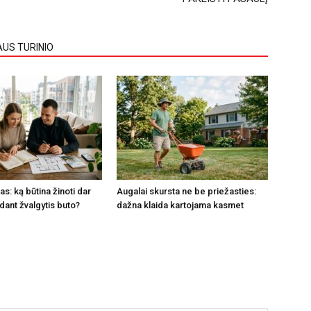
AUS TURINIO
s: ką būtina žinoti dar
Augalai skursta ne be priežasties:
dant žvalgytis buto?
dažna klaida kartojama kasmet