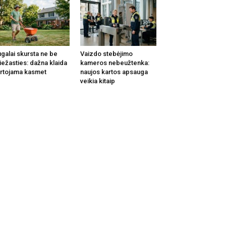
galai skursta ne be
Vaizdo stebėjimo
iežasties: dažna klaida
kameros nebeužtenka:
rtojama kasmet
naujos kartos apsauga
veikia kitaip