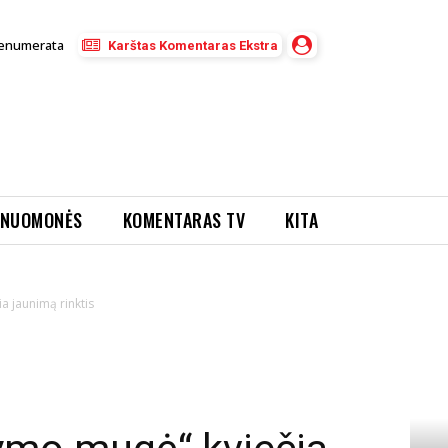
enumerata
Karštas Komentaras Ekstra
NUOMONĖS
KOMENTARAS TV
KITA
a jaunimą rinktis