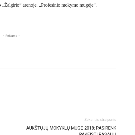
o „Žalgirio“ arenoje, „Profesinio mokymo mugėje“.
- Reklama -
Sekantis straipsnis
AUKŠTŲJŲ MOKYKLŲ MUGĖ 2018: PASIRENK
PAKEISTI PASAULĮ