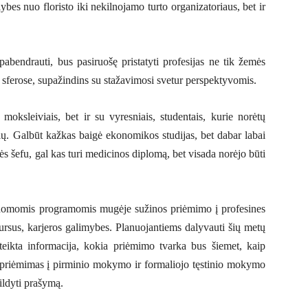
ybes nuo floristo iki nekilnojamo turto organizatoriaus, bet ir
bendrauti, bus pasiruošę pristatyti profesijas ne tik žemės
ių sferose, supažindins su stažavimosi svetur perspektyvomis.
oksleiviais, bet ir su vyresniais, studentais, kurie norėtų
džių. Galbūt kažkas baigė ekonomikos studijas, bet dabar labai
uvės šefu, gal kas turi medicinos diplomą, bet visada norėjo būti
domomis programomis mugėje sužinos priėmimo į profesines
rsus, karjeros galimybes. Planuojantiems dalyvauti šių metų
eikta informacija, kokia priėmimo tvarka bus šiemet, kaip
riėmimas į pirminio mokymo ir formaliojo tęstinio mokymo
pildyti prašymą.