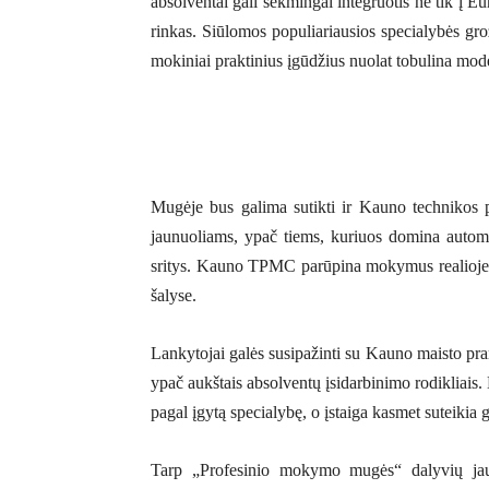
absolventai gali sėkmingai integruotis ne tik į E
rinkas. Siūlomos populiariausios specialybės gro
mokiniai praktinius įgūdžius nuolat tobulina mo
Mugėje bus galima sutikti ir Kauno technikos p
jaunuoliams, ypač tiems, kuriuos domina automob
sritys. Kauno TPMC parūpina mokymus realioje da
šalyse.
Lankytojai galės susipažinti su Kauno maisto p
ypač aukštais absolventų įsidarbinimo rodikliais.
pagal įgytą specialybę, o įstaiga kasmet suteiki
Tarp „Profesinio mokymo mugės“ dalyvių jaun