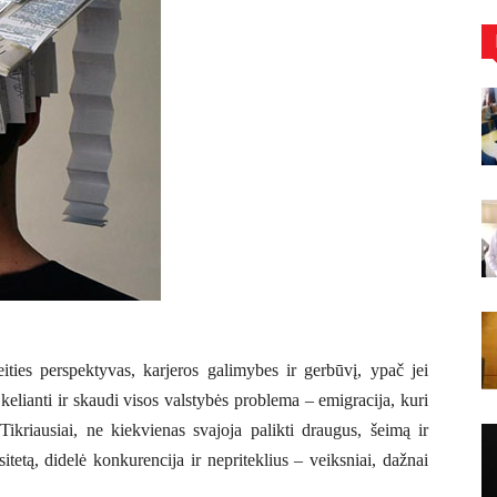
ties perspektyvas, karjeros galimybes ir gerbūvį, ypač jei
lianti ir skaudi visos valstybės problema – emigracija, kuri
Tikriausiai, ne kiekvienas svajoja palikti draugus, šeimą ir
sitetą, didelė konkurencija ir nepriteklius – veiksniai, dažnai