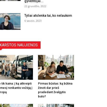
gyventojai...
22 gruodžio, 2022
Tyliai atslenka tai, ko nelaukėm
6 sausio, 2023
KARŠTOS NAUJIENOS
 tik kaina: į ką atkreipti
Pirmas būstas: ką būtina
mesį renkantis vežėją į
žinoti dar prieš
ropą
pradedant žvalgytis
buto?