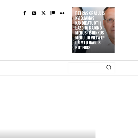
PETRAS GRAŽULIS
KVIEČIAMAS
KANDIDATUOTI Į
LAZDIJŲ RAJONO
MERUS: IŠRINKUS
MERU, JO VIETĄ EP
UŽIMTŲ NAGLIS
PUTEIKIS