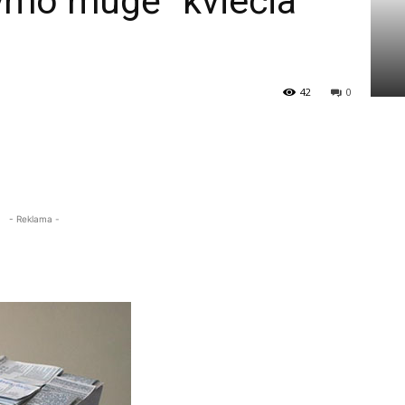
ymo mugė“ kviečia
42
0
- Reklama -