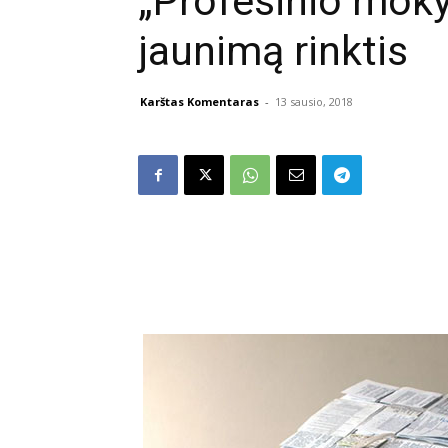
„Profesinio mok
jaunimą rinktis
Karštas Komentaras
-
13 sausio, 2018