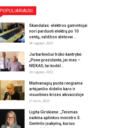
POPULIARIAUSI
Skandalas: elektros gamintojai
nori parduoti elektrą po 10
centų, valdžios atstovai...
28 rugsėjo, 2022
Jurbarkiečiui trūko kantrybė:
„Pone prezidente, jei mes –
NIEKAS, tai kodėl...
24 rugsėjo, 2022
Maitvanagių puota rengiama
artėjančio didelio karo ir
visuotinės krizės akivaizdoje
21 kovo, 2023
Ligita Girskienė: „Teismas
naikina aplinkos ministro S.
Gentvilo įsakymą, kuriuo