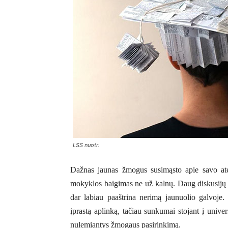
LSS nuotr.
Dažnas jaunas žmogus susimąsto apie savo atei
mokyklos baigimas ne už kalnų. Daug diskusijų ke
dar labiau paaštrina nerimą jaunuolio galvoje. 
įprastą aplinką, tačiau sunkumai stojant į univer
nulemiantys žmogaus pasirinkimą.