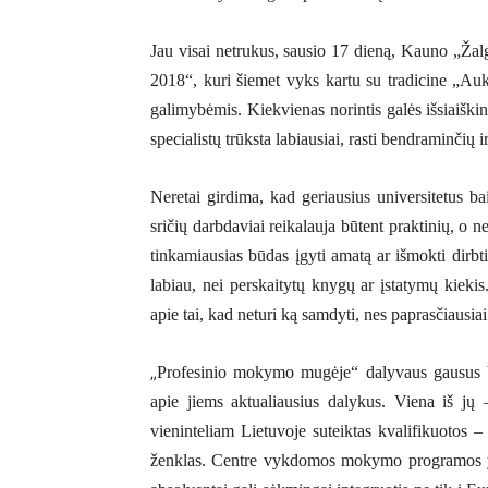
Jau visai netrukus, sausio 17 dieną, Kauno „Žal
2018“, kuri šiemet vyks kartu su tradicine „A
galimybėmis. Kiekvienas norintis galės išsiaiškin
specialistų trūksta labiausiai
, rasti bendraminčių i
Neretai girdima, kad geriausius universitetus b
sričių darbdaviai reikalauja būtent praktinių, o n
tinkamiausias būdas įgyti amatą ar išmokti dirbti
labiau, nei perskaitytų knygų ar įstatymų kiekis
apie tai, kad neturi ką samdyti, nes paprasčiausiai
„
Profesinio mokymo mugėje“ dalyvaus gausus bū
apie jiems aktualiausius dalykus. Viena iš j
vieninteliam Lietuvoje suteiktas kvalifikuotos 
ženklas. Centre vykdomos mokymo programos yra