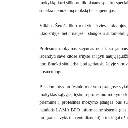
mokyklą, kuri siūlo ne tik plataus spektro special
suteikia nemokamą mokslą bei stipendijas.
Vilkijos Žemės ūkio mokykla kvies lankytojus pa
ūkio srityje, bet ir naujas – slaugos ir automobil
Profesinis mokymas siejamas ne tik su jaunais m
išbandyti save kitose srityse ar įgyti naujų įgū
nori išmokti siūti arba tapti geriausiu šalyje virt
kosmetologu.
Besidomintys profesinio mokymo įstaigose vyk
mokyklas sąlygas, tęstinio profesinio mokymo ku
priėmime į profesines mokymo įstaigas bus sut
naudotis LAMA BPO informacine sistema (nes p
programas vyks tik centralizuotai) ir teisingai už