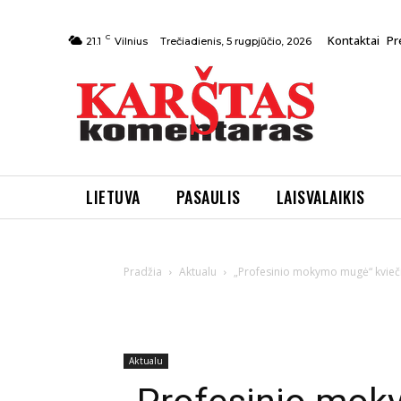
C
Kontaktai
Pr
Trečiadienis, 5 rugpjūčio, 2026
21.1
Vilnius
LIETUVA
PASAULIS
LAISVALAIKIS
Pradžia
Aktualu
„Profesinio mokymo mugė“ kvieči
Aktualu