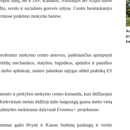
uropos šalių, bet ir JAV, Kanados, Australijos bei Azijos darbo
žio, verslo ir socialinės gerovės srityse. Centre besimokantys
derniose praktinio mokymo bazėse.
Au
pr
ka
rofesinio mokymo centro atstovus, padėsiančius apsispręsti
ilių mechanikos, statybos, logistikos, apdailos ir panašios
rbo aplinkoje, sudaro palankias sąlygas atlikti praktiką ES
ramonės ir prekybos mokymo centro komanda, kuri didžiuojasi
 Kiekvienais metais didžioji dalis baigusiųjų gauna darbo vietą
a galimybes mokiniams dalyvauti
Erasmus
+
projektuose.
imas galės išvysti ir Kauno buitinių paslaugų ir verslo