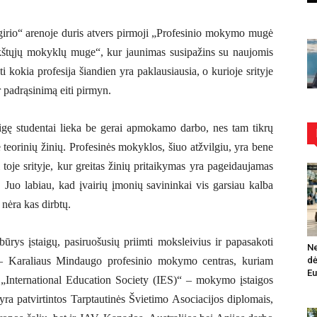
girio“ arenoje duris atvers pirmoji „Profesinio mokymo
mugė
ukštųjų mokyklų muge“, kur jaunimas susipažins su naujomis
ti kokia profesija šiandien yra paklausiausia,
o kurioje srityje
r padrąsinimą eiti pirmyn.
aigę studentai lieka be gerai apmokamo darbo, nes tam tikrų
e teorinių žinių. Profesinės mokyklos, šiuo atžvilgiu, yra bene
 toje srityje, kur greitas žinių pritaikymas yra pageidaujamas
. Juo labiau, kad įvairių įmonių savininkai vis garsiau kalba
 nėra kas dirbtų.
rys įstaigų, pasiruošusių
priimti moksleivius ir papasakoti
Ne
ų – Karaliaus Mindaugo profesinio mokymo centras, kuriam
dė
Eu
– „International Education Society (IES)“ – mokymo įstaigos
 patvirtintos Tarptautinės Švietimo Asociacijos diplomais,