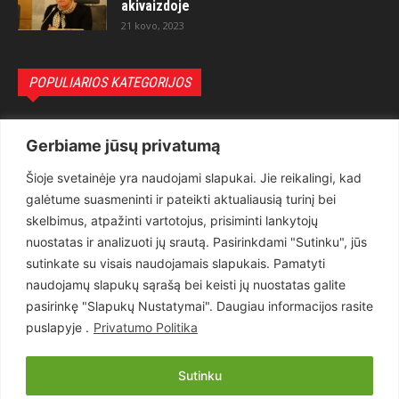
akivaizdoje
21 kovo, 2023
POPULIARIOS KATEGORIJOS
Politika
3281
Gerbiame jūsų privatumą
Nuomonės
2174
Šioje svetainėje yra naudojami slapukai. Jie reikalingi, kad
Teisėsauga
1497
galėtume suasmeninti ir pateikti aktualiausią turinį bei
Aktualu
1373
skelbimus, atpažinti vartotojus, prisiminti lankytojų
Lietuva
619
nuostatas ir analizuoti jų srautą. Pasirinkdami "Sutinku", jūs
sutinkate su visais naudojamais slapukais. Pamatyti
Pasaulis
560
naudojamų slapukų sąrašą bei keisti jų nuostatas galite
Статьи на русском
282
pasirinkę "Slapukų Nustatymai". Daugiau informacijos rasite
Articles in english
160
puslapyje .
Privatumo Politika
Muzika
116
Sutinku