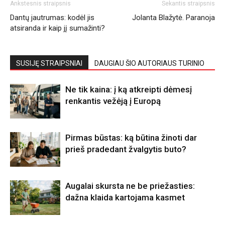
Ankstesnis straipsnis
Sekantis straipsnis
Dantų jautrumas: kodėl jis
Jolanta Blažytė. Paranoja
atsiranda ir kaip jį sumažinti?
SUSIJĘ STRAIPSNIAI
DAUGIAU ŠIO AUTORIAUS TURINIO
Ne tik kaina: į ką atkreipti dėmesį
renkantis vežėją į Europą
Pirmas būstas: ką būtina žinoti dar
prieš pradedant žvalgytis buto?
Augalai skursta ne be priežasties:
dažna klaida kartojama kasmet