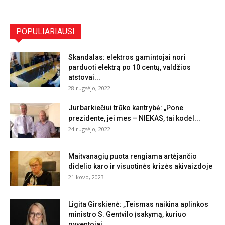
POPULIARIAUSI
Skandalas: elektros gamintojai nori
parduoti elektrą po 10 centų, valdžios
atstovai...
28 rugsėjo, 2022
Jurbarkiečiui trūko kantrybė: „Pone
prezidente, jei mes – NIEKAS, tai kodėl...
24 rugsėjo, 2022
Maitvanagių puota rengiama artėjančio
didelio karo ir visuotinės krizės akivaizdoje
21 kovo, 2023
Ligita Girskienė: „Teismas naikina aplinkos
ministro S. Gentvilo įsakymą, kuriuo
gyventojai...