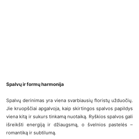
Spalvų ir formų harmonija
Spalvų derinimas yra viena svarbiausių floristų užduočių.
Jie kruopščiai apgalvoja, kaip skirtingos spalvos papildys
viena kitą ir sukurs tinkamą nuotaiką. Ryškios spalvos gali
išreikšti energiją ir džiaugsmą, o švelnios pastelės –
romantiką ir subtilumą.