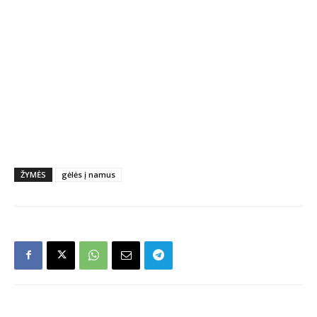
ŽYMĖS
gėlės į namus