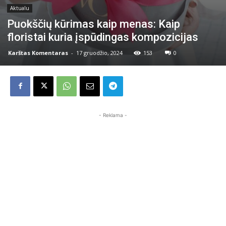
Aktualu
Puokščių kūrimas kaip menas: Kaip
floristai kuria įspūdingas kompozicijas
Karštas Komentaras
-
17 gruodžio, 2024
153
0
- Reklama -