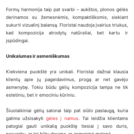
Formų harmonija taip pat svarbi – aukštos, plonos gėlės
derinamos su žemesnėmis, kompaktiškomis, siekiant
sukurti vizualinį balansą. Floristai naudoja įvairius triukus,
kad kompozicija atrodytų natūraliai, bet kartu ir
įspūdingai.
Unikalumas ir asmeniškumas
Kiekviena puokštė yra unikali. Floristai dažnai klausia
klientų apie jų pageidavimus, progą ar net gavėjo
asmenybę. Tokiu būdu gėlių kompozicija tampa ne tik
estetiniu, bet ir emociniu kūriniu.
Šiuolaikiniai gėlių salonai taip pat siūlo paslaugą, kuria
galima užsisakyti
gėles į namus
. Tai leidžia klientams
patogiai gauti unikalią puokštę tiesiai į savo duris,
nesvarbu, ar tai būtų dovana, ar asmeninė malonė.