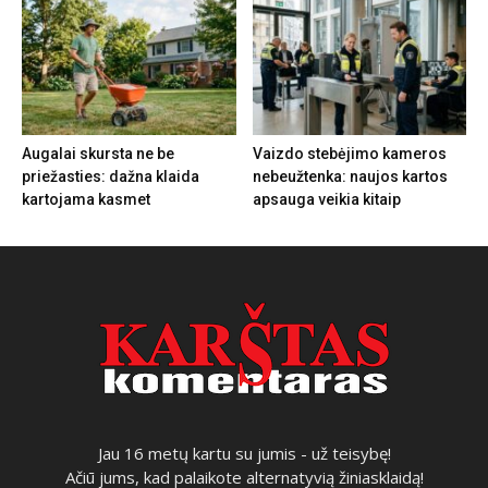
Augalai skursta ne be
Vaizdo stebėjimo kameros
priežasties: dažna klaida
nebeužtenka: naujos kartos
kartojama kasmet
apsauga veikia kitaip
Jau 16 metų kartu su jumis - už teisybę!
Ačiū jums, kad palaikote alternatyvią žiniasklaidą!