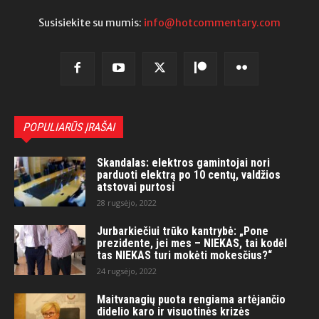
Susisiekite su mumis:
info@hotcommentary.com
POPULIARŪS ĮRAŠAI
Skandalas: elektros gamintojai nori
parduoti elektrą po 10 centų, valdžios
atstovai purtosi
28 rugsėjo, 2022
Jurbarkiečiui trūko kantrybė: „Pone
prezidente, jei mes – NIEKAS, tai kodėl
tas NIEKAS turi mokėti mokesčius?“
24 rugsėjo, 2022
Maitvanagių puota rengiama artėjančio
didelio karo ir visuotinės krizės