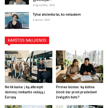
22 gruodžio, 2022
Tyliai atslenka tai, ko nelaukėm
6 sausio, 2023
KARŠTOS NAUJIENOS
Ne tik kaina: į ką atkreipti
Pirmas būstas: ką būtina
dėmesį renkantis vežėją į
žinoti dar prieš pradedant
Europą
žvalgytis buto?