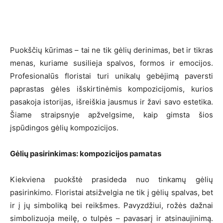
Puokščių kūrimas – tai ne tik gėlių derinimas, bet ir tikras
menas, kuriame susilieja spalvos, formos ir emocijos.
Profesionalūs floristai turi unikalų gebėjimą paversti
paprastas gėles išskirtinėmis kompozicijomis, kurios
pasakoja istorijas, išreiškia jausmus ir žavi savo estetika.
Šiame straipsnyje apžvelgsime, kaip gimsta šios
įspūdingos gėlių kompozicijos.
Gėlių pasirinkimas: kompozicijos pamatas
Kiekviena puokštė prasideda nuo tinkamų gėlių
pasirinkimo. Floristai atsižvelgia ne tik į gėlių spalvas, bet
ir į jų simboliką bei reikšmes. Pavyzdžiui, rožės dažnai
simbolizuoja meilę, o tulpės – pavasarį ir atsinaujinimą.