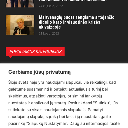
24 rugsėjo, 2022
Maitvanagių puota rengiama artėjančio
didelio karo ir visuotinės krizės
akivaizdoje
21 kovo, 2023
POPULIARIOS KATEGORIJOS
Politika
3281
Gerbiame jūsų privatumą
Nuomonės
2174
Šioje svetainėje yra naudojami slapukai. Jie reikalingi, kad
Teisėsauga
1497
galėtume suasmeninti ir pateikti aktualiausią turinį bei
Aktualu
1373
skelbimus, atpažinti vartotojus, prisiminti lankytojų
Lietuva
619
nuostatas ir analizuoti jų srautą. Pasirinkdami "Sutinku", jūs
sutinkate su visais naudojamais slapukais. Pamatyti
Pasaulis
560
naudojamų slapukų sąrašą bei keisti jų nuostatas galite
Статьи на русском
282
pasirinkę "Slapukų Nustatymai". Daugiau informacijos rasite
Articles in english
160