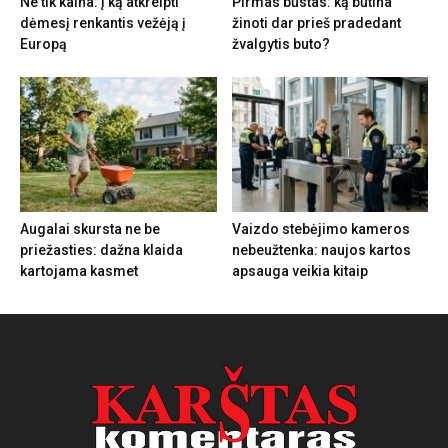
Ne tik kaina: į ką atkreipti
Pirmas būstas: ką būtina
dėmesį renkantis vežėją į
žinoti dar prieš pradedant
Europą
žvalgytis buto?
Augalai skursta ne be
Vaizdo stebėjimo kameros
priežasties: dažna klaida
nebeužtenka: naujos kartos
kartojama kasmet
apsauga veikia kitaip