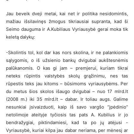
Jau beveik dveji metai, kai net ir politika nesidomintis,
mažiau išsilavinęs žmogus tikriausiai supranta, kad ši
Seimo dauguma ir A.Kubiliaus Vyriausybė gerai moka tik
keletą dalykų:
-Skolintis tol, kol dar kas nors skolina, ir ne palankiomis
sąlygomis, o iš užsienio bankų dvigubai aukštesnėmis
palūkanomis. O kas gi jam – premjerui, kuriam tikrai
neteks rūpintis valstybės skolų grąžinimu, nes tas
rūpestis teks jau kitoms – būsimoms vyriausybėms. Per
du metus šios skolos išaugo dvigubai – nuo 17 mlrd.lt
(2008 m.) iki 35 mlrd.lt – dabar. Ir toliau augs. Galime
nesunkiai įsivaizduoti, kaip iš savo vargšo “įpėdinio”
netolimoje ateityje tyčiosis tas pats A. Kubilius ir jo
bendražygiai, piktindamiesi, kad ta po jų atėjusi -
Vyriausybė, kuriai kilpa jau dabar neriama, per mėnesį ar