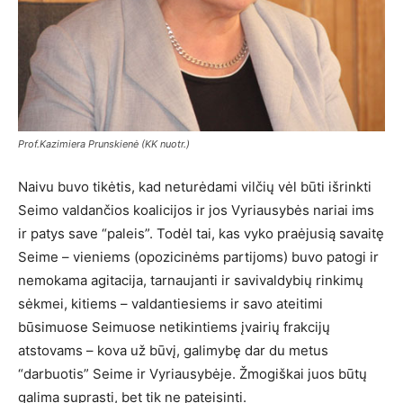
Prof.Kazimiera Prunskienė (KK nuotr.)
Naivu buvo tikėtis, kad neturėdami vilčių vėl būti išrinkti
Seimo valdančios koalicijos ir jos Vyriausybės nariai ims
ir patys save “paleis”. Todėl tai, kas vyko praėjusią savaitę
Seime – vieniems (opozicinėms partijoms) buvo patogi ir
nemokama agitacija, tarnaujanti ir savivaldybių rinkimų
sėkmei, kitiems – valdantiesiems ir savo ateitimi
būsimuose Seimuose netikintiems įvairių frakcijų
atstovams – kova už būvį, galimybę dar du metus
“darbuotis” Seime ir Vyriausybėje. Žmogiškai juos būtų
galima suprasti, bet tik ne pateisinti.