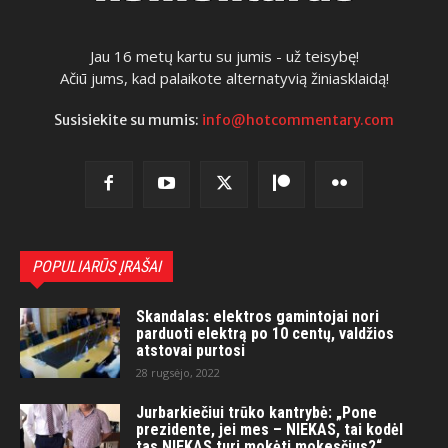
Jau 16 metų kartu su jumis - už teisybę!
Ačiū jums, kad palaikote alternatyvią žiniasklaidą!
Susisiekite su mumis:
info@hotcommentary.com
POPULIARŪS ĮRAŠAI
Skandalas: elektros gamintojai nori
parduoti elektrą po 10 centų, valdžios
atstovai purtosi
28 rugsėjo, 2022
Jurbarkiečiui trūko kantrybė: „Pone
prezidente, jei mes – NIEKAS, tai kodėl
tas NIEKAS turi mokėti mokesčius?“