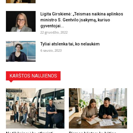
Ligita Girskienė: „Teismas naikina aplinkos
ministro S. Gentvilo įsakymą, kuriuo
gyventojai...
22 gruodžio, 2022
Tyliai atslenka tai, ko nelaukėm
6 sausio, 2023
KARŠTOS NAUJIENOS