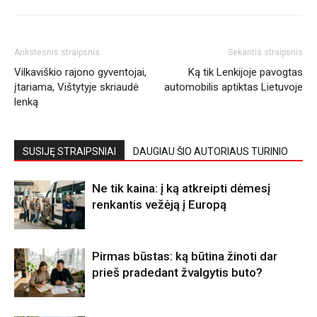
Ankstesnis straipsnis
Sekantis straipsnis
Vilkaviškio rajono gyventojai,
Ką tik Lenkijoje pavogtas
įtariama, Vištytyje skriaudė
automobilis aptiktas Lietuvoje
lenką
SUSIJĘ STRAIPSNIAI
DAUGIAU ŠIO AUTORIAUS TURINIO
Ne tik kaina: į ką atkreipti dėmesį
renkantis vežėją į Europą
Pirmas būstas: ką būtina žinoti dar
prieš pradedant žvalgytis buto?