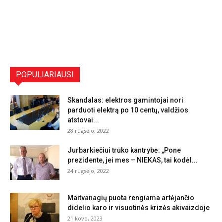
POPULIARIAUSI
Skandalas: elektros gamintojai nori
parduoti elektrą po 10 centų, valdžios
atstovai...
28 rugsėjo, 2022
Jurbarkiečiui trūko kantrybė: „Pone
prezidente, jei mes – NIEKAS, tai kodėl...
24 rugsėjo, 2022
Maitvanagių puota rengiama artėjančio
didelio karo ir visuotinės krizės akivaizdoje
21 kovo, 2023