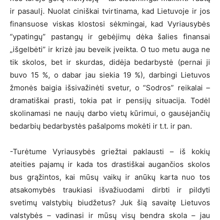
ir pasaulį. Nuolat ciniškai tvirtinama, kad Lietuvoje ir jos
finansuose viskas klostosi sėkmingai, kad Vyriausybės
“ypatingų” pastangų ir gebėjimų dėka šalies finansai
„išgelbėti” ir krizė jau beveik įveikta. O tuo metu auga ne
tik skolos, bet ir skurdas, didėja bedarbystė (pernai ji
buvo 15 %, o dabar jau siekia 19 %), darbingi Lietuvos
žmonės baigia išsivažinėti svetur, o “Sodros” reikalai –
dramatiškai prasti, tokia pat ir pensijų situacija. Todėl
skolinamasi ne naujų darbo vietų kūrimui, o gausėjančių
bedarbių bedarbystės pašalpoms mokėti ir t.t. ir pan.
-Turėtume Vyriausybės griežtai paklausti – iš kokių
ateities pajamų ir kada tos drastiškai augančios skolos
bus grąžintos, kai mūsų vaikų ir anūkų karta nuo tos
atsakomybės traukiasi išvažiuodami dirbti ir pildyti
svetimų valstybių biudžetus? Juk šią savaitę Lietuvos
valstybės – vadinasi ir mūsų visų bendra skola – jau