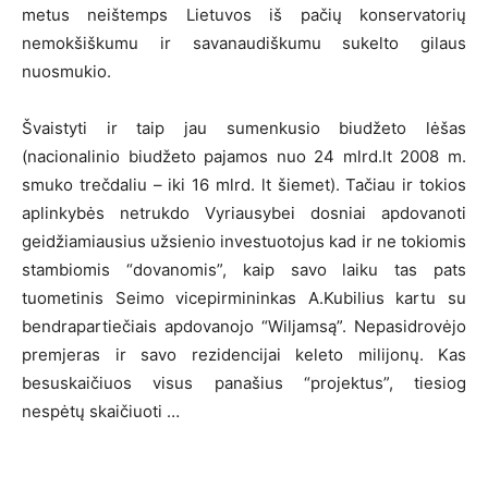
metus neištemps Lietuvos iš pačių konservatorių
nemokšiškumu ir savanaudiškumu sukelto gilaus
nuosmukio.
Švaistyti ir taip jau sumenkusio biudžeto lėšas
(nacionalinio biudžeto pajamos nuo 24 mlrd.lt 2008 m.
smuko trečdaliu – iki 16 mlrd. lt šiemet). Tačiau ir tokios
aplinkybės netrukdo Vyriausybei dosniai apdovanoti
geidžiamiausius užsienio investuotojus kad ir ne tokiomis
stambiomis “dovanomis”, kaip savo laiku tas pats
tuometinis Seimo vicepirmininkas A.Kubilius kartu su
bendrapartiečiais apdovanojo “Wiljamsą”. Nepasidrovėjo
premjeras ir savo rezidencijai keleto milijonų. Kas
besuskaičiuos visus panašius “projektus”, tiesiog
nespėtų skaičiuoti …