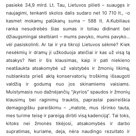
pasiekė 34,9 mlrd. Lt. Tau, Lietuvos pilieti – suaugęs ir
naujagimi, tenkanti skolos dalis sudaro net 10 710 lt., -o
kasmet mokamų palūkanų suma – 588 lt. A.Kubiliaus
ranka nesudrebės šias sumas ir toliau didinant bei
džiaugsmingai skelbiant – mums pavyko, mums pavyko…
vėl pasiskolinti. Ar tai ir yra tikroji Lietuvos sėkmė? Kiek
nesėkmių ir dramų ji užkoduoja ateičiai ir kas už visą tą
atsakys? Net ir šis klausimas, kaip ir pati niekieno
neatšaukta atsakomybė už valstybės ir žmonių likimą,
nublanksta prieš aklą konservatorių troškimą išsaugoti
valdžią ir godumą nuo jos skinamiems vaisiams.
Muistymasis nuo dažnėjančių “įkyrios” spaudos ir žmonių
klausimų bei raginimų trauktis, paprastai pasireiškia
demagogišku pareiškimu – „matote, mus išrinko tauta,
mes turime teisę ir pareigą dirbti visą kadenciją“. Tai toks,
kitoks nei žmonės tikėjosi, atsakomybės ir darbo
supratimas, kuriame, deja, nėra naudingo rezultato ir