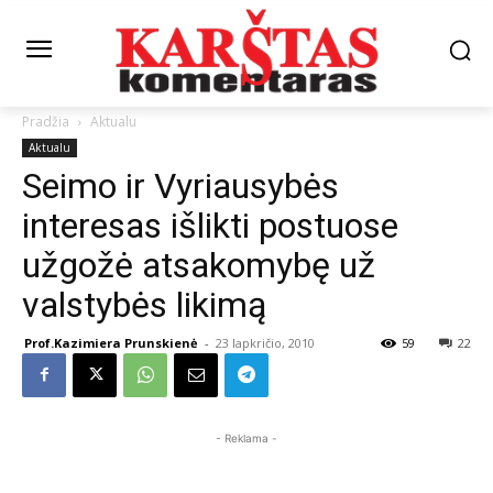
Pradžia
Aktualu
Aktualu
Seimo ir Vyriausybės
interesas išlikti postuose
užgožė atsakomybę už
valstybės likimą
Prof.Kazimiera Prunskienė
-
23 lapkričio, 2010
59
22
- Reklama -