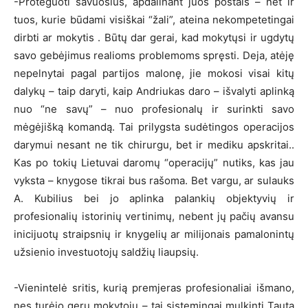
-Proteguoti savuosius, apdalinant juos postais – net ir
tuos, kurie būdami visiškai “žali”, ateina nekompetetingai
dirbti ar mokytis . Būtų dar gerai, kad mokytųsi ir ugdytų
savo gebėjimus realioms problemoms spręsti. Deja, atėję
nepelnytai pagal partijos malonę, jie mokosi visai kitų
dalykų – taip daryti, kaip Andriukas daro – išvalyti aplinką
nuo “ne savų” – nuo profesionalų ir surinkti savo
mėgėjišką komandą. Tai prilygsta sudėtingos operacijos
darymui nesant ne tik chirurgu, bet ir mediku apskritai..
Kas po tokių Lietuvai daromų “operacijų” nutiks, kas jau
vyksta – knygose tikrai bus rašoma. Bet vargu, ar sulauks
A. Kubilius bei jo aplinka palankių objektyvių ir
profesionalių istorinių vertinimų, nebent jų pačių avansu
inicijuotų straipsnių ir knygelių ar milijonais pamalonintų
užsienio investuotojų saldžių liaupsių.
-Vienintelė sritis, kurią premjeras profesionaliai išmano,
nes turėjo gerų mokytojų – tai sistemingai mulkinti Tautą