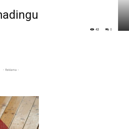
madingu
43
0
- Reklama -