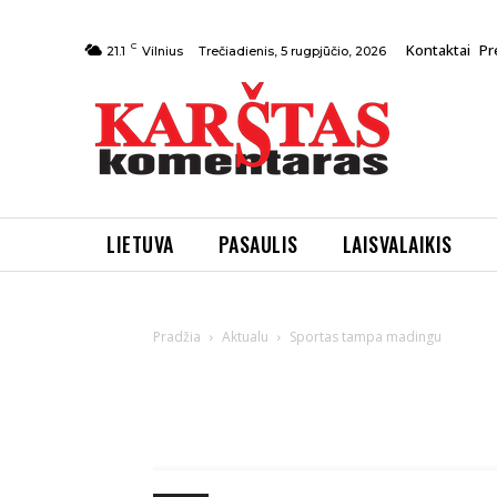
C
Kontaktai
Pr
Trečiadienis, 5 rugpjūčio, 2026
21.1
Vilnius
LIETUVA
PASAULIS
LAISVALAIKIS
Pradžia
Aktualu
Sportas tampa madingu