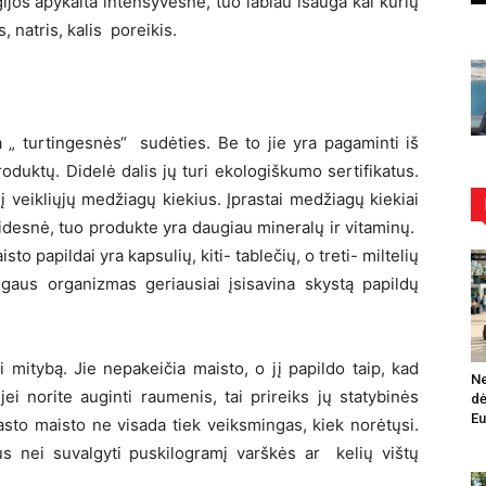
ijos apykaita intensyvesnė, tuo labiau išauga kai kurių
, natris, kalis poreikis.
ra „ turtingesnės“ sudėties.
Be to jie yra pagaminti iš
oduktų. Didelė dalis jų turi ekologiškumo sertifikatus.
į veikliųjų medžiagų kiekius. Įprastai medžiagų kiekiai
 didesnė, tuo produkte yra daugiau mineralų ir vitaminų.
sto papildai yra kapsulių, kiti- tablečių, o treti- miltelių
ogaus organizmas geriausiai įsisavina skystą papildų
 mitybą. Jie nepakeičia maisto, o jį papildo taip, kad
Ne
i norite auginti raumenis, tai prireiks jų statybinės
dė
Eu
asto maisto ne visada tiek veiksmingas, kiek norėtųsi.
us nei suvalgyti puskilogramį varškės ar kelių vištų