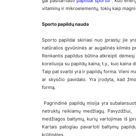
gal pasitarnauti
papildai sportui
. Kuo energ
vitaminų ir mikroelementų, tokių kaip magnis
Sporto papildų nauda
Sporto papildai skiriasi nuo įprastų: jie y
natūralios gyvūninės ar augalinės kilmės pr
Renkantis papildus būtina atkreipti dėmesį 
koreliuoja su papildų kaina, t.y., kuo kaina
Taip pat svarbi yra ir papildų forma. Vieni mai
ar skysčio pavidalo. Yra įrodyta, kad žm
formą.
Pagrindinė papildų misija yra subalansuoti
netruktų reikiamų medžiagų. Pavyzdžiui, je
medžiagos baltymų, kurių vartojimas iš įpr
Kartais patogiau pavartoti baltymų papild
krūtinėles.