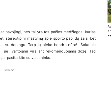
Au
pr
r pavojingi, nes tai yra tos pačios medžiagos, kurias
ka
ti stereotipinį mąstymą apie sporto papildų žalą, bet
ldus su dopingu. Tarp jų nieko bendro nėra! Šalutinis
jei jie vartojami viršijant rekomenduojamą dozę. Tad
 ar pasitarkite su vaistininku.
- Reklama -