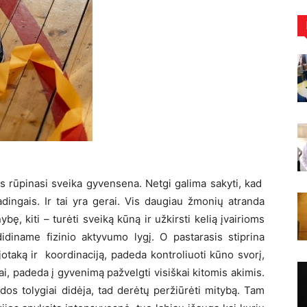
ės rūpinasi sveika gyvensena. Netgi galima sakyti, kad
ingais. Ir tai yra gerai. Vis daugiau žmonių atranda
ybę, kiti – turėti sveiką kūną ir užkirsti kelią įvairioms
didiname fizinio aktyvumo lygį. O pastarasis stiprina
jotaką ir koordinaciją, padeda kontroliuoti kūno svorį,
tai, padeda į gyvenimą pažvelgti visiškai kitomis akimis.
dos tolygiai didėja, tad derėtų peržiūrėti mitybą. Tam