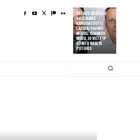
PETRAS GRAŽULIS
KVIEČIAMAS
KANDIDATUOTI Į
LAZDIJŲ RAJONO
MERUS: IŠRINKUS
MERU, JO VIETĄ EP
UŽIMTŲ NAGLIS
PUTEIKIS