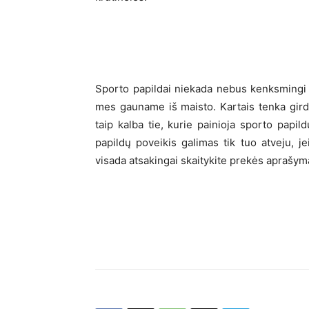
Sporto papildai niekada nebus kenksmingi a
mes gauname iš maisto. Kartais tenka girdė
taip kalba tie, kurie painioja sporto papi
papildų poveikis galimas tik tuo atveju, 
visada atsakingai skaitykite prekės aprašymą