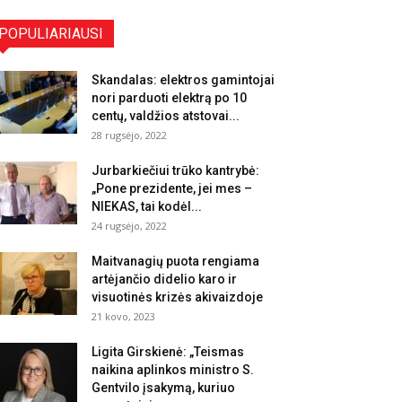
POPULIARIAUSI
Skandalas: elektros gamintojai
nori parduoti elektrą po 10
centų, valdžios atstovai...
28 rugsėjo, 2022
Jurbarkiečiui trūko kantrybė:
„Pone prezidente, jei mes –
NIEKAS, tai kodėl...
24 rugsėjo, 2022
Maitvanagių puota rengiama
artėjančio didelio karo ir
visuotinės krizės akivaizdoje
21 kovo, 2023
Ligita Girskienė: „Teismas
naikina aplinkos ministro S.
Gentvilo įsakymą, kuriuo