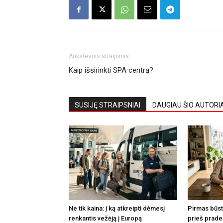
Ankstesnis straipsnis
Kaip išsirinkti SPA centrą?
SUSIJĘ STRAIPSNIAI
DAUGIAU ŠIO AUTORI
Ne tik kaina: į ką atkreipti dėmesį
Pirmas būsta
renkantis vežėją į Europą
prieš prade