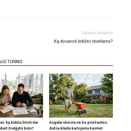
Sekantis straipsnis
Ką dovanoti krikšto tėveliams?
AUS TURINIO
s: ką būtina žinoti dar
Augalai skursta ne be priežasties:
dant žvalgytis buto?
dažna klaida kartojama kasmet