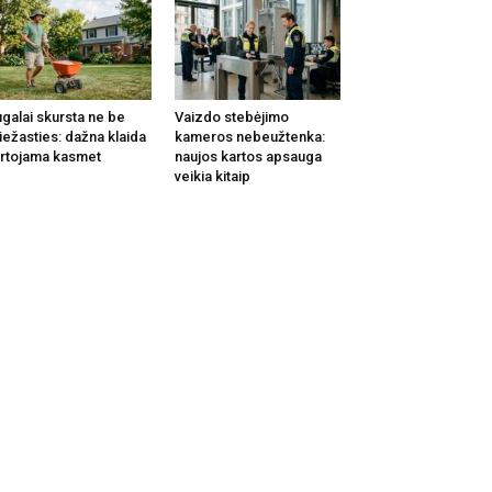
galai skursta ne be
Vaizdo stebėjimo
iežasties: dažna klaida
kameros nebeužtenka:
rtojama kasmet
naujos kartos apsauga
veikia kitaip