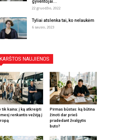
gyventojai...
22 gruodžio, 2022
Tyliai atslenka tai, ko nelaukėm
6 sausio, 2023
KARŠTOS NAUJIENOS
 tik kaina: į ką atkreipti
Pirmas būstas: ką būtina
mesį renkantis vežėją į
žinoti dar prieš
ropą
pradedant žvalgytis
buto?