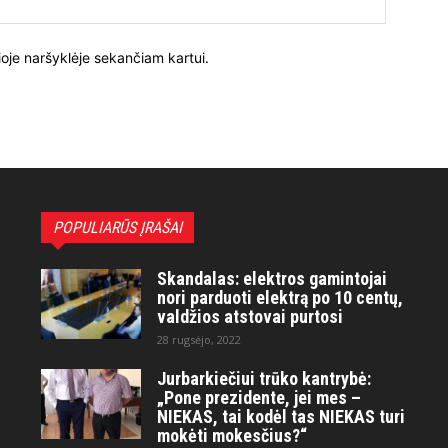
ioje naršyklėje sekančiam kartui.
POPULIARŪS ĮRAŠAI
Skandalas: elektros gamintojai
nori parduoti elektrą po 10 centų,
valdžios atstovai purtosi
28 rugsėjo, 2022
Jurbarkiečiui trūko kantrybė:
„Pone prezidente, jei mes –
NIEKAS, tai kodėl tas NIEKAS turi
mokėti mokesčius?“