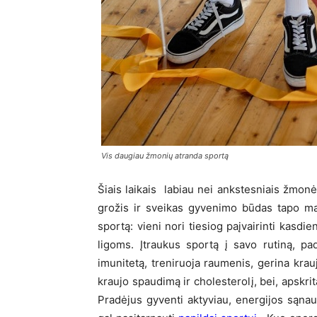
Vis daugiau žmonių atranda sportą
Šiais laikais labiau nei ankstesniais žmon
grožis ir sveikas gyvenimo būdas tapo mad
sportą: vieni nori tiesiog paįvairinti kasdien
ligoms. Įtraukus sportą į savo rutiną, pa
imunitetą, treniruoja raumenis, gerina krau
kraujo spaudimą ir cholesterolį, bei, apskri
Pradėjus gyventi aktyviau, energijos sąnau