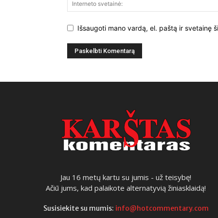
Išsaugoti mano vardą, el. paštą ir svetainę š
Jau 16 metų kartu su jumis - už teisybę!
Ačiū jums, kad palaikote alternatyvią žiniasklaidą!
Susisiekite su mumis:
info@hotcommentary.com