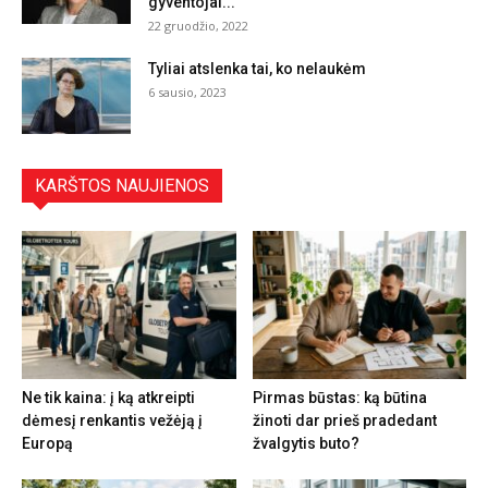
gyventojai...
22 gruodžio, 2022
Tyliai atslenka tai, ko nelaukėm
6 sausio, 2023
KARŠTOS NAUJIENOS
Ne tik kaina: į ką atkreipti
Pirmas būstas: ką būtina
dėmesį renkantis vežėją į
žinoti dar prieš pradedant
Europą
žvalgytis buto?