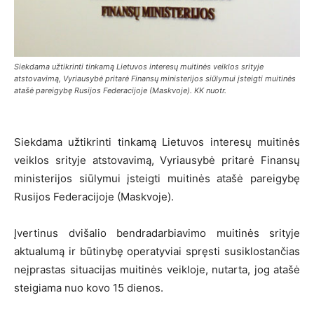
Siekdama užtikrinti tinkamą Lietuvos interesų muitinės veiklos srityje
atstovavimą, Vyriausybė pritarė Finansų ministerijos siūlymui įsteigti muitinės
atašė pareigybę Rusijos Federacijoje (Maskvoje). KK nuotr.
Siekdama užtikrinti tinkamą Lietuvos interesų muitinės
veiklos srityje atstovavimą, Vyriausybė pritarė Finansų
ministerijos siūlymui įsteigti muitinės atašė pareigybę
Rusijos Federacijoje (Maskvoje).
Įvertinus dvišalio bendradarbiavimo muitinės srityje
aktualumą ir būtinybę operatyviai spręsti susiklostančias
neįprastas situacijas muitinės veikloje, nutarta, jog atašė
steigiama nuo kovo 15 dienos.