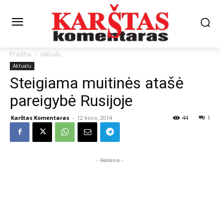
Pradžia
Aktualu
Aktualu
Steigiama muitinės atašė
pareigybė Rusijoje
Karštas Komentaras
-
12 kovo, 2014
44
1
- Reklama -