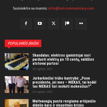
Susisiekite su mumis:
info@hotcommentary.com
POPULIARŪS ĮRAŠAI
Skandalas: elektros gamintojai nori
parduoti elektrą po 10 centų, valdžios
atstovai purtosi
28 rugsėjo, 2022
Jurbarkiečiui trūko kantrybė: „Pone
prezidente, jei mes – NIEKAS, tai kodėl
tas NIEKAS turi mokėti mokesčius?“
24 rugsėjo, 2022
Maitvanagių puota rengiama artėjančio
didelio karo ir visuotinės krizės