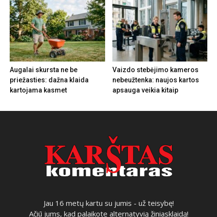
Augalai skursta ne be
Vaizdo stebėjimo kameros
priežasties: dažna klaida
nebeužtenka: naujos kartos
kartojama kasmet
apsauga veikia kitaip
Jau 16 metų kartu su jumis - už teisybę!
Ačiū jums, kad palaikote alternatyvią žiniasklaidą!