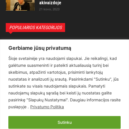
akivaizdoje
21 kovo, 2023
POPULIARIOS KATEGORIJOS
Politika
3281
Gerbiame jūsų privatumą
Nuomonės
2174
Šioje svetainėje yra naudojami slapukai. Jie reikalingi, kad
Teisėsauga
1497
galėtume suasmeninti ir pateikti aktualiausią turinį bei
Aktualu
1373
skelbimus, atpažinti vartotojus, prisiminti lankytojų
Lietuva
619
nuostatas ir analizuoti jų srautą. Pasirinkdami "Sutinku", jūs
sutinkate su visais naudojamais slapukais. Pamatyti
Pasaulis
560
naudojamų slapukų sąrašą bei keisti jų nuostatas galite
Статьи на русском
282
pasirinkę "Slapukų Nustatymai". Daugiau informacijos rasite
Articles in english
160
puslapyje .
Privatumo Politika
Muzika
116
Sutinku