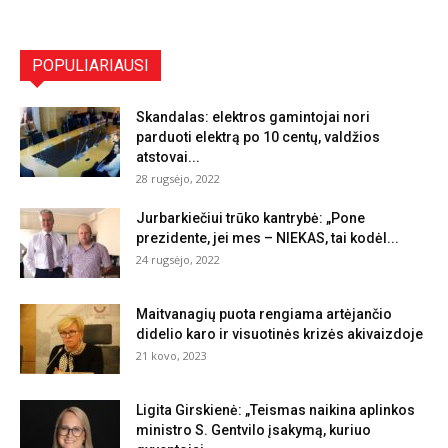
POPULIARIAUSI
Skandalas: elektros gamintojai nori
parduoti elektrą po 10 centų, valdžios
atstovai...
28 rugsėjo, 2022
Jurbarkiečiui trūko kantrybė: „Pone
prezidente, jei mes – NIEKAS, tai kodėl...
24 rugsėjo, 2022
Maitvanagių puota rengiama artėjančio
didelio karo ir visuotinės krizės akivaizdoje
21 kovo, 2023
Ligita Girskienė: „Teismas naikina aplinkos
ministro S. Gentvilo įsakymą, kuriuo