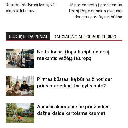
Rusijos įstatymai leistų vėl
Už pretendentą į prezidentus
okupuoti Lietuvą
Bronį Ropę surinkta dvigubai
daugiau parašų nei būtina
SUSIJĘ STRAIPSNIAI
DAUGIAU ŠIO AUTORIAUS TURINIO
Ne tik kaina: į ką atkreipti dėmesį
renkantis vežėją į Europą
Pirmas būstas: ką būtina žinoti dar
prieš pradedant žvalgytis buto?
Augalai skursta ne be priežasties:
dažna klaida kartojama kasmet