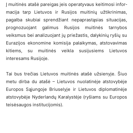
Į muitinės atašė pareigas įeis ope­ra­ty­vaus kei­ti­mo­si in­for­
ma­ci­ja tarp Lie­tu­vos ir Ru­si­jos mui­ti­nių užtikrinimas,
pagalba sku­biai sprendžiant ne­pap­ras­tą­sias si­tua­ci­jas,
prognozuojant galimus Rusijos muitinės tarnybos
veiksmus bei analizuojant jų priežastis, dalykinių ryšių su
Eu­ra­zi­jos eko­no­mi­ne ko­mi­si­ja palaikymas, atstovavimas
kitiems, su muitinės veikla susijusiems Lietuvos
interesams Rusijoje.
Tai bus trečias Lietuvos muitinės atašė užsienyje. Šiuo
metu dirba du at­ašė – Lie­tu­vos nuo­la­ti­nė­je at­sto­vy­bė­je
Eu­ro­pos Są­jun­go­je Briu­se­ly­je ir Lie­tu­vos dip­lo­ma­ti­nė­je
at­sto­vy­bė­je Ny­der­lan­dų Ka­ra­lys­tė­je (ry­šiams su Eu­ro­pos
tei­sė­sau­gos ins­ti­tu­ci­jo­mis).