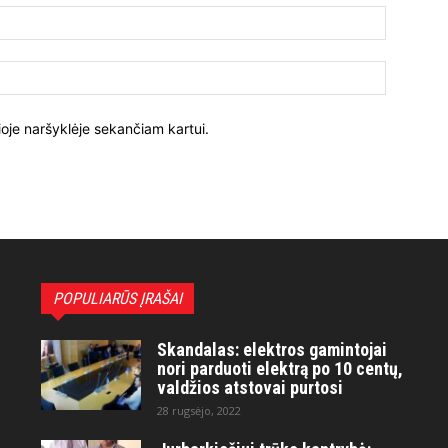
ioje naršyklėje sekančiam kartui.
POPULIARŪS ĮRAŠAI
Skandalas: elektros gamintojai
nori parduoti elektrą po 10 centų,
valdžios atstovai purtosi
28 rugsėjo, 2022