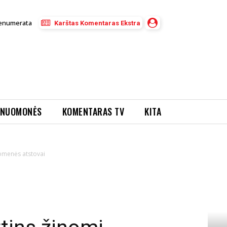
enumerata
Karštas Komentaras Ekstra
NUOMONĖS
KOMENTARAS TV
KITA
uomenės atstovai