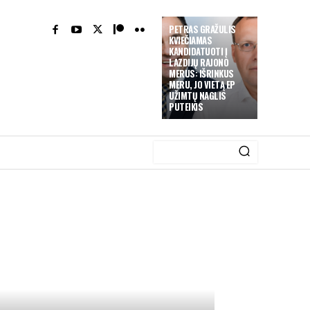
PETRAS GRAŽULIS
KVIEČIAMAS
KANDIDATUOTI Į
LAZDIJŲ RAJONO
MERUS: IŠRINKUS
MERU, JO VIETĄ EP
UŽIMTŲ NAGLIS
PUTEIKIS