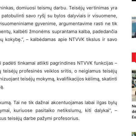
eisininkas, domiuosi teismų darbu. Teisėjų vertinimas yra
 patobulinti savo ryšį su bylos dalyviais ir visuomene,
i visuomeniniame gyvenime, argumentavime rasti ne tik
gumentų, kalbėti žmonėms suprantama kalba, padedančia
imų kokybę.”, – kalbėdamas apie NTVVK tikslus ir savo
i padėti tinkamai atlikti pagrindines NTVVK funkcijas –
čių teisėjų profesinės veiklos sritis, o neigiamus teisėjų
izuojant teisėjų mokymą, kvalifikacijos kėlimą, skatinti
ą.
ūkumą. Tai ne tik dažnai akcentuojamas labai ilgas bylų
Ne
ymai, kuriuose pasitaiko netikslumų, kiti dalykai”, –
dė
Eu
ykus teisėjų darbe pažymi profesorius.