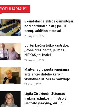
POPULIARIAUSI
Skandalas: elektros gamintojai
nori parduoti elektrą po 10
centų, valdžios atstovai...
28 rugsėjo, 2022
Jurbarkiečiui trūko kantrybė:
„Pone prezidente, jei mes –
NIEKAS, tai kodėl...
24 rugsėjo, 2022
Maitvanagių puota rengiama
artėjančio didelio karo ir
visuotinės krizės akivaizdoje
21 kovo, 2023
Ligita Girskienė: „Teismas
naikina aplinkos ministro S.
Gentvilo įsakymą, kuriuo