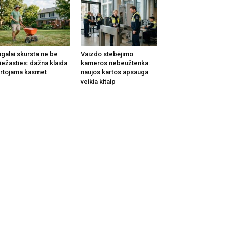
galai skursta ne be
Vaizdo stebėjimo
iežasties: dažna klaida
kameros nebeužtenka:
rtojama kasmet
naujos kartos apsauga
veikia kitaip