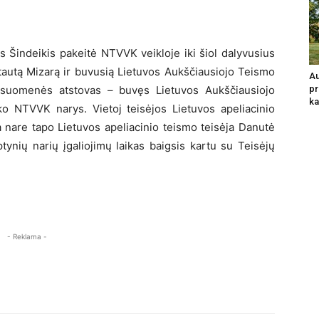
as Šindeikis pakeitė NTVVK veikloje iki šiol dalyvusius
tautą Mizarą ir buvusią Lietuvos Aukščiausiojo Teismo
Au
visuomenės atstovas – buvęs Lietuvos Aukščiausiojo
pr
ka
ko NTVVK narys. Vietoj teisėjos Lietuvos apeliacinio
 nare tapo Lietuvos apeliacinio teismo teisėja Danutė
ptynių narių įgaliojimų laikas baigsis kartu su Teisėjų
- Reklama -