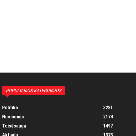
POPULIARIOS KATEGORIJOS
Politika
3281
Nuomonės
2174
Teisėsauga
1497
Aktualu
1373