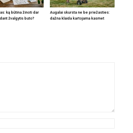
s: ką būtina žinoti dar
Augalai skursta ne be priežasties:
dant žvalgytis buto?
dažna klaida kartojama kasmet