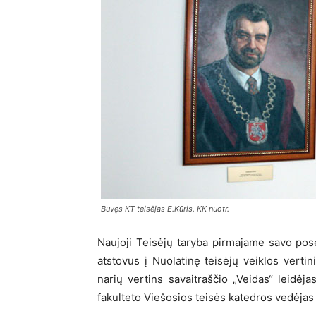
Buvęs KT teisėjas E.Kūris. KK nuotr.
Naujoji Teisėjų taryba pirmajame savo pos
atstovus į Nuolatinę teisėjų veiklos verti
narių vertins savaitraščio „Veidas“ leidėja
fakulteto Viešosios teisės katedros vedėjas p