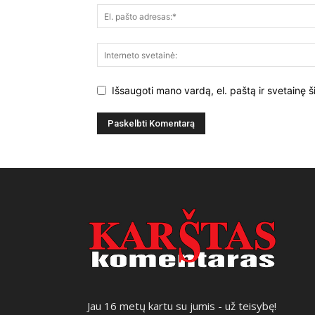
Išsaugoti mano vardą, el. paštą ir svetainę š
Jau 16 metų kartu su jumis - už teisybę!