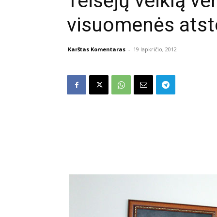
Teisėjų veiklą ve
visuomenės atst
Karštas Komentaras
-
19 lapkričio, 2012