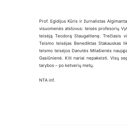
Prof. Egidijus Kūris ir žurnalistas Algimant
visuomenės atstovus: teisės profesorių Vy
teisėją Teodorą Staugaitienę. Trečiasis 
Teismo teisėjas Benediktas Stakauskas li
teismo teisėjos Danutės Milašienės naująja
Gasiūnienė. Kiti nariai nepakeisti. Visų se
tarybos – po ketverių metų.
NTA inf.