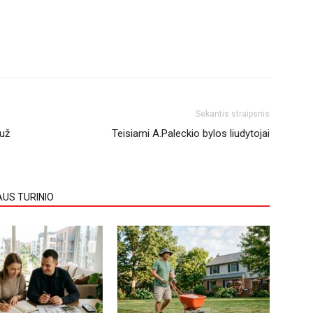
Sekantis straipsnis
 už
Teisiami A.Paleckio bylos liudytojai
AUS TURINIO