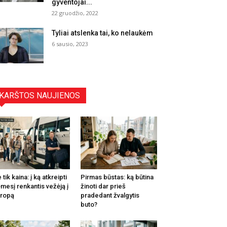
gyventojai...
22 gruodžio, 2022
Tyliai atslenka tai, ko nelaukėm
6 sausio, 2023
KARŠTOS NAUJIENOS
 tik kaina: į ką atkreipti
Pirmas būstas: ką būtina
mesį renkantis vežėją į
žinoti dar prieš
ropą
pradedant žvalgytis
buto?