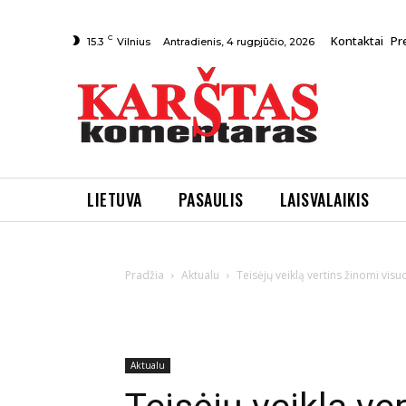
C
Kontaktai
Pr
Antradienis, 4 rugpjūčio, 2026
15.3
Vilnius
LIETUVA
PASAULIS
LAISVALAIKIS
Pradžia
Aktualu
Teisėjų veiklą vertins žinomi vis
Aktualu