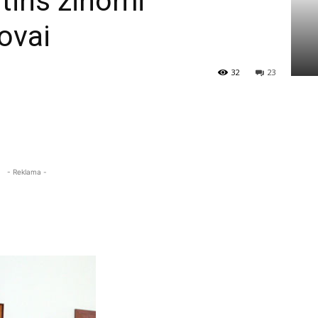
rtins žinomi
ovai
32
23
- Reklama -