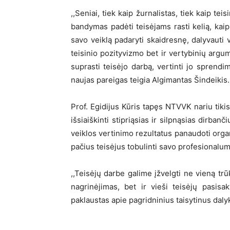
,,Seniai, tiek kaip žurnalistas, tiek kaip t
bandymas padėti teisėjams rasti kelią, kaip
savo veiklą padaryti skaidresnę, dalyvaut
teisinio pozityvizmo bet ir vertybinių ar
suprasti teisėjo darbą, vertinti jo sprend
naujas pareigas teigia Algimantas Šindeikis.
Prof. Egidijus Kūris tapęs NTVVK nariu tikis
išsiaiškinti stipriąsias ir silpnąsias dirban
veiklos vertinimo rezultatus panaudoti organ
pačius teisėjus tobulinti savo profesionalum
,,Teisėjų darbe galime įžvelgti ne vieną tr
nagrinėjimas, bet ir vieši teisėjų pasisak
paklaustas apie pagridninius taisytinus dal