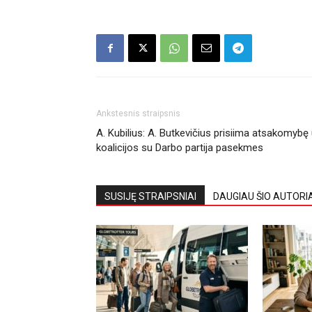
Ankstesnis straipsnis
A. Kubilius: A. Butkevičius prisiima atsakomybę
koalicijos su Darbo partija pasekmes
SUSIJĘ STRAIPSNIAI
DAUGIAU ŠIO AUTORI