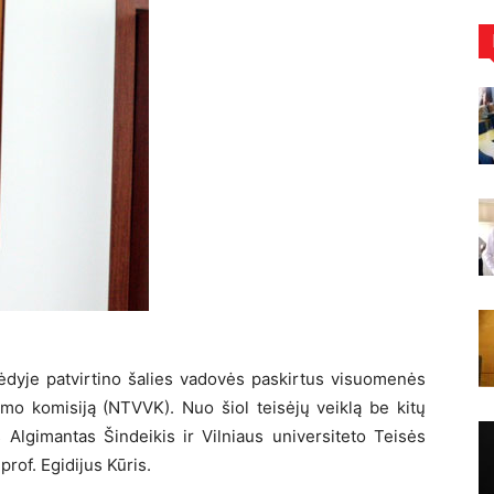
ėdyje patvirtino šalies vadovės paskirtus visuomenės
nimo komisiją (NTVVK). Nuo šiol teisėjų veiklą be kitų
s Algimantas Šindeikis ir Vilniaus universiteto Teisės
rof. Egidijus Kūris.