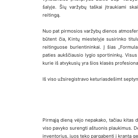
šalyje. Šių varžybų taškai įtraukiami ska
reitingą.
Nuo pat pirmosios varžybų dienos atmosfera
būtent čia, Kintų miestelyje susirinko titul
reitinguose burlentininkai. Į šias „Form
paties aukščiausio lygio sportininkų. Visus 
kurie iš atvykusių yra šios klasės profesiona
Iš viso užsiregistravo keturiasdešimt septyni 
Pirmąją dieną vėjo nepakako, tačiau kitas 
viso pavyko surengti aštuonis plaukimus. Dej
inventorius, juos teko pargabenti į krantą ge