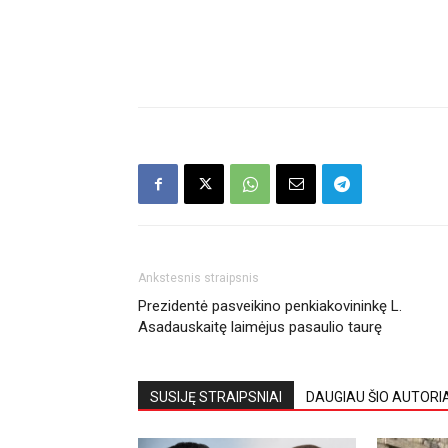
Ankstesnis straipsnis
Prezidentė pasveikino penkiakovininkę L.
Asadauskaitę laimėjus pasaulio taurę
SUSIJĘ STRAIPSNIAI
DAUGIAU ŠIO AUTORI