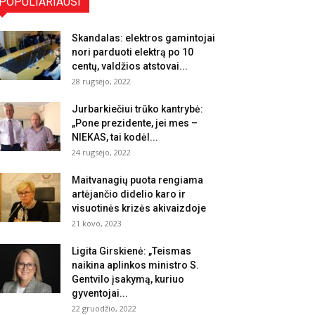
POPULIARIAUSI
Skandalas: elektros gamintojai
nori parduoti elektrą po 10
centų, valdžios atstovai...
28 rugsėjo, 2022
Jurbarkiečiui trūko kantrybė:
„Pone prezidente, jei mes –
NIEKAS, tai kodėl...
24 rugsėjo, 2022
Maitvanagių puota rengiama
artėjančio didelio karo ir
visuotinės krizės akivaizdoje
21 kovo, 2023
Ligita Girskienė: „Teismas
naikina aplinkos ministro S.
Gentvilo įsakymą, kuriuo
gyventojai...
22 gruodžio, 2022