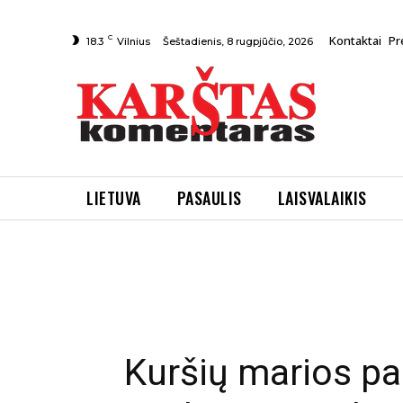
C
Kontaktai
Pr
Šeštadienis, 8 rugpjūčio, 2026
18.3
Vilnius
LIETUVA
PASAULIS
LAISVALAIKIS
Kuršių marios p