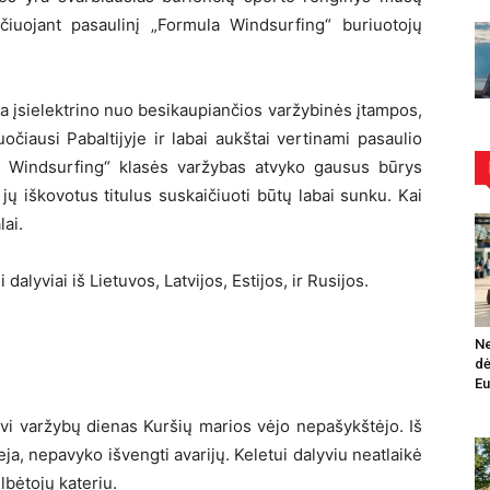
ičiuojant pasaulinį „Formula Windsurfing“ buriuotojų
 įsielektrino nuo besikaupiančios varžybinės įtampos,
uočiausi Pabaltijyje ir labai aukštai vertinami pasaulio
ula Windsurfing“ klasės varžybas atvyko gausus būrys
jų iškovotus titulus suskaičiuoti būtų labai sunku. Kai
lai.
dalyviai iš Lietuvos, Latvijos, Estijos, ir Rusijos.
Ne
dė
Eu
dvi varžybų dienas Kuršių marios vėjo nepašykštėjo. Iš
a, nepavyko išvengti avarijų. Keletui dalyviu neatlaikė
lbėtojų kateriu.