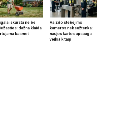
galai skursta ne be
Vaizdo stebėjimo
iežasties: dažna klaida
kameros nebeužtenka:
rtojama kasmet
naujos kartos apsauga
veikia kitaip