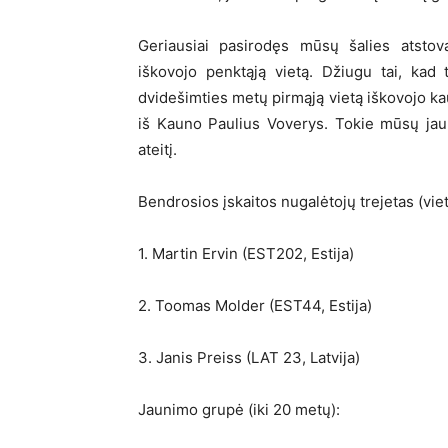
Geriausiai pasirodęs mūsų šalies atstov
iškovojo penktąją vietą. Džiugu tai, kad
dvidešimties metų pirmąją vietą iškovojo kau
iš Kauno Paulius Voverys. Tokie mūsų jauni
ateitį.
Bendrosios įskaitos nugalėtojų trejetas (viet
1. Martin Ervin (EST202, Estija)
2. Toomas Molder (EST44, Estija)
3. Janis Preiss (LAT 23, Latvija)
Jaunimo grupė (iki 20 metų):