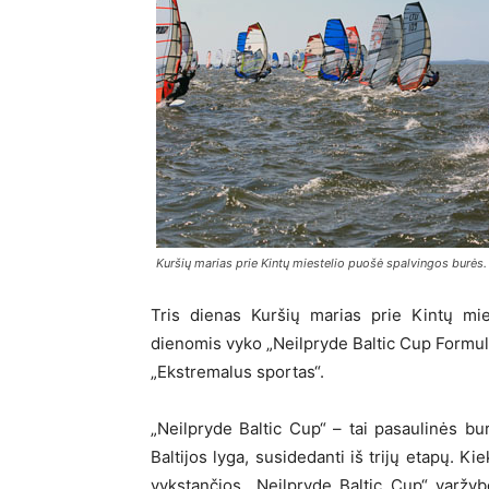
Kuršių marias prie Kintų miestelio puošė spalvingos burės.
Tris dienas Kuršių marias prie Kintų mi
dienomis vyko „Neilpryde Baltic Cup Formul
„Ekstremalus sportas“.
„Neilpryde Baltic Cup“ – tai pasaulinės b
Baltijos lyga, susidedanti iš trijų etapų. K
vykstančios „Neilpryde Baltic Cup“ varžy