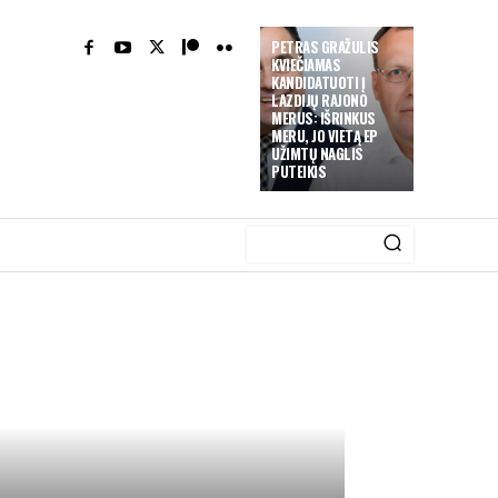
PETRAS GRAŽULIS
KVIEČIAMAS
KANDIDATUOTI Į
LAZDIJŲ RAJONO
MERUS: IŠRINKUS
MERU, JO VIETĄ EP
UŽIMTŲ NAGLIS
PUTEIKIS