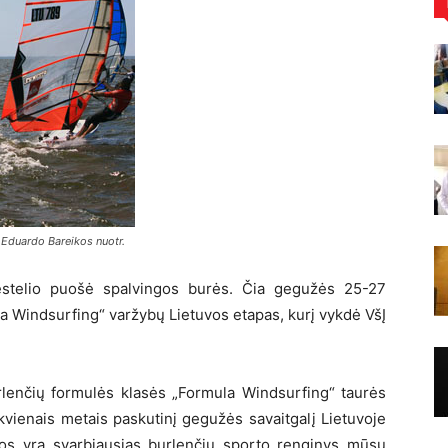
 Eduardo Bareikos nuotr.
estelio puošė spalvingos burės. Čia gegužės 25-27
a Windsurfing“ varžybų Lietuvos etapas, kurį vykdė VšĮ
urlenčių formulės klasės „Formula Windsurfing“ taurės
iekvienais metais paskutinį gegužės savaitgalį Lietuvoje
bos yra svarbiausias burlenčių sporto renginys mūsų