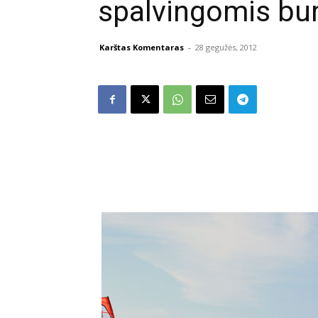
spalvingomis bu
Karštas Komentaras
-
28 gegužės, 2012