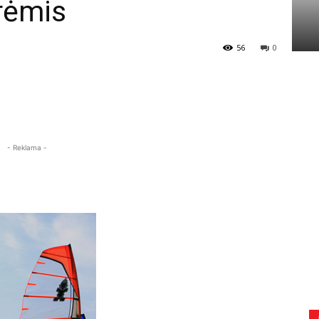
rėmis
56
0
- Reklama -