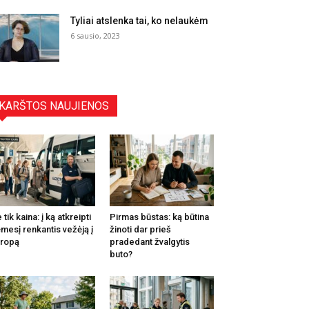
Tyliai atslenka tai, ko nelaukėm
6 sausio, 2023
KARŠTOS NAUJIENOS
 tik kaina: į ką atkreipti
Pirmas būstas: ką būtina
mesį renkantis vežėją į
žinoti dar prieš
ropą
pradedant žvalgytis
buto?