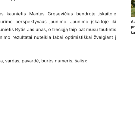
as kaunietis Mantas Gresevičius bendroje įskaitoje
 turime perspektyvaus jaunimo. Jaunimo įskaitoje iki
Au
pr
nietis Rytis Jasiūnas, o trečiąją taip pat mūsų tautietis
ka
mo rezultatai nuteikia labai optimistiškai žvelgiant į
a, vardas, pavardė, burės numeris, šalis):