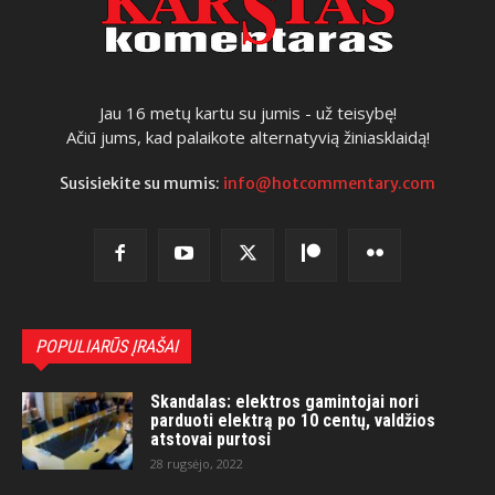
Jau 16 metų kartu su jumis - už teisybę!
Ačiū jums, kad palaikote alternatyvią žiniasklaidą!
Susisiekite su mumis:
info@hotcommentary.com
POPULIARŪS ĮRAŠAI
Skandalas: elektros gamintojai nori
parduoti elektrą po 10 centų, valdžios
atstovai purtosi
28 rugsėjo, 2022