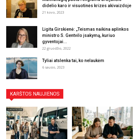
didelio karo ir visuotinės krizės akivaizdoje
21 kovo, 2023
Ligita Girskienė: „Teismas naikina aplinkos
ministro S. Gentvilo įsakymą, kuriuo
gyventojai...
22 gruodžio, 2022
Tyliai atslenka tai, ko nelaukėm
6 sausio, 2023
KARŠTOS NAUJIENOS