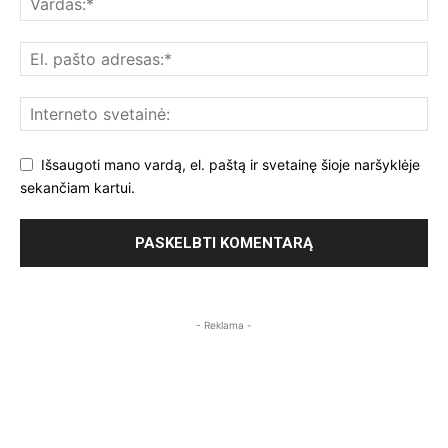
Išsaugoti mano vardą, el. paštą ir svetainę šioje naršyklėje
sekančiam kartui.
- Reklama -