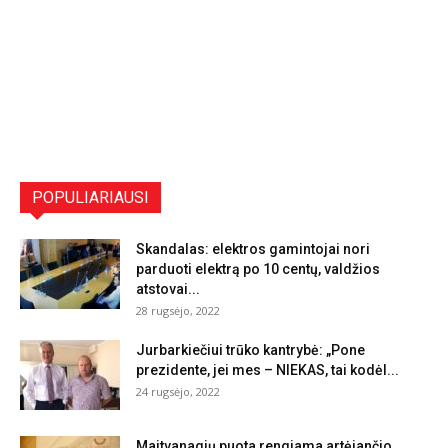
POPULIARIAUSI
Skandalas: elektros gamintojai nori
parduoti elektrą po 10 centų, valdžios
atstovai...
28 rugsėjo, 2022
Jurbarkiečiui trūko kantrybė: „Pone
prezidente, jei mes – NIEKAS, tai kodėl...
24 rugsėjo, 2022
Maitvanagių puota rengiama artėjančio