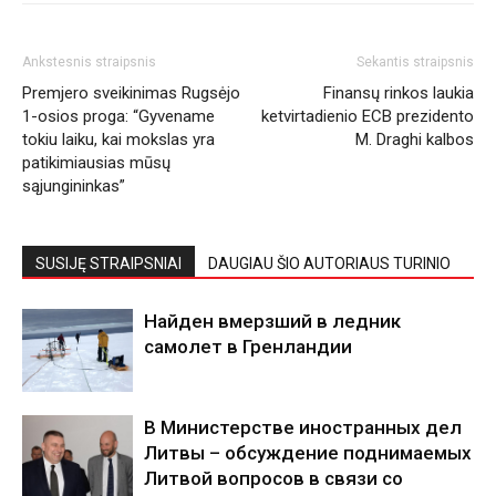
Ankstesnis straipsnis
Sekantis straipsnis
Premjero sveikinimas Rugsėjo
Finansų rinkos laukia
1-osios proga: “Gyvename
ketvirtadienio ECB prezidento
tokiu laiku, kai mokslas yra
M. Draghi kalbos
patikimiausias mūsų
sąjungininkas”
SUSIJĘ STRAIPSNIAI
DAUGIAU ŠIO AUTORIAUS TURINIO
Найден вмерзший в ледник
самолет в Гренландии
В Министерстве иностранных дел
Литвы – обсуждение поднимаемых
Литвой вопросов в связи со