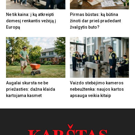
Ne tik kaina: į ką atkreipti
Pirmas būstas: ką būtina
dėmesį renkantis vežėją į
žinoti dar prieš pradedant
Europą
žvalgytis buto?
Augalai skursta ne be
Vaizdo stebėjimo kameros
priežasties: dažna klaida
nebeužtenka: naujos kartos
kartojama kasmet
apsauga veikia kitaip