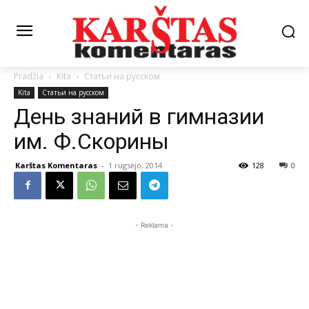
Pradžia
Kita
Статьи на русском
Kita
Статьи на русском
День знаний в гимназии
им. Ф.Скорины
Karštas Komentaras
-
1 rugsėjo, 2014
128
0
- Reklama -