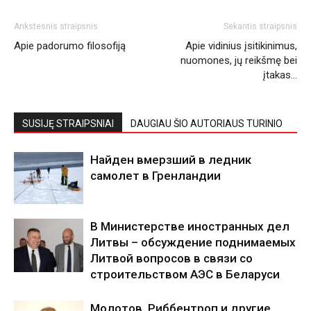
Ankstesnis straipsnis
Sekantis straipsnis
Apie padorumo filosofiją
Apie vidinius įsitikinimus,
nuomones, jų reikšmę bei
įtakas…
SUSIJĘ STRAIPSNIAI
DAUGIAU ŠIO AUTORIAUS TURINIO
Найден вмерзший в ледник
самолет в Гренландии
В Министерстве иностранных дел
Литвы – обсуждение поднимаемых
Литвой вопросов в связи со
строительством АЭС в Беларуси
Молотов, Риббентроп и другие