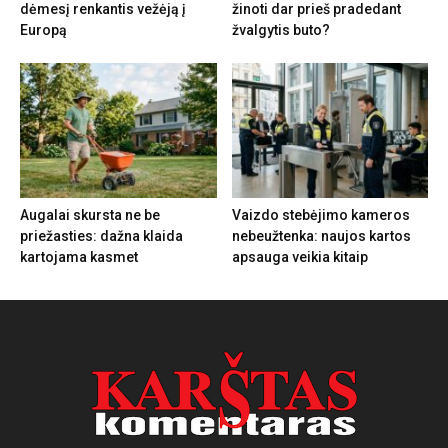
dėmesį renkantis vežėją į
žinoti dar prieš pradedant
Europą
žvalgytis buto?
Augalai skursta ne be
Vaizdo stebėjimo kameros
priežasties: dažna klaida
nebeužtenka: naujos kartos
kartojama kasmet
apsauga veikia kitaip