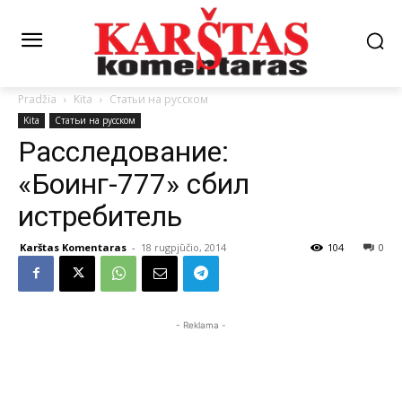
Pradžia
Kita
Статьи на русском
Kita
Статьи на русском
Расследование:
«Боинг-777» сбил
истребитель
Karštas Komentaras
-
18 rugpjūčio, 2014
104
0
- Reklama -