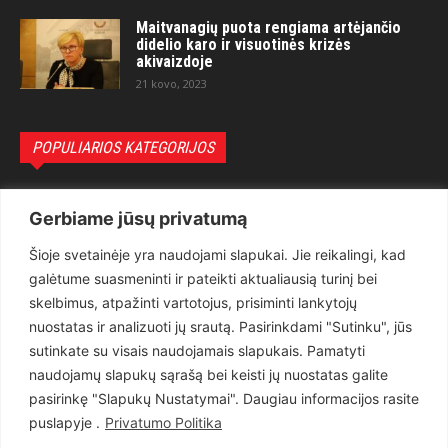
Maitvanagių puota rengiama artėjančio
didelio karo ir visuotinės krizės
akivaizdoje
21 kovo, 2023
POPULIARIOS KATEGORIJOS
Politika
3281
Gerbiame jūsų privatumą
Nuomonės
2174
Šioje svetainėje yra naudojami slapukai. Jie reikalingi, kad
Teisėsauga
1497
galėtume suasmeninti ir pateikti aktualiausią turinį bei
Aktualu
1373
skelbimus, atpažinti vartotojus, prisiminti lankytojų
Lietuva
619
nuostatas ir analizuoti jų srautą. Pasirinkdami "Sutinku", jūs
sutinkate su visais naudojamais slapukais. Pamatyti
Pasaulis
560
naudojamų slapukų sąrašą bei keisti jų nuostatas galite
Статьи на русском
282
pasirinkę "Slapukų Nustatymai". Daugiau informacijos rasite
Articles in english
160
puslapyje .
Privatumo Politika
Muzika
116