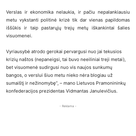
Verslas ir ekonomika nelaukia, ir pačiu nepalankiausiu
metu vykstanti politinė krizė tik dar vienas papildomas
iššūkis ir taip pastarųjų trejų metų iškankintai šalies
visuomenei.
Vyriausybė atrodo gerokai pervargusi nuo jai tekusios
krizių naštos (nepaneigsi, tai buvo neeiliniai treji metai),
bet visuomenė sudirgusi nuo vis naujos sunkumų
bangos, o verslui šiuo metu nieko nėra blogiau už
sumaištį ir nežinomybę“, – mano Lietuvos Pramonininkų
konfederacijos prezidentas Vidmantas Janulevičius.
- Reklama -