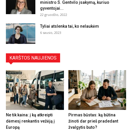
ministro S. Gentvilo įsakymą, kuriuo
gyventojai...
22 gruodžio, 2022
Tyliai atslenka tai, ko nelaukėm
6 sausio, 2023
KARŠTOS NAUJIENOS
Ne tik kaina: į ką atkreipti
Pirmas būstas: ką būtina
dėmesį renkantis vežėją į
žinoti dar prieš pradedant
Europą
žvalgytis buto?