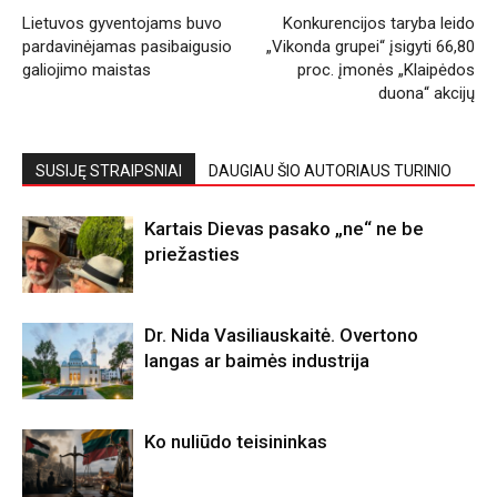
Lietuvos gyventojams buvo
Konkurencijos taryba leido
pardavinėjamas pasibaigusio
„Vikonda grupei“ įsigyti 66,80
galiojimo maistas
proc. įmonės „Klaipėdos
duona“ akcijų
SUSIJĘ STRAIPSNIAI
DAUGIAU ŠIO AUTORIAUS TURINIO
Kartais Dievas pasako „ne“ ne be
priežasties
Dr. Nida Vasiliauskaitė. Overtono
langas ar baimės industrija
Ko nuliūdo teisininkas