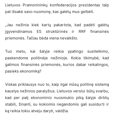
Lietuvos Pramonininkų konfederacijos prezidentas taip
pat išsakė savo nuomonę, kas galėtų mus gelbėti.
„Jau nežinia kiek kartų pakartota, kad padėti galėtų
įgyvendinamos ES struktūrinės ir RRF finansinės
priemonės. Tačiau bėda viena nevaikšto.
Tuo metu, kai šalyje reikia ypatingo susitelkimo,
paskendome politinėje nežinioje. Kokia tikimybė, kad
galimos finansinės priemonės, kurios dabar reikalingos,
pasieks ekonomiką?
Viskas priklausys nuo to, kaip ilgai mūsų politinę sistemą
kaustys nežinios paralyžius. Lietuvos verslui būtų svarbu,
kad per patį ekonominio nuosmukio piką šalyje dirbtų
stabili, žinanti, su kokiomis negandomis gali susidurti ir
ką reikia tokiu atveju daryti, valdžia.