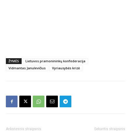
ŽYMĖS
Lietuvos pramonininkų konfederacija
Vidmantas Janulevičius
Vyriausybės krizė
Ankstesnis straipsnis
Sekantis straipsnis