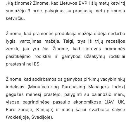
„Ką žinome? Žinome, kad Lietuvos BVP I šių metų ketvirtį
sumažėjo 3 proc. palyginus su praėjusių metų pirmuoju
ketvirčiu.
Žinome, kad pramonės produkcija mažėja didėja nedarbo
lygis, vartojimas mažėja. Taigi, trys iš trijų recesijos
ženklų jau yra čia. Žinome, kad Lietuvos pramonės
pasitikėjimo rodikliai ir gamybos užsakymų rodikliai
prastesni nei ES.
Žinome, kad apdirbamosios gamybos pirkimų vadybininkų
indeksas (Manufacturing Purchasing Managers‘ Index)
gegužės mėnesį prastėjo, palyginti su balandžio mėn.,
visose pagrindinėse pasaulio ekonomikose (JAV, UK,
Euro zonoje, Kinijoje) ir mūsų šaliai svarbiose šalyse
(Vokietijoje, Švedijoje).