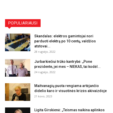
POPULIARIAUSI
Skandalas: elektros gamintojai nori
parduoti elektrą po 10 centų, valdžios
atstovai...
28 rugsėjo, 2022
Jurbarkiečiui trūko kantrybė: „Pone
prezidente, jei mes – NIEKAS, tai kodėl...
24 rugsėjo, 2022
Maitvanagių puota rengiama artėjančio
didelio karo ir visuotinės krizės akivaizdoje
21 kovo, 2023
Ligita Girskienė: „Teismas naikina aplinkos