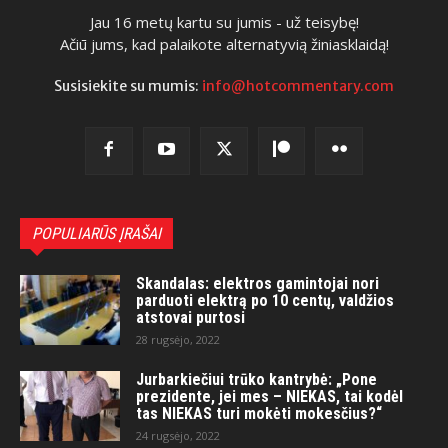
Jau 16 metų kartu su jumis - už teisybę!
Ačiū jums, kad palaikote alternatyvią žiniasklaidą!
Susisiekite su mumis:
info@hotcommentary.com
POPULIARŪS ĮRAŠAI
Skandalas: elektros gamintojai nori
parduoti elektrą po 10 centų, valdžios
atstovai purtosi
28 rugsėjo, 2022
Jurbarkiečiui trūko kantrybė: „Pone
prezidente, jei mes – NIEKAS, tai kodėl
tas NIEKAS turi mokėti mokesčius?“
24 rugsėjo, 2022