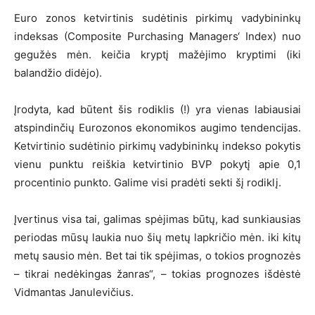
Euro zonos ketvirtinis sudėtinis pirkimų vadybininkų
indeksas (Composite Purchasing Managers‘ Index) nuo
gegužės mėn. keičia kryptį mažėjimo kryptimi (iki
balandžio didėjo).
Įrodyta, kad būtent šis rodiklis (!) yra vienas labiausiai
atspindinčių Eurozonos ekonomikos augimo tendencijas.
Ketvirtinio sudėtinio pirkimų vadybininkų indekso pokytis
vienu punktu reiškia ketvirtinio BVP pokytį apie 0,1
procentinio punkto. Galime visi pradėti sekti šį rodiklį.
Įvertinus visa tai, galimas spėjimas būtų, kad sunkiausias
periodas mūsų laukia nuo šių metų lapkričio mėn. iki kitų
metų sausio mėn. Bet tai tik spėjimas, o tokios prognozės
– tikrai nedėkingas žanras“, – tokias prognozes išdėstė
Vidmantas Janulevičius.