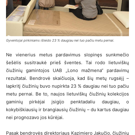
Gyventojai pirkiniams išleido 23 % daugiau nei tuo pačiu metu pernai.
Ne vienerius metus pardavimus slopinęs sunkmečio
šešėlis susitraukė prieš šventes. Tai rodo lietuviškų
čiužinių gamintojos UAB „Lono mažmena“ pardavimų
rezultatai. Bendrovė skaičiuoja, kad šių metų rugsėjį –
lapkritį čiužinių buvo nupirkta 23 % daugiau nei tuo pačiu
metu pernai. Be to, naujos lietuviškų čiužinių kolekcijos
gaminių pirkėjai įsigijo penktadaliu daugiau, o
kokybiškiausių ir brangiausių čiužinių – du kartus daugiau
nei prognozavo jos kūrėjai.
Pasak bendrovės direktoriaus Kazimiero Jakučio, čiužinių