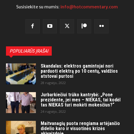
Susisiekite su mumis:
info@hotcommentary.com
POPULIARŪS ĮRAŠAI
Skandalas: elektros gamintojai nori
parduoti elektrą po 10 centų, valdžios
atstovai purtosi
28 rugsėjo, 2022
Jurbarkiečiui trūko kantrybė: „Pone
prezidente, jei mes – NIEKAS, tai kodėl
tas NIEKAS turi mokėti mokesčius?“
24 rugsėjo, 2022
Maitvanagių puota rengiama artėjančio
didelio karo ir visuotinės krizės
akivaizdoje