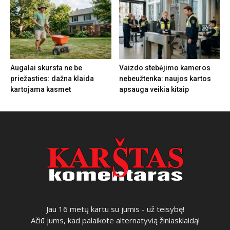
Augalai skursta ne be
Vaizdo stebėjimo kameros
priežasties: dažna klaida
nebeužtenka: naujos kartos
kartojama kasmet
apsauga veikia kitaip
Jau 16 metų kartu su jumis - už teisybę!
Ačiū jums, kad palaikote alternatyvią žiniasklaidą!