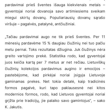
pardavimai prieš šventes išauga kiekvienais metais –
gyventojai noriai dovanoja savo artimiesiems sveikam
miegui skirtų dovanų. Populiariausių dovanų sąrašo
viršuje – pagalvės, patalynė, antčiužiniai.
„Tačiau pardavimai augo ne tik prieš šventes. Per 11
mėnesių pardavėme 15 % daugiau čiužinių nei tuo pačiu
metu pernai. Toks rezultatas džiugina. Juk čiužinys nėra
greito vartojimo prekė. Statistika rodo, kad gyventojai
juos keičia kartą per 7 metus ar net rečiau. Lietuviškų
čiužinių kolekcijos pardavimus augino ir emocijos –
pastebėjome, kad pirkėjai noriai įsigyja Lietuvoje
gaminamas prekes. Net tokia detalė, kaip tradicinės
formos pagalvė, kuri tapo paklausesnė nei kitos
modernios formos, rodo, kad Lietuvos gyventojai noriai
grįžta prie tradicijų, jie palaiko savo gamintojus“, – sako
K. Jakutis.