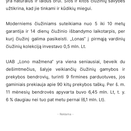
yra natūralūs ir laidūs orui. Šios ir kitos čiužinių savybės
užtikrina, kad jie tinkami ir kūdikių miegui.
Moderniems čiužiniams suteikiama nuo 5 iki 10 metų
garantija ir 14 dienų čiužinio išbandymo laikotarpis, per
kurį čiužinį galima pasikeisti. „Lonas“ į pirmąją vardinių
čiužinių kolekciją investavo 0,5 mln. Lt.
UAB „Lono mažmena“ yra viena seniausiai, beveik du
dešimtmečius, šalyje veikiančių čiužinių gamybos ir
prekybos bendrovių, turinti 9 firmines parduotuves, jos
gaminiais prekiauja apie 90 kitų prekybos taškų. Per š. m.
11 mėnesių bendrovės apyvarta buvo 6,45 mln. Lt, t. y.
6 % daugiau nei tuo pat metu pernai (6,1 mln. Lt).
- Reklama -