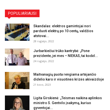
POPULIARIAUSI
Skandalas: elektros gamintojai nori
parduoti elektrą po 10 centų, valdžios
atstovai...
28 rugsėjo, 2022
Jurbarkiečiui trūko kantrybė: „Pone
prezidente, jei mes – NIEKAS, tai kodėl...
24 rugsėjo, 2022
Maitvanagių puota rengiama artėjančio
didelio karo ir visuotinės krizės akivaizdoje
21 kovo, 2023
Ligita Girskienė: „Teismas naikina aplinkos
ministro S. Gentvilo įsakymą, kuriuo
gyventojai...