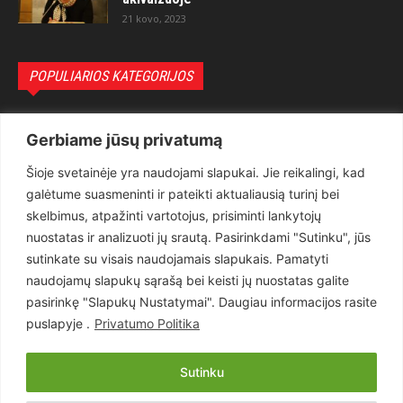
21 kovo, 2023
POPULIARIOS KATEGORIJOS
Politika
3281
Gerbiame jūsų privatumą
Nuomonės
2174
Šioje svetainėje yra naudojami slapukai. Jie reikalingi, kad
Teisėsauga
1497
galėtume suasmeninti ir pateikti aktualiausią turinį bei
Aktualu
1373
skelbimus, atpažinti vartotojus, prisiminti lankytojų
Lietuva
619
nuostatas ir analizuoti jų srautą. Pasirinkdami "Sutinku", jūs
sutinkate su visais naudojamais slapukais. Pamatyti
Pasaulis
560
naudojamų slapukų sąrašą bei keisti jų nuostatas galite
Статьи на русском
282
pasirinkę "Slapukų Nustatymai". Daugiau informacijos rasite
Articles in english
160
puslapyje .
Privatumo Politika
Muzika
116
Sutinku