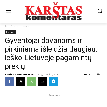
Pradžia
Lietuva
Lietuva
Gyventojai dovanoms ir
pirkiniams išleidžia daugiau,
ieško Lietuvoje pagamintų
prekių
Karštas Komentaras
-
22 gruodžio, 2011
51
1
- Reklama -