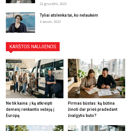
22 gruodžio, 2022
Tyliai atslenka tai, ko nelaukėm
6 sausio, 2023
KARŠTOS NAUJIENOS
Ne tik kaina: į ką atkreipti
Pirmas būstas: ką būtina
dėmesį renkantis vežėją į
žinoti dar prieš pradedant
Europą
žvalgytis buto?