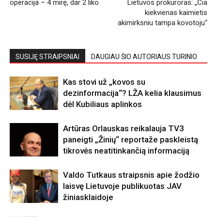
operacija – 4 mirę, dar 2 liko
Lietuvos prokuroras: „Čia
kiekvienas kaimietis
akimirksniu tampa kovotoju“
SUSIJĘ STRAIPSNIAI
DAUGIAU ŠIO AUTORIAUS TURINIO
Kas stovi už „kovos su
dezinformacija“? LŽA kelia klausimus
dėl Kubiliaus aplinkos
Artūras Orlauskas reikalauja TV3
paneigti „Žinių“ reportaže paskleistą
tikrovės neatitinkančią informaciją
Valdo Tutkaus straipsnis apie žodžio
laisvę Lietuvoje publikuotas JAV
žiniasklaidoje