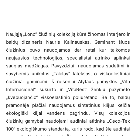
Naująją „Lono“ čiužinių kolekciją kūrė žinomas interjero ir
baldų dizaineris Nauris Kalinauskas. Gaminant šiuos
čiužinius buvo naudojamos dar retai kur taikomos
naujausios technologijos, specialistai atrinko aplinkai
saugias medžiagas. Pavyzdžiui, naudojamas sudėtimi ir
savybėmis unikalus „Talalay“ lateksas, o viskoelastiniai
čiužiniai gaminami iš neseniai Alytaus gamyklos „Vita
Internacional“ sukurto ir „VitaRest“ ženklu pažymėto
„kvėpuojančio“ viskoelastinio poliuretano. Be to, baldų
pramonėje plačiai naudojamus sintetinius klijus keičia
ekologiški klijai vandens pagrindu. Visų kolekcijos
čiužinių gamybai naudojami audiniai atitinka „Oeco-Tex
100“ ekologiškumo standartą, kuris rodo, kad šie audiniai