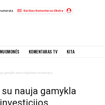
numerata
Karštas Komentaras Ekstra
NUOMONĖS
KOMENTARAS TV
KITA
ja gamykla ateis milijoninės investicijos
 su nauja gamykla
investicijos