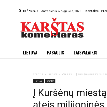
C
Kontaktai
Pre
Antradienis, 4 rugpjūčio, 2026
18
Vilnius
LIETUVA
PASAULIS
LAISVALAIKIS
Pradžia
Lietuva
Verslas
Į Kuršėnų miestą su nau
Lietuva
Verslas
Į Kuršėnų miestą
ateis milijoninės 