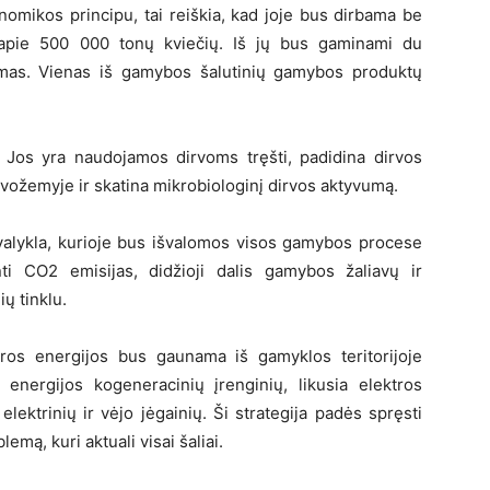
omikos principu, tai reiškia, kad joje bus dirbama be
 apie 500 000 tonų kviečių. Iš jų bus gaminami du
itimas. Vienas iš gamybos šalutinių gamybos produktų
. Jos yra naudojamos dirvoms tręšti, padidina dirvos
vožemyje ir skatina mikrobiologinį dirvos aktyvumą.
 valykla, kurioje bus išvalomos visos gamybos procese
ti CO2 emisijas, didžioji dalis gamybos žaliavų ir
ų tinklu.
ros energijos bus gaunama iš gamyklos teritorijoje
energijos kogeneracinių įrenginių, likusia elektros
elektrinių ir vėjo jėgainių. Ši strategija padės spręsti
mą, kuri aktuali visai šaliai.