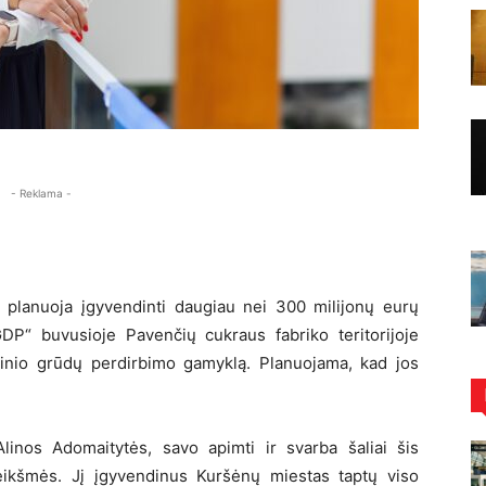
- Reklama -
planuoja įgyvendinti daugiau nei 300 milijonų eurų
P“ buvusioje Pavenčių cukraus fabriko teritorijoje
inio grūdų perdirbimo gamyklą. Planuojama, kad jos
inos Adomaitytės, savo apimti ir svarba šaliai šis
reikšmės. Jį įgyvendinus Kuršėnų miestas taptų viso