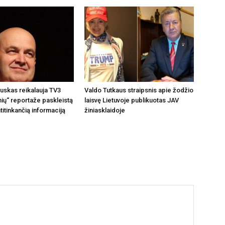
auskas reikalauja TV3
Valdo Tutkaus straipsnis apie žodžio
nių“ reportaže paskleistą
laisvę Lietuvoje publikuotas JAV
titinkančią informaciją
žiniasklaidoje