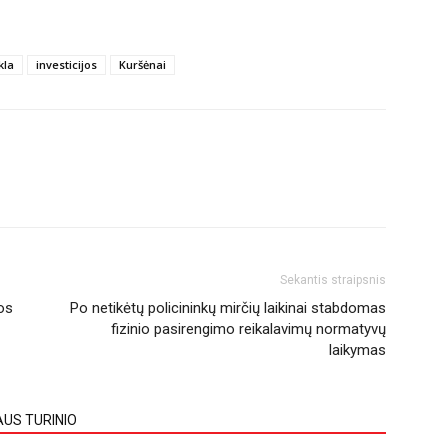
kla
investicijos
Kuršėnai
Sekantis straipsnis
os
Po netikėtų policininkų mirčių laikinai stabdomas
fizinio pasirengimo reikalavimų normatyvų
laikymas
AUS TURINIO