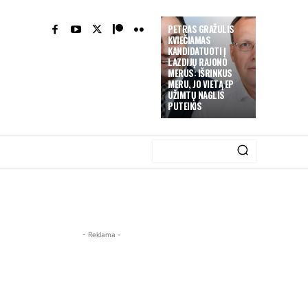
PETRAS GRAŽULIS
KVIEČIAMAS
KANDIDATUOTI Į
LAZDIJŲ RAJONO
MERUS: IŠRINKUS
MERU, JO VIETĄ EP
UŽIMTŲ NAGLIS
PUTEIKIS
- Reklama -