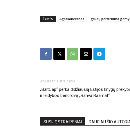
ŽYMĖS
Agrokoncernas
grūdų perdirbimo gamy
Ankstesnis straipsnis
„BaltCap“ perka didžiausią Estijos knygų prekyb
ir leidybos bendrovę „Rahva Raamat“
SUSIJĘ STRAIPSNIAI
DAUGIAU ŠIO AUTORI