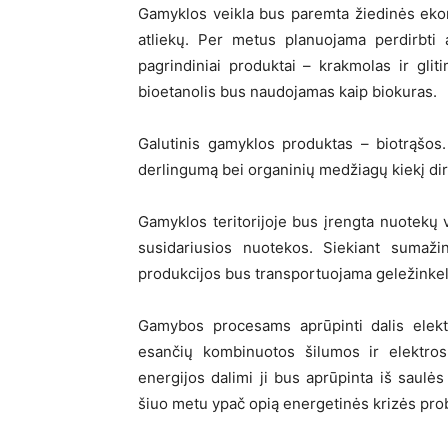
Gamyklos veikla bus paremta žiedinės ekon
atliekų. Per metus planuojama perdirbti
pagrindiniai produktai – krakmolas ir gl
bioetanolis bus naudojamas kaip biokuras.
Galutinis gamyklos produktas – biotrąšos
derlingumą bei organinių medžiagų kiekį dir
Gamyklos teritorijoje bus įrengta nuotekų
susidariusios nuotekos. Siekiant sumažin
produkcijos bus transportuojama geležinkeli
Gamybos procesams aprūpinti dalis elekt
esančių kombinuotos šilumos ir elektros 
energijos dalimi ji bus aprūpinta iš saulės 
šiuo metu ypač opią energetinės krizės proble