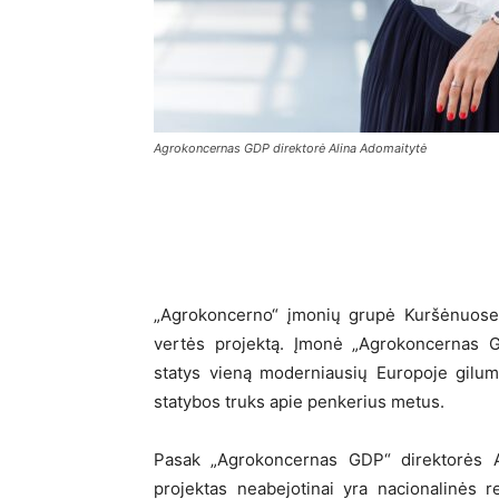
Agrokoncernas GDP direktorė Alina Adomaitytė
„Agrokoncerno“ įmonių grupė Kuršėnuose 
vertės projektą. Įmonė „Agrokoncernas GD
statys vieną moderniausių Europoje gilum
statybos truks apie penkerius metus.
Pasak „Agrokoncernas GDP“ direktorės Al
projektas neabejotinai yra nacionalinės 