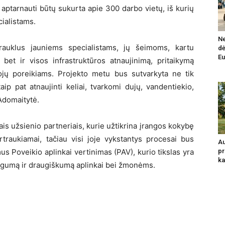
aptarnauti būtų sukurta apie 300 darbo vietų, iš kurių
cialistams.
Ne
rauklus jauniems specialistams, jų šeimoms, kartu
dė
Eu
bet ir visos infrastruktūros atnaujinimą, pritaikymą
ų poreikiams. Projekto metu bus sutvarkyta ne tik
aip pat atnaujinti keliai, tvarkomi dujų, vandentiekio,
 Adomaitytė.
is užsienio partneriais, kurie užtikrina įrangos kokybę
raukiamai, tačiau visi joje vykstantys procesai bus
Au
mus Poveikio aplinkai vertinimas (PAV), kurio tikslas yra
pr
ka
ugumą ir draugiškumą aplinkai bei žmonėms.