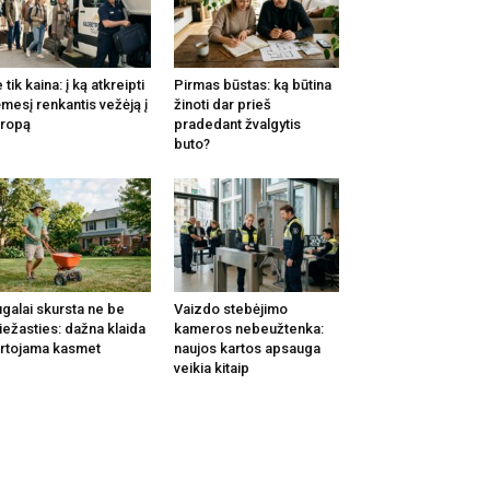
 tik kaina: į ką atkreipti
Pirmas būstas: ką būtina
mesį renkantis vežėją į
žinoti dar prieš
ropą
pradedant žvalgytis
buto?
galai skursta ne be
Vaizdo stebėjimo
iežasties: dažna klaida
kameros nebeužtenka:
rtojama kasmet
naujos kartos apsauga
veikia kitaip