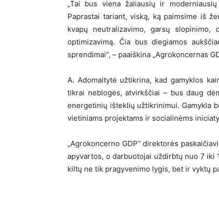
„Tai bus viena žaliausių ir moderniausių
Paprastai tariant, viską, ką paimsime iš že
kvapų neutralizavimo, garsų slopinimo, 
optimizavimą. Čia bus diegiamos aukščiau
sprendimai“, – paaiškina „Agrokoncernas GD
A. Adomaitytė užtikrina, kad gamyklos k
tikrai neblogės, atvirkščiai – bus daug dėm
energetinių išteklių užtikrinimui. Gamykla
vietiniams projektams ir socialinėms inicia
„Agrokoncerno GDP“ direktorės paskaičiavi
apyvartos, o darbuotojai uždirbtų nuo 7 iki 
kiltų ne tik pragyvenimo lygis, bet ir vyktų 