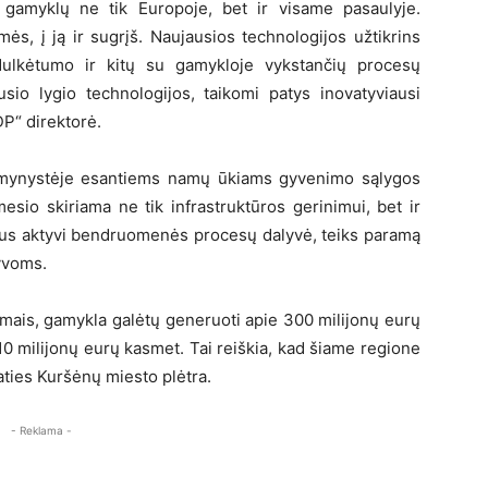
 gamyklų ne tik Europoje, bet ir visame pasaulyje.
mės, į ją ir sugrįš. Naujausios technologijos užtikrins
dulkėtumo ir kitų su gamykloje vykstančių procesų
sio lygio technologijos, taikomi patys inovatyviausi
P“ direktorė.
aimynystėje esantiems namų ūkiams gyvenimo sąlygos
esio skiriama ne tik infrastruktūros gerinimui, bet ir
 bus aktyvi bendruomenės procesų dalyvė, teiks paramą
tyvoms.
mais, gamykla galėtų generuoti apie 300 milijonų eurų
10 milijonų eurų kasmet. Tai reiškia, kad šiame regione
paties Kuršėnų miesto plėtra.
- Reklama -