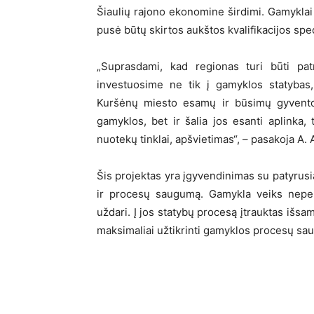
Šiaulių rajono ekonomine širdimi. Gamyklai 
pusė būtų skirtos aukštos kvalifikacijos spe
„Suprasdami, kad regionas turi būti pat
investuosime ne tik į gamyklos statybas, 
Kuršėnų miesto esamų ir būsimų gyventoj
gamyklos, bet ir šalia jos esanti aplinka, t
nuotekų tinklai, apšvietimas“, – pasakoja A.
Šis projektas yra įgyvendinimas su patyrusia
ir procesų saugumą. Gamykla veiks nepert
uždari. Į jos statybų procesą įtrauktas išsa
maksimaliai užtikrinti gamyklos procesų sa