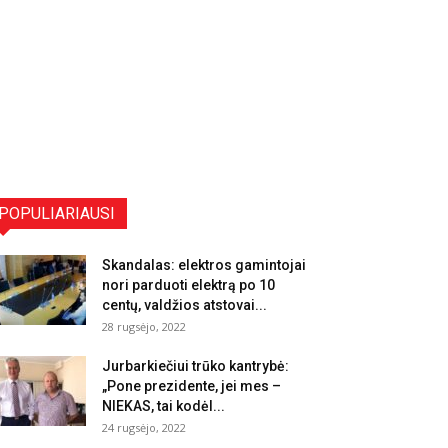
POPULIARIAUSI
Skandalas: elektros gamintojai
nori parduoti elektrą po 10
centų, valdžios atstovai...
28 rugsėjo, 2022
Jurbarkiečiui trūko kantrybė:
„Pone prezidente, jei mes –
NIEKAS, tai kodėl...
24 rugsėjo, 2022