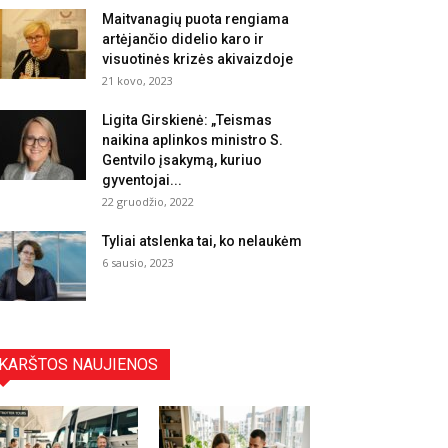
Maitvanagių puota rengiama
artėjančio didelio karo ir
visuotinės krizės akivaizdoje
21 kovo, 2023
Ligita Girskienė: „Teismas
naikina aplinkos ministro S.
Gentvilo įsakymą, kuriuo
gyventojai...
22 gruodžio, 2022
Tyliai atslenka tai, ko nelaukėm
6 sausio, 2023
KARŠTOS NAUJIENOS