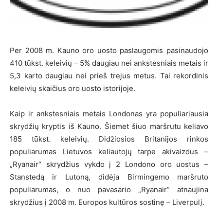
Per 2008 m. Kauno oro uosto paslaugomis pasinaudojo
410 tūkst. keleivių – 5% daugiau nei ankstesniais metais ir
5,3 karto daugiau nei prieš trejus metus. Tai rekordinis
keleivių skaičius oro uosto istorijoje.
Kaip ir ankstesniais metais Londonas yra populiariausia
skrydžių kryptis iš Kauno. Šiemet šiuo maršrutu keliavo
185 tūkst. keleivių. Didžiosios Britanijos rinkos
populiarumas Lietuvos keliautojų tarpe akivaizdus –
„Ryanair“ skrydžius vykdo į 2 Londono oro uostus –
Stanstedą ir Lutoną, didėja Birmingemo maršruto
populiarumas, o nuo pavasario „Ryanair” atnaujina
skrydžius į 2008 m. Europos kultūros sostinę – Liverpulį.