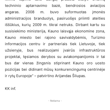
techninio aptarnavimo bazė, bendrosios aviacijos
angaras. 2008 m. buvo suformuotas įmonės
administracijos branduolys, pasiruošęs priimti ateities
iššūkius, kurių 2009 m. tikrai netruks. Dirbant kartu su
susisiekimo ministerija, Kauno laisvąja ekonomine zona,
Kauno miesto bei rajono savivaldybėmis, Turizmo
informacijos centru ir partneriais tiek Lietuvoje, tiek
užsienyje, bus realizuojami įvairūs infrastruktūros
projektai, tęsiamos derybos su aviakompanijomis ir tai
bus dar vienas žingsnis stiprinant Kauno oro uosto
pozicijas bei didinant mūsų konkurencingumą centrinėje
ir rytų Europoje“ – patvirtino Arijandas Šliupas.
KK inf.
- Reklama -