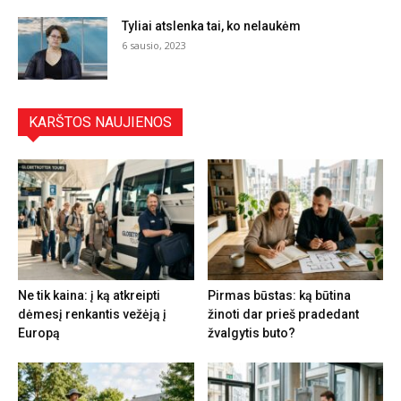
Tyliai atslenka tai, ko nelaukėm
6 sausio, 2023
KARŠTOS NAUJIENOS
Ne tik kaina: į ką atkreipti
Pirmas būstas: ką būtina
dėmesį renkantis vežėją į
žinoti dar prieš pradedant
Europą
žvalgytis buto?