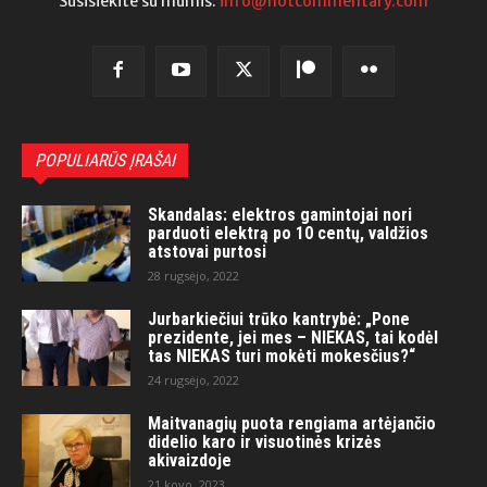
Susisiekite su mumis:
info@hotcommentary.com
POPULIARŪS ĮRAŠAI
Skandalas: elektros gamintojai nori
parduoti elektrą po 10 centų, valdžios
atstovai purtosi
28 rugsėjo, 2022
Jurbarkiečiui trūko kantrybė: „Pone
prezidente, jei mes – NIEKAS, tai kodėl
tas NIEKAS turi mokėti mokesčius?“
24 rugsėjo, 2022
Maitvanagių puota rengiama artėjančio
didelio karo ir visuotinės krizės
akivaizdoje
21 kovo, 2023