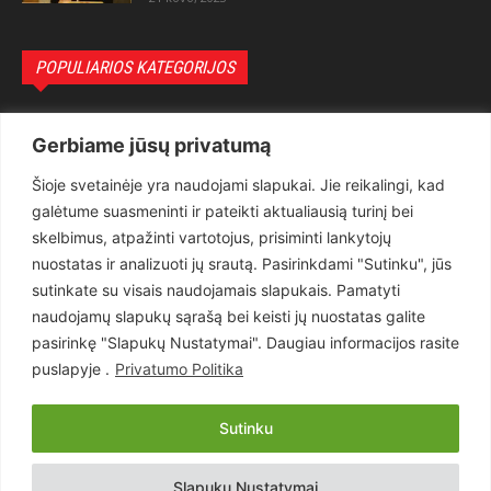
POPULIARIOS KATEGORIJOS
Politika
3281
Gerbiame jūsų privatumą
Nuomonės
2174
Šioje svetainėje yra naudojami slapukai. Jie reikalingi, kad
Teisėsauga
1497
galėtume suasmeninti ir pateikti aktualiausią turinį bei
Aktualu
1373
skelbimus, atpažinti vartotojus, prisiminti lankytojų
Lietuva
619
nuostatas ir analizuoti jų srautą. Pasirinkdami "Sutinku", jūs
sutinkate su visais naudojamais slapukais. Pamatyti
Pasaulis
560
naudojamų slapukų sąrašą bei keisti jų nuostatas galite
Статьи на русском
282
pasirinkę "Slapukų Nustatymai". Daugiau informacijos rasite
Articles in english
160
puslapyje .
Privatumo Politika
Muzika
116
Sutinku
Copyright © 2026 UAB „Goruva“. Visos teisės saugomos.
Slapukų Nustatymai