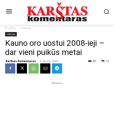
Pradžia
Lietuva
Lietuva
Kauno oro uostui 2008-ieji –
dar vieni puikūs metai
Karštas Komentaras
-
9 sausio, 2009
47
12
- Reklama -