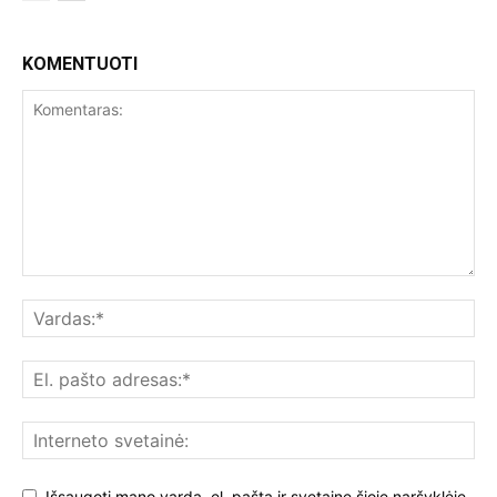
KOMENTUOTI
Išsaugoti mano vardą, el. paštą ir svetainę šioje naršyklėje