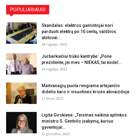
POPULIARIAUSI
Skandalas: elektros gamintojai nori
parduoti elektrą po 10 centų, valdžios
atstovai...
28 rugsėjo, 2022
Jurbarkiečiui trūko kantrybė: „Pone
prezidente, jei mes – NIEKAS, tai kodėl...
24 rugsėjo, 2022
Maitvanagių puota rengiama artėjančio
didelio karo ir visuotinės krizės akivaizdoje
21 kovo, 2023
Ligita Girskienė: „Teismas naikina aplinkos
ministro S. Gentvilo įsakymą, kuriuo
gyventojai...
22 gruodžio, 2022