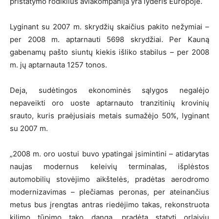
pristatymo rodiklius aviakompanija yra lyderis Europoje.
Lyginant su 2007 m. skrydžių skaičius pakito nežymiai –
per 2008 m. aptarnauti 5698 skrydžiai. Per Kauną
gabenamų pašto siuntų kiekis išliko stabilus – per 2008
m. jų aptarnauta 1257 tonos.
Deja, sudėtingos ekonominės sąlygos negalėjo
nepaveikti oro uoste aptarnauto tranzitinių krovinių
srauto, kuris praėjusiais metais sumažėjo 50%, lyginant
su 2007 m.
„2008 m. oro uostui buvo ypatingai įsimintini – atidarytas
naujas modernus keleivių terminalas, išplėstos
automobilių stovėjimo aikštelės, pradėtas aerodromo
modernizavimas – plečiamas peronas, per ateinančius
metus bus įrengtas antras riedėjimo takas, rekonstruota
kilimo tūpimo tako danga, pradėta statyti orlaivių