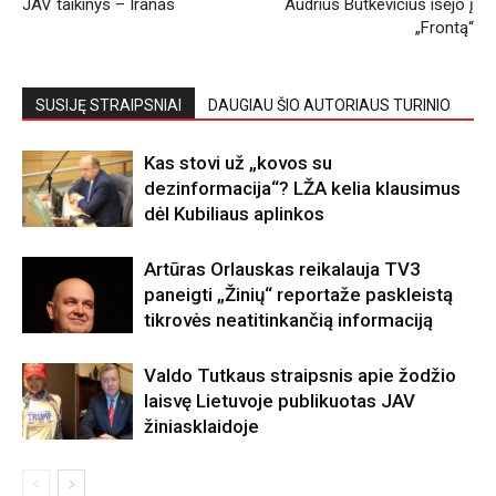
JAV taikinys – Iranas
Audrius Butkevičius išėjo į
„Frontą“
SUSIJĘ STRAIPSNIAI
DAUGIAU ŠIO AUTORIAUS TURINIO
Kas stovi už „kovos su
dezinformacija“? LŽA kelia klausimus
dėl Kubiliaus aplinkos
Artūras Orlauskas reikalauja TV3
paneigti „Žinių“ reportaže paskleistą
tikrovės neatitinkančią informaciją
Valdo Tutkaus straipsnis apie žodžio
laisvę Lietuvoje publikuotas JAV
žiniasklaidoje