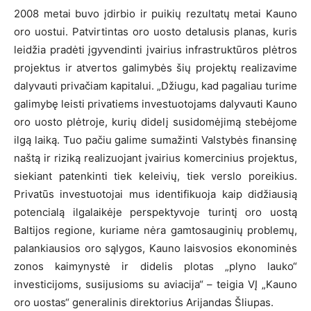
2008 metai buvo įdirbio ir puikių rezultatų metai Kauno
oro uostui. Patvirtintas oro uosto detalusis planas, kuris
leidžia pradėti įgyvendinti įvairius infrastruktūros plėtros
projektus ir atvertos galimybės šių projektų realizavime
dalyvauti privačiam kapitalui. „Džiugu, kad pagaliau turime
galimybę leisti privatiems investuotojams dalyvauti Kauno
oro uosto plėtroje, kurių didelį susidomėjimą stebėjome
ilgą laiką. Tuo pačiu galime sumažinti Valstybės finansinę
naštą ir riziką realizuojant įvairius komercinius projektus,
siekiant patenkinti tiek keleivių, tiek verslo poreikius.
Privatūs investuotojai mus identifikuoja kaip didžiausią
potencialą ilgalaikėje perspektyvoje turintį oro uostą
Baltijos regione, kuriame nėra gamtosauginių problemų,
palankiausios oro sąlygos, Kauno laisvosios ekonominės
zonos kaimynystė ir didelis plotas „plyno lauko“
investicijoms, susijusioms su aviacija“ – teigia VĮ „Kauno
oro uostas“ generalinis direktorius Arijandas Šliupas.