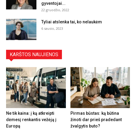
gyventojai...
22 gruodžio, 2022
Tyliai atslenka tai, ko nelaukėm
6 sausio, 2023
KARŠTOS NAUJIENOS
Ne tik kaina: į ką atkreipti
Pirmas būstas: ką būtina
dėmesį renkantis vežėją į
žinoti dar prieš pradedant
Europą
žvalgytis buto?