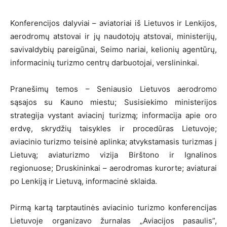
Konferencijos dalyviai – aviatoriai iš Lietuvos ir Lenkijos,
aerodromų atstovai ir jų naudotojų atstovai, ministerijų,
savivaldybių pareigūnai, Seimo nariai, kelionių agentūrų,
informacinių turizmo centrų darbuotojai, verslininkai.
Pranešimų temos – Seniausio Lietuvos aerodromo
sąsajos su Kauno miestu; Susisiekimo ministerijos
strategija vystant aviacinį turizmą; informacija apie oro
erdvę, skrydžių taisykles ir procedūras Lietuvoje;
aviacinio turizmo teisinė aplinka; atvykstamasis turizmas į
Lietuvą; aviaturizmo vizija Birštono ir Ignalinos
regionuose; Druskininkai – aerodromas kurorte; aviaturai
po Lenkiją ir Lietuvą, informacinė sklaida.
Pirmą kartą tarptautinės aviacinio turizmo konferencijas
Lietuvoje organizavo žurnalas „Aviacijos pasaulis”,