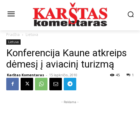
Pradžia
Lietuva
Lietuva
Konferencija Kaune atkreips
dėmesį į aviacinį turizmą
Karštas Komentaras
-
15 lapkričio, 2010
45
1
- Reklama -