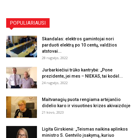
POPULIARIAUSI
Skandalas: elektros gamintojai nori
parduoti elektrą po 10 centų, valdžios
atstovai...
28 rugsėjo, 2022
Jurbarkiečiui trūko kantrybė: „Pone
prezidente, jei mes – NIEKAS, tai kodėl...
24 rugsėjo, 2022
Maitvanagių puota rengiama artėjančio
didelio karo ir visuotinės krizės akivaizdoje
21 kovo, 2023
Ligita Girskienė: „Teismas naikina aplinkos
ministro S. Gentvilo įsakymą, kuriuo