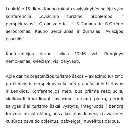
Lapkričio 16 dieną Kauno miesto savivaldybės salėje vyks
konferencija „Aviacinio turizmo problemos ir
perspektyvos”. Organizatoriai – S.Dariaus ir S.Girėno
aerodromas, Kauno aeroklubas ir žurnalas „Aviacijos
pasaulis”.
Konferencijos darbo laikas 10-16 val. Renginys
nemokamas, kviečiami visi dalyvauti.
Apie dar tik bręstančios turizmo šakos – aviacinio turizmo
problemas ir perspektyvas kalbės pranešėjai iš Lietuvos
ir Lenkijos. Konferencijos metu bus priimta rezoliucija,
skatinanti koordinuoti aviacinio turizmo plėtrą, gerinti
sąlygas šiai turizmo šakai vystytis, integruotis į bendrą
turizmo infrastruktūrą, bus atkreiptas dėmesys į aviacinės
kultūros paveldo objektus, pažvelgta į nuveiktus darbus.