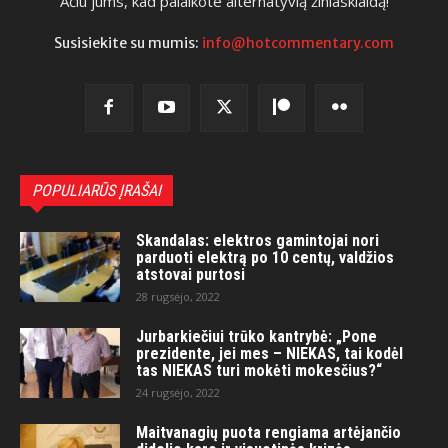
Ačiū jums, kad palaikote alternatyvią žiniasklaidą!
Susisiekite su mumis:
info@hotcommentary.com
POPULIARŪS ĮRAŠAI
Skandalas: elektros gamintojai nori
parduoti elektrą po 10 centų, valdžios
atstovai purtosi
28 rugsėjo, 2022
Jurbarkiečiui trūko kantrybė: „Pone
prezidente, jei mes – NIEKAS, tai kodėl
tas NIEKAS turi mokėti mokesčius?“
24 rugsėjo, 2022
Maitvanagių puota rengiama artėjančio