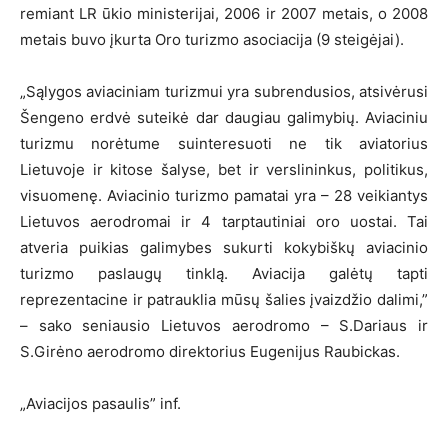
remiant LR ūkio ministerijai, 2006 ir 2007 metais, o 2008
metais buvo įkurta Oro turizmo asociacija (9 steigėjai).
„Sąlygos aviaciniam turizmui yra subrendusios, atsivėrusi
Šengeno erdvė suteikė dar daugiau galimybių. Aviaciniu
turizmu norėtume suinteresuoti ne tik aviatorius
Lietuvoje ir kitose šalyse, bet ir verslininkus, politikus,
visuomenę. Aviacinio turizmo pamatai yra – 28 veikiantys
Lietuvos aerodromai ir 4 tarptautiniai oro uostai. Tai
atveria puikias galimybes sukurti kokybiškų aviacinio
turizmo paslaugų tinklą. Aviacija galėtų tapti
reprezentacine ir patrauklia mūsų šalies įvaizdžio dalimi,”
– sako seniausio Lietuvos aerodromo – S.Dariaus ir
S.Girėno aerodromo direktorius Eugenijus Raubickas.
„Aviacijos pasaulis” inf.