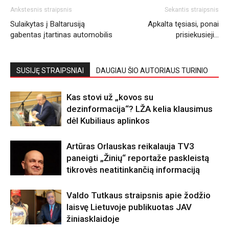
Ankstesnis straipsnis
Sekantis straipsnis
Sulaikytas į Baltarusiją
Apkalta tęsiasi, ponai
gabentas įtartinas automobilis
prisiekusieji…
SUSIJĘ STRAIPSNIAI
DAUGIAU ŠIO AUTORIAUS TURINIO
Kas stovi už „kovos su
dezinformacija“? LŽA kelia klausimus
dėl Kubiliaus aplinkos
Artūras Orlauskas reikalauja TV3
paneigti „Žinių“ reportaže paskleistą
tikrovės neatitinkančią informaciją
Valdo Tutkaus straipsnis apie žodžio
laisvę Lietuvoje publikuotas JAV
žiniasklaidoje