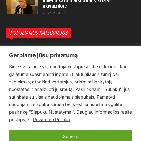
didelio karo ir visuotinės krizės
akivaizdoje
21 kovo, 2023
POPULIARIOS KATEGORIJOS
Politika
3281
Gerbiame jūsų privatumą
Nuomonės
2174
Šioje svetainėje yra naudojami slapukai. Jie reikalingi, kad
Teisėsauga
1497
galėtume suasmeninti ir pateikti aktualiausią turinį bei
Aktualu
1373
skelbimus, atpažinti vartotojus, prisiminti lankytojų
Lietuva
619
nuostatas ir analizuoti jų srautą. Pasirinkdami "Sutinku", jūs
sutinkate su visais naudojamais slapukais. Pamatyti
Pasaulis
560
naudojamų slapukų sąrašą bei keisti jų nuostatas galite
Статьи на русском
282
pasirinkę "Slapukų Nustatymai". Daugiau informacijos rasite
Articles in english
160
puslapyje .
Privatumo Politika
Muzika
116
Sutinku