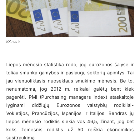
KK nuotr.
Liepos mėnesio statistika rodo, jog eurozonos šalyse ir
toliau smunka gamybos ir paslaugų sektorių apimtys. Tai
jau vienuoliktasis nuoseklaus smukimo mėnesis. Be to,
nenumatoma, jog 2012 m. reikalai galėtų bent kiek
pagerėti. PMI (Purchasing managers index) ataskaitoje
lyginami didžiųjų Eurozonos valstybių rodikliai-
Vokietijos, Prancūzijos, Ispanijos ir Italijos. Bendras jų
liepos mėnesio rodiklis siekia vos 46,5, žinant, jog bet
koks žemesnis rodiklis už 50 reiškia ekonomikos
susitraukimą.