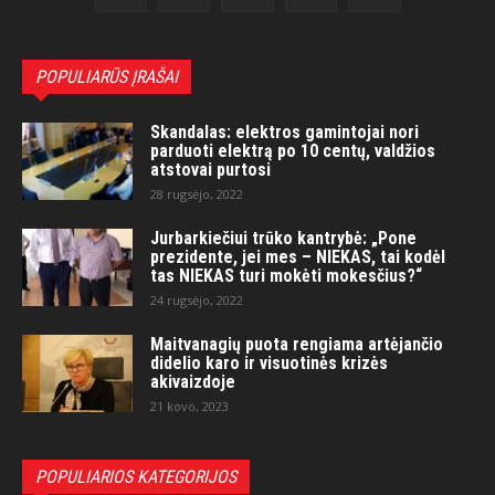
POPULIARŪS ĮRAŠAI
Skandalas: elektros gamintojai nori
parduoti elektrą po 10 centų, valdžios
atstovai purtosi
28 rugsėjo, 2022
Jurbarkiečiui trūko kantrybė: „Pone
prezidente, jei mes – NIEKAS, tai kodėl
tas NIEKAS turi mokėti mokesčius?“
24 rugsėjo, 2022
Maitvanagių puota rengiama artėjančio
didelio karo ir visuotinės krizės
akivaizdoje
21 kovo, 2023
POPULIARIOS KATEGORIJOS