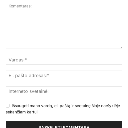
Išsaugoti mano vardą, el. paštą ir svetainę šioje naršyklėje
sekančiam kartui.