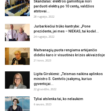
Skandalas: elektros gamintojai nori
parduoti elektrą po 10 centų, valdžios
atstovai...
28 rugsėjo, 2022
Jurbarkiečiui trūko kantrybė: „Pone
prezidente, jei mes – NIEKAS, tai kodėl...
24 rugsėjo, 2022
Maitvanagių puota rengiama artėjančio
didelio karo ir visuotinės krizės akivaizdoje
21 kovo, 2023
Ligita Girskienė: „Teismas naikina aplinkos
ministro S. Gentvilo įsakymą, kuriuo
gyventojai...
22 gruodžio, 2022
Tyliai atslenka tai, ko nelaukėm
6 sausio, 2023