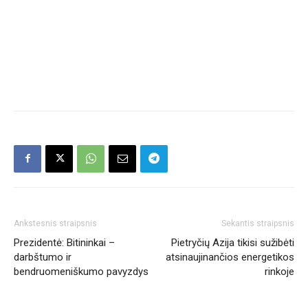
Ankstesnis straipsnis
Sekantis straipsnis
Prezidentė: Bitininkai –
Pietryčių Azija tikisi sužibėti
darbštumo ir
atsinaujinančios energetikos
bendruomeniškumo pavyzdys
rinkoje