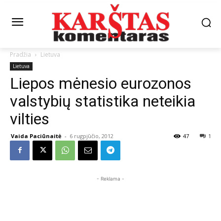
Pradžia
Lietuva
Lietuva
Liepos mėnesio eurozonos
valstybių statistika neteikia
vilties
Vaida Paciūnaitė
-
6 rugpjūčio, 2012
47
1
- Reklama -