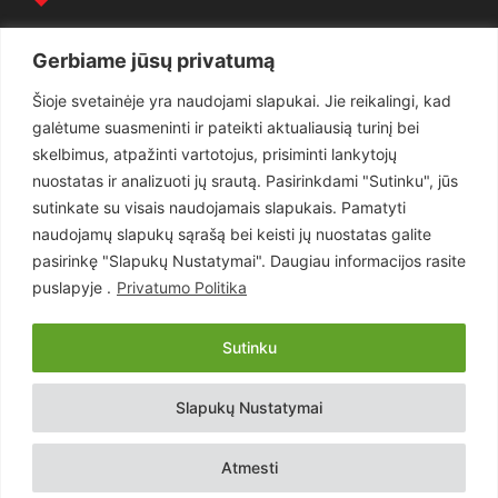
Politika
3281
Gerbiame jūsų privatumą
Nuomonės
2174
Šioje svetainėje yra naudojami slapukai. Jie reikalingi, kad
Teisėsauga
1497
galėtume suasmeninti ir pateikti aktualiausią turinį bei
Aktualu
1373
skelbimus, atpažinti vartotojus, prisiminti lankytojų
Lietuva
619
nuostatas ir analizuoti jų srautą. Pasirinkdami "Sutinku", jūs
sutinkate su visais naudojamais slapukais. Pamatyti
Pasaulis
560
naudojamų slapukų sąrašą bei keisti jų nuostatas galite
Статьи на русском
282
pasirinkę "Slapukų Nustatymai". Daugiau informacijos rasite
Articles in english
160
puslapyje .
Privatumo Politika
Muzika
116
Sutinku
Copyright © 2026 UAB „Goruva“. Visos teisės saugomos.
Slapukų Nustatymai
Kontaktai
Prenumerata
Privatumo Politika
Naudojimosi Taisyklės
Atmesti
Svetainės sprendimas:
EastWestHost