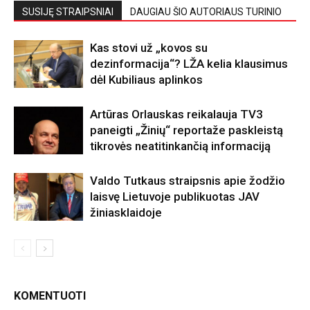
SUSIJĘ STRAIPSNIAI
DAUGIAU ŠIO AUTORIAUS TURINIO
Kas stovi už „kovos su
dezinformacija“? LŽA kelia klausimus
dėl Kubiliaus aplinkos
Artūras Orlauskas reikalauja TV3
paneigti „Žinių“ reportaže paskleistą
tikrovės neatitinkančią informaciją
Valdo Tutkaus straipsnis apie žodžio
laisvę Lietuvoje publikuotas JAV
žiniasklaidoje
KOMENTUOTI