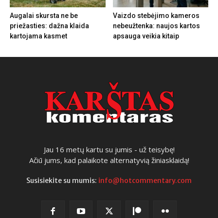
Augalai skursta ne be
Vaizdo stebėjimo kameros
priežasties: dažna klaida
nebeužtenka: naujos kartos
kartojama kasmet
apsauga veikia kitaip
Jau 16 metų kartu su jumis - už teisybę!
Ačiū jums, kad palaikote alternatyvią žiniasklaidą!
Susisiekite su mumis:
info@hotcommentary.com