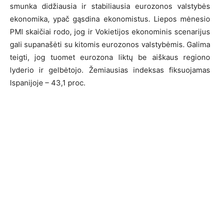
smunka didžiausia ir stabiliausia eurozonos valstybės
ekonomika, ypač gąsdina ekonomistus. Liepos mėnesio
PMI skaičiai rodo, jog ir Vokietijos ekonominis scenarijus
gali supanašėti su kitomis eurozonos valstybėmis. Galima
teigti, jog tuomet eurozona liktų be aiškaus regiono
lyderio ir gelbėtojo. Žemiausias indeksas fiksuojamas
Ispanijoje – 43,1 proc.