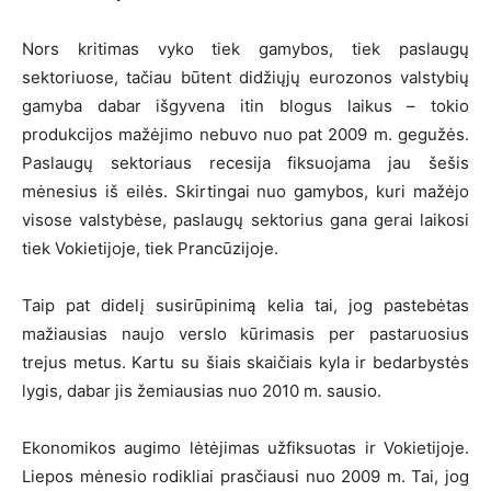
Nors kritimas vyko tiek gamybos, tiek paslaugų
sektoriuose, tačiau būtent didžiųjų eurozonos valstybių
gamyba dabar išgyvena itin blogus laikus – tokio
produkcijos mažėjimo nebuvo nuo pat 2009 m. gegužės.
Paslaugų sektoriaus recesija fiksuojama jau šešis
mėnesius iš eilės. Skirtingai nuo gamybos, kuri mažėjo
visose valstybėse, paslaugų sektorius gana gerai laikosi
tiek Vokietijoje, tiek Prancūzijoje.
Taip pat didelį susirūpinimą kelia tai, jog pastebėtas
mažiausias naujo verslo kūrimasis per pastaruosius
trejus metus. Kartu su šiais skaičiais kyla ir bedarbystės
lygis, dabar jis žemiausias nuo 2010 m. sausio.
Ekonomikos augimo lėtėjimas užfiksuotas ir Vokietijoje.
Liepos mėnesio rodikliai prasčiausi nuo 2009 m. Tai, jog