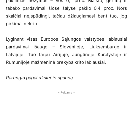
pakilimas nežymus – vos 0,1 proc. Maisto, gėrimų ir
tabako pardavimai šiose šalyse pakilo 0,4 proc. Nors
skaičiai neįspūdingi, tačiau džiaugiamasi bent tuo, jog
pirkimai nekrito.
Lyginant visas Europos Sąjungos valstybes labiausiai
pardavimai išaugo – Slovėnijoje, Liuksemburge ir
Latvijoje. Tuo tarpu Airijoje, Jungtinėje Karalystėje ir
Rumunijoje mažmeninė prekyba krito labiausiai.
Parengta pagal užsienio spaudą
- Reklama -