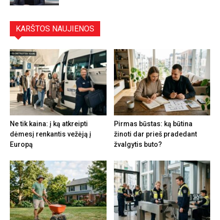
KARŠTOS NAUJIENOS
Ne tik kaina: į ką atkreipti
Pirmas būstas: ką būtina
dėmesį renkantis vežėją į
žinoti dar prieš pradedant
Europą
žvalgytis buto?