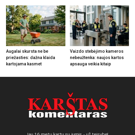
Augalai skursta ne be
Vaizdo stebėjimo kameros
priežasties: dažna klaida
nebeužtenka: naujos kartos
kartojama kasmet
apsauga veikia kitaip
Jau 16 metų kartu su jumis - už teisybę!