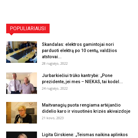
POPULIARIAUSI
Skandalas: elektros gamintojai nori
parduoti elektrą po 10 centų, valdžios
atstovai...
28 rugsėjo, 2022
Jurbarkiečiui trūko kantrybė: „Pone
prezidente, jei mes – NIEKAS, tai kodėl...
24 rugsėjo, 2022
Maitvanagių puota rengiama artėjančio
didelio karo ir visuotinės krizės akivaizdoje
21 kovo, 2023
Ligita Girskienė: „Teismas naikina aplinkos