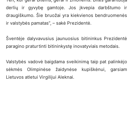
derlių ir gyvybę gamtoje. Jos įkvepia darbštumo ir
draugiškumo. Šie bruožai yra kiekvienos bendruomenės
ir valstybės pamatas”, – sakė Prezidentė.
Šventėje dalyvavusius jaunuosius bitininkus Prezidentė
paragino praturtinti bitininkystę inovatyviais metodais.
Valstybės vadovė baigdama sveikinimą taip pat palinkėjo
sėkmės Olimpinėse žaidynėse kupiškėnui, garsiam
Lietuvos atletui Virgilijui Aleknai.