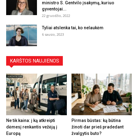
ministro S. Gentvilo įsakymą, kuriuo
gyventojai...
22 gruodžio, 2022
Tyliai atslenka tai, ko nelaukėm
6 sausio, 2023
KARŠTOS NAUJIENOS
Ne tik kaina: į ką atkreipti
Pirmas būstas: ką būtina
dėmesį renkantis vežėją į
žinoti dar prieš pradedant
Europą
žvalgytis buto?