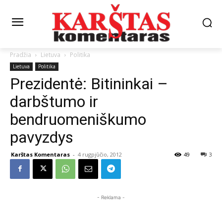
Pradžia
Lietuva
Politika
Lietuva
Politika
Prezidentė: Bitininkai –
darbštumo ir
bendruomeniškumo
pavyzdys
Karštas Komentaras
-
4 rugpjūčio, 2012
49
3
- Reklama -