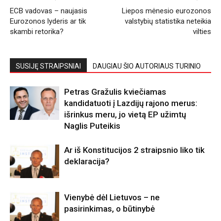
ECB vadovas – naujasis
Liepos mėnesio eurozonos
Eurozonos lyderis ar tik
valstybių statistika neteikia
skambi retorika?
vilties
SUSIJĘ STRAIPSNIAI
DAUGIAU ŠIO AUTORIAUS TURINIO
Petras Gražulis kviečiamas
kandidatuoti į Lazdijų rajono merus:
išrinkus meru, jo vietą EP užimtų
Naglis Puteikis
Ar iš Konstitucijos 2 straipsnio liko tik
deklaracija?
Vienybė dėl Lietuvos – ne
pasirinkimas, o būtinybė