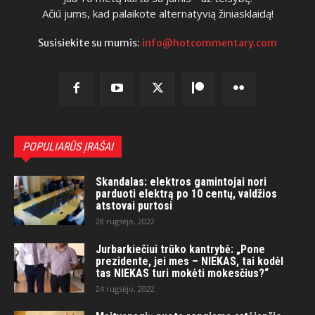
Ačiū jums, kad palaikote alternatyvią žiniasklaidą!
Susisiekite su mumis:
info@hotcommentary.com
POPULIARŪS ĮRAŠAI
Skandalas: elektros gamintojai nori
parduoti elektrą po 10 centų, valdžios
atstovai purtosi
28 rugsėjo, 2022
Jurbarkiečiui trūko kantrybė: „Pone
prezidente, jei mes – NIEKAS, tai kodėl
tas NIEKAS turi mokėti mokesčius?“
24 rugsėjo, 2022