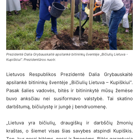
Prezidentė Dalia Grybauskaitė apsilankė bitininkų šventėje „Bičiulių Lietuva -
Kupiškiui". Prezidentūros nuotr.
Lietuvos Respublikos Prezidentė Dalia Grybauskaitė
apsilankė bitininkų šventėje „Bičiulių Lietuva – Kupiškiui”.
Pasak šalies vadovės, bitės ir bitininkytė mūsų žemėse
buvo anksčiau nei susiformavo valstybė. Tai skatino
darbštumą, bičiulystę ir jungė į bendruomenę.
„Lietuva yra bičiulių, draugiškų ir darbščių žmonių
kraštas, o šiemet visas šias savybes atspindi Kupiškis.
Ten, kur gerai bitėms, gerai ir žmonėms. Bitės garantuoja