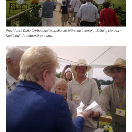
Prezidentė Dalia Grybauskaitė apsilankė bitininkų šventėje „Bičiulių Lietuva -
Kupiškiui". Prezidentūros nuotr.