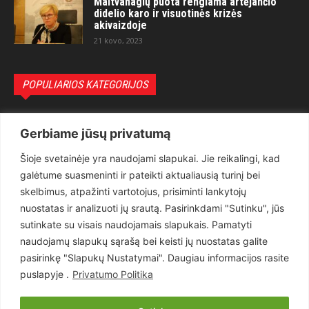
Maitvanagių puota rengiama artėjančio
didelio karo ir visuotinės krizės
akivaizdoje
21 kovo, 2023
POPULIARIOS KATEGORIJOS
Politika
3281
Gerbiame jūsų privatumą
Nuomonės
2174
Šioje svetainėje yra naudojami slapukai. Jie reikalingi, kad
Teisėsauga
1497
galėtume suasmeninti ir pateikti aktualiausią turinį bei
Aktualu
1373
skelbimus, atpažinti vartotojus, prisiminti lankytojų
Lietuva
619
nuostatas ir analizuoti jų srautą. Pasirinkdami "Sutinku", jūs
sutinkate su visais naudojamais slapukais. Pamatyti
Pasaulis
560
naudojamų slapukų sąrašą bei keisti jų nuostatas galite
Статьи на русском
282
pasirinkę "Slapukų Nustatymai". Daugiau informacijos rasite
Articles in english
160
puslapyje .
Privatumo Politika
Muzika
116