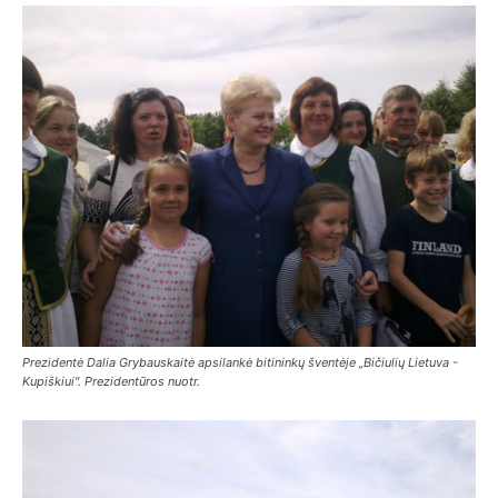
Prezidentė Dalia Grybauskaitė apsilankė bitininkų šventėje „Bičiulių Lietuva -
Kupiškiui". Prezidentūros nuotr.