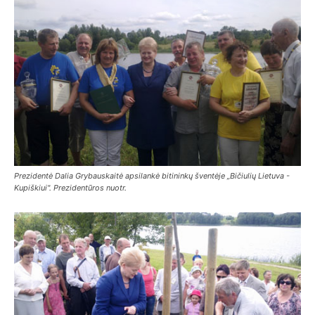
Prezidentė Dalia Grybauskaitė apsilankė bitininkų šventėje „Bičiulių Lietuva -
Kupiškiui". Prezidentūros nuotr.