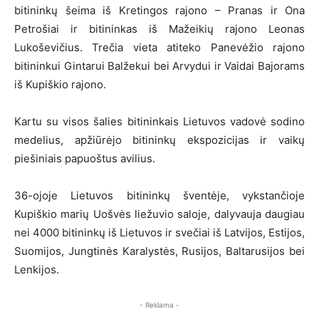
bitininkų šeima iš Kretingos rajono – Pranas ir Ona
Petrošiai ir bitininkas iš Mažeikių rajono Leonas
Lukoševičius. Trečia vieta atiteko Panevėžio rajono
bitininkui Gintarui Balžekui bei Arvydui ir Vaidai Bajorams
iš Kupiškio rajono.
Kartu su visos šalies bitininkais Lietuvos vadovė sodino
medelius, apžiūrėjo bitininkų ekspozicijas ir vaikų
piešiniais papuoštus avilius.
36-ojoje Lietuvos bitininkų šventėje, vykstančioje
Kupiškio marių Uošvės liežuvio saloje, dalyvauja daugiau
nei 4000 bitininkų iš Lietuvos ir svečiai iš Latvijos, Estijos,
Suomijos, Jungtinės Karalystės, Rusijos, Baltarusijos bei
Lenkijos.
- Reklama -