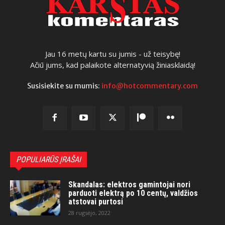
Jau 16 metų kartu su jumis - už teisybę!
Ačiū jums, kad palaikote alternatyvią žiniasklaidą!
Susisiekite su mumis:
info@hotcommentary.com
POPULIARŪS ĮRAŠAI
Skandalas: elektros gamintojai nori
parduoti elektrą po 10 centų, valdžios
atstovai purtosi
28 rugsėjo, 2022