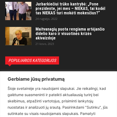
Jurbarkiečiui trūko kantrybė: „Pone
prezidente, jei mes – NIEKAS, tai kodėl
tas NIEKAS turi mokėti mokesčius?“
24 rugsėjo, 2022
Maitvanagių puota rengiama artėjančio
didelio karo ir visuotinės krizės
akivaizdoje
21 kovo, 2023
POPULIARIOS KATEGORIJOS
Politika
3281
Gerbiame jūsų privatumą
Nuomonės
2174
Šioje svetainėje yra naudojami slapukai. Jie reikalingi, kad
Teisėsauga
1497
galėtume suasmeninti ir pateikti aktualiausią turinį bei
Aktualu
1373
skelbimus, atpažinti vartotojus, prisiminti lankytojų
Lietuva
619
nuostatas ir analizuoti jų srautą. Pasirinkdami "Sutinku", jūs
sutinkate su visais naudojamais slapukais. Pamatyti
Pasaulis
560