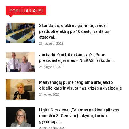
POPULIARIAUSI
Skandalas: elektros gamintojai nori
parduoti elektrą po 10 centų, valdžios
atstovai...
28 rugsėjo, 2022
Jurbarkiečiui trūko kantrybė: „Pone
prezidente, jei mes – NIEKAS, tai kodėl...
24 rugsėjo, 2022
Maitvanagių puota rengiama artėjančio
didelio karo ir visuotinės krizės akivaizdoje
21 kovo, 2023
Ligita Girskienė: „Teismas naikina aplinkos
ministro S. Gentvilo įsakymą, kuriuo
gyventojai...
22 gruodžio, 2022