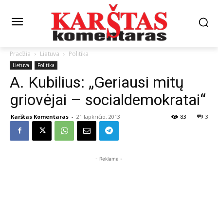
Pradžia
Lietuva
Politika
Lietuva
Politika
A. Kubilius: „Geriausi mitų
griovėjai – socialdemokratai“
Karštas Komentaras
-
21 lapkričio, 2013
83
3
- Reklama -