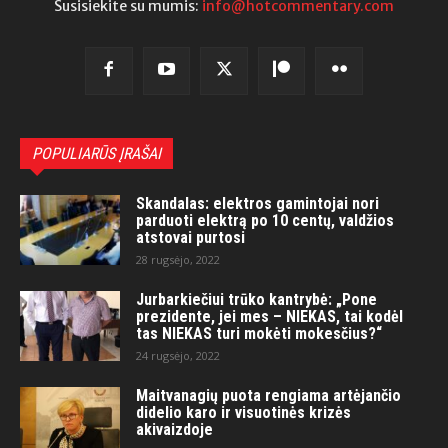
Susisiekite su mumis:
info@hotcommentary.com
POPULIARŪS ĮRAŠAI
Skandalas: elektros gamintojai nori
parduoti elektrą po 10 centų, valdžios
atstovai purtosi
28 rugsėjo, 2022
Jurbarkiečiui trūko kantrybė: „Pone
prezidente, jei mes – NIEKAS, tai kodėl
tas NIEKAS turi mokėti mokesčius?“
24 rugsėjo, 2022
Maitvanagių puota rengiama artėjančio
didelio karo ir visuotinės krizės
akivaizdoje