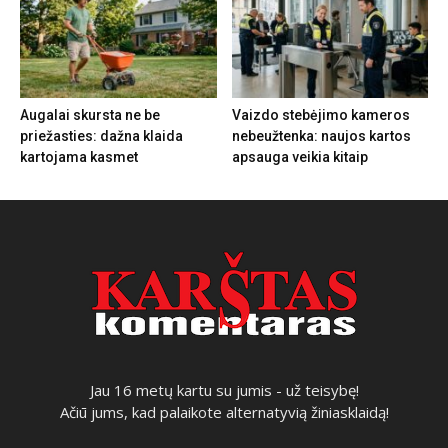
Augalai skursta ne be
Vaizdo stebėjimo kameros
priežasties: dažna klaida
nebeužtenka: naujos kartos
kartojama kasmet
apsauga veikia kitaip
Jau 16 metų kartu su jumis - už teisybę!
Ačiū jums, kad palaikote alternatyvią žiniasklaidą!