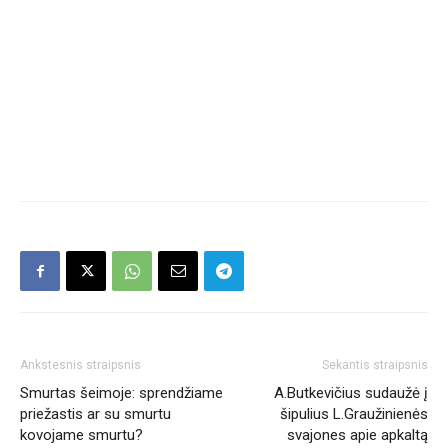
Ankstesnis straipsnis
Sekantis straipsnis
Smurtas šeimoje: sprendžiame
A.Butkevičius sudaužė į
priežastis ar su smurtu
šipulius L.Graužinienės
kovojame smurtu?
svajones apie apkaltą