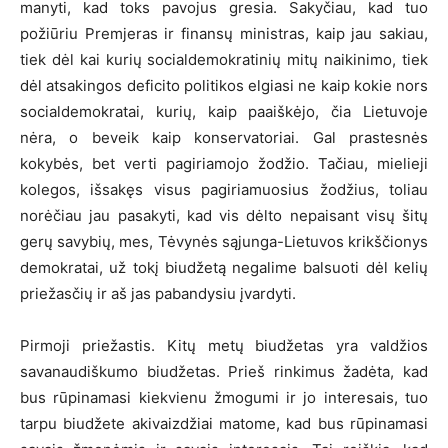
manyti, kad toks pavojus gresia. Sakyčiau, kad tuo
požiūriu Premjeras ir finansų ministras, kaip jau sakiau,
tiek dėl kai kurių socialdemokratinių mitų naikinimo, tiek
dėl atsakingos deficito politikos elgiasi ne kaip kokie nors
socialdemokratai, kurių, kaip paaiškėjo, čia Lietuvoje
nėra, o beveik kaip konservatoriai. Gal prastesnės
kokybės, bet verti pagiriamojo žodžio. Tačiau, mielieji
kolegos, išsakęs visus pagiriamuosius žodžius, toliau
norėčiau jau pasakyti, kad vis dėlto nepaisant visų šitų
gerų savybių, mes, Tėvynės sąjunga-Lietuvos krikščionys
demokratai, už tokį biudžetą negalime balsuoti dėl kelių
priežasčių ir aš jas pabandysiu įvardyti.
Pirmoji priežastis. Kitų metų biudžetas yra valdžios
savanaudiškumo biudžetas. Prieš rinkimus žadėta, kad
bus rūpinamasi kiekvienu žmogumi ir jo interesais, tuo
tarpu biudžete akivaizdžiai matome, kad bus rūpinamasi