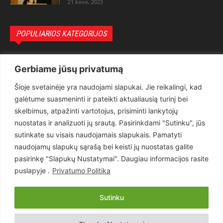
21 kovo, 2023
POPULIARIOS KATEGORIJOS
Politika
3281
Gerbiame jūsų privatumą
Nuomonės
2174
Šioje svetainėje yra naudojami slapukai. Jie reikalingi, kad
Teisėsauga
1497
galėtume suasmeninti ir pateikti aktualiausią turinį bei
Aktualu
1373
skelbimus, atpažinti vartotojus, prisiminti lankytojų
Lietuva
619
nuostatas ir analizuoti jų srautą. Pasirinkdami "Sutinku", jūs
sutinkate su visais naudojamais slapukais. Pamatyti
Pasaulis
560
naudojamų slapukų sąrašą bei keisti jų nuostatas galite
Статьи на русском
282
pasirinkę "Slapukų Nustatymai". Daugiau informacijos rasite
Articles in english
160
puslapyje .
Privatumo Politika
Muzika
116
Sutinku
Copyright © 2026 UAB „Goruva“. Visos teisės saugomos.