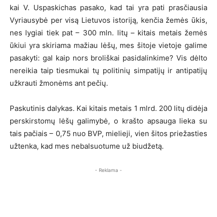
kai V. Uspaskichas pasako, kad tai yra pati prasčiausia
Vyriausybė per visą Lietuvos istoriją, kenčia žemės ūkis,
nes lygiai tiek pat – 300 mln. litų – kitais metais žemės
ūkiui yra skiriama mažiau lėšų, mes šitoje vietoje galime
pasakyti: gal kaip nors broliškai pasidalinkime? Vis dėlto
nereikia taip tiesmukai tų politinių simpatijų ir antipatijų
užkrauti žmonėms ant pečių.
Paskutinis dalykas. Kai kitais metais 1 mlrd. 200 litų didėja
perskirstomų lėšų galimybė, o krašto apsauga lieka su
tais pačiais – 0,75 nuo BVP, mielieji, vien šitos priežasties
užtenka, kad mes nebalsuotume už biudžetą.
- Reklama -