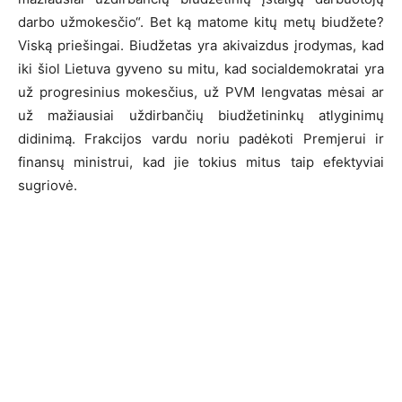
darbo užmokesčio“. Bet ką matome kitų metų biudžete?
Viską priešingai. Biudžetas yra akivaizdus įrodymas, kad
iki šiol Lietuva gyveno su mitu, kad socialdemokratai yra
už progresinius mokesčius, už PVM lengvatas mėsai ar
už mažiausiai uždirbančių biudžetininkų atlyginimų
didinimą. Frakcijos vardu noriu padėkoti Premjerui ir
finansų ministrui, kad jie tokius mitus taip efektyviai
sugriovė.