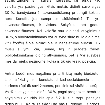
savais žmonėmis ir savais interesais. Tai reiškia, kad
valdžia yra pasirengusi kitais metais didinti savo algas
30 %, bandydama šį savanaudiškumą pridengti kokiais
nors Konstitucijos sampratos aiškinimais? Tai yra
savanaudiškumas, ir viskas. Sakyčiau, net godus
savanaudiškumas. Kai valdžia sau didinasi atlyginimus
30 %, o bibliotekininkams Vyriausybė siūlo nulio didinimą,
kitų žodžių šioje situacijoje ir negalėtume surasti. Tik
mūsų siūlymu čia, Seime, lyg ir pradėta žadėti
bibliotekininkams didinti atlyginimus, bet iš Vyriausybės
mes dar nieko nežinome, kokia iš tikrųjų yra jų pozicija.
Antra, kodėl mes negalime pritarti kitų metų biudžetui.
Labai aiškiai galime konstatuoti, kad socialdemokratams,
kuriems rūpi tik savi žmonės, pensininkai visiškai nerūpi.
Valdžiai atlyginimai didės 30 %, pagal prognozes bendras
atlyginimų vidurkis kils apie 5,2 %, tuo tarpu pensijos
didės nuliu. Ką tai reiškia? Dar pasižiūrėkime į „Sodros“