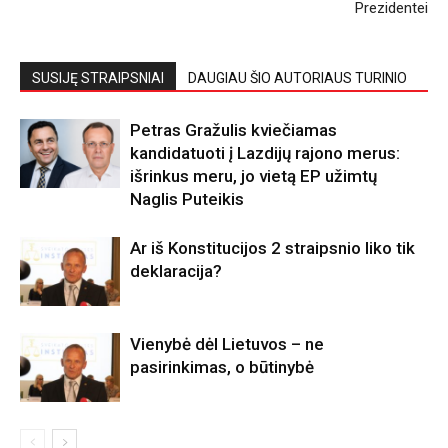
Prezidentei
SUSIJĘ STRAIPSNIAI
DAUGIAU ŠIO AUTORIAUS TURINIO
Petras Gražulis kviečiamas
kandidatuoti į Lazdijų rajono merus:
išrinkus meru, jo vietą EP užimtų
Naglis Puteikis
Ar iš Konstitucijos 2 straipsnio liko tik
deklaracija?
Vienybė dėl Lietuvos – ne
pasirinkimas, o būtinybė