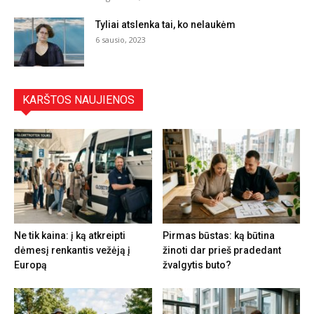
Tyliai atslenka tai, ko nelaukėm
6 sausio, 2023
KARŠTOS NAUJIENOS
Ne tik kaina: į ką atkreipti
Pirmas būstas: ką būtina
dėmesį renkantis vežėją į
žinoti dar prieš pradedant
Europą
žvalgytis buto?