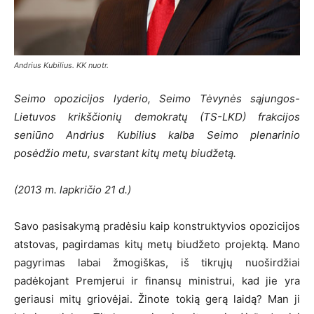
Andrius Kubilius. KK nuotr.
Seimo opozicijos lyderio, Seimo Tėvynės sąjungos-
Lietuvos krikščionių demokratų (TS-LKD) frakcijos
seniūno Andrius Kubilius kalba Seimo plenarinio
posėdžio metu, svarstant kitų metų biudžetą.
(2013 m. lapkričio 21 d.)
Savo pasisakymą pradėsiu kaip konstruktyvios opozicijos
atstovas, pagirdamas kitų metų biudžeto projektą. Mano
pagyrimas labai žmogiškas, iš tikrųjų nuoširdžiai
padėkojant Premjerui ir finansų ministrui, kad jie yra
geriausi mitų griovėjai. Žinote tokią gerą laidą? Man ji