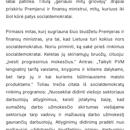
labai patinka. Titulą „geriausi mitų griovėjų“ drąsiai
priskiriu Premjerui ir finansų ministrui, mitų, kuriuos iki
šiol kūrė patys socialdemokratai.
Pirmasis mitas, kurį sugriauna šiuo biudžetu Premjeras ir
finansų ministras, yra tai, kad Lietuva turi kokius nors
socialdemokratus. Noriu priminti, ką sakė prieš rinkimus
socialdemokratai. Keletas jų skiriamųjų bruožų, cituoju:
„Įvesti progresinius mokesčius.“ Antras: „Taikyti PVM
lengvatinį tarifą vaistams, knygoms ir kitiems dalykams,
bet tarp jų ir kai kuriems būtiniausiems maisto
produktams.“ Toliau trečia citata iš socialdemokratų
rinkimų programos: „Nuosekliai didinti viešojo sektoriaus
darbuotojų atlyginimus, keisti įstatymų bazę, kad
sumažėtų darbo užmokesčio skirtumas viešajame
sektoriuje tarp vadovų ir mažiausią darbo užmokestį
gaunančių darbuotojų. Atlyginimų didinimą pradėti nuo
mažiausiai uždirbančių biudžetinių įstaigų darbuotojų