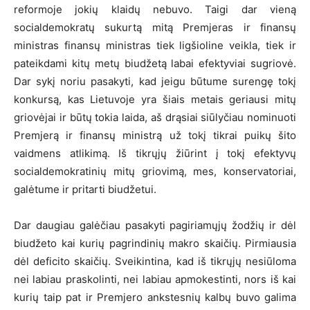
reformoje jokių klaidų nebuvo. Taigi dar vieną
socialdemokratų sukurtą mitą Premjeras ir finansų
ministras finansų ministras tiek ligšioline veikla, tiek ir
pateikdami kitų metų biudžetą labai efektyviai sugriovė.
Dar sykį noriu pasakyti, kad jeigu būtume surengę tokį
konkursą, kas Lietuvoje yra šiais metais geriausi mitų
griovėjai ir būtų tokia laida, aš drąsiai siūlyčiau nominuoti
Premjerą ir finansų ministrą už tokį tikrai puikų šito
vaidmens atlikimą. Iš tikrųjų žiūrint į tokį efektyvų
socialdemokratinių mitų griovimą, mes, konservatoriai,
galėtume ir pritarti biudžetui.
Dar daugiau galėčiau pasakyti pagiriamųjų žodžių ir dėl
biudžeto kai kurių pagrindinių makro skaičių. Pirmiausia
dėl deficito skaičių. Sveikintina, kad iš tikrųjų nesiūloma
nei labiau praskolinti, nei labiau apmokestinti, nors iš kai
kurių taip pat ir Premjero ankstesnių kalbų buvo galima