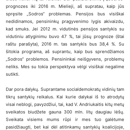
prognozes iki 2016 m. Mielieji, aš supratau, kaip jūs
spręsite „Sodros“ problemas. Pensijos bus visiškai
nedidinamos, pensininkų pragyvenimo lygis akivaizdu,
kad smuks. Jei 2012 m. vidutinės pensijos santykis su
vidutiniu atlyginimu buvo 47 %, tai jūsų prognoze (štai
raštu parašyta), 2016 m. tas santykis bus 38,4 %. Su
šitokia programa, aš suprantu, kaip bus sprendžiamos
„Sodros“ problemos. Pensininkai neišgyvens, problemų
neliks. Mes su tokia perspektyva vėlgi visiškai negalime
sutikti.
Dar pora dalykų. Suprantame socialdemokratų vidinių tam
tikrų santykių reikalus. Kai kurie dalykai iš to atrodytų
visai neblogi, pavyzdžiui, tai, kad V. Andriukaitis kitų metų
sveikatos biudžete gauna 300 mln. litų daugiau lėšų.
Sveikata visiems mums rūpi ir mes tuo galėtume
pasidžiaugti, bet kai dėl atitinkamų santykių koalicijoje,